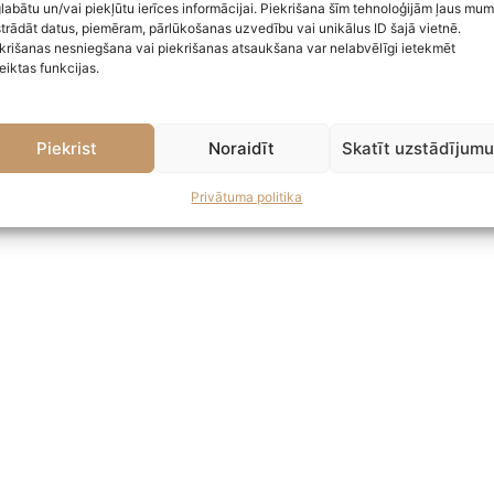
labātu un/vai piekļūtu ierīces informācijai. Piekrišana šīm tehnoloģijām ļaus mu
trādāt datus, piemēram, pārlūkošanas uzvedību vai unikālus ID šajā vietnē.
krišanas nesniegšana vai piekrišanas atsaukšana var nelabvēlīgi ietekmēt
eiktas funkcijas.
Piekrist
Noraidīt
Skatīt uzstādījum
Privātuma politika