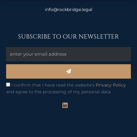
info@rockbridge.legal
SUBSCRIBE TO OUR NEWSLETTER
Submit
I confirm that I have read the website's
Privacy Policy
and agree to the processing of my personal data.
L
i
n
k
e
d