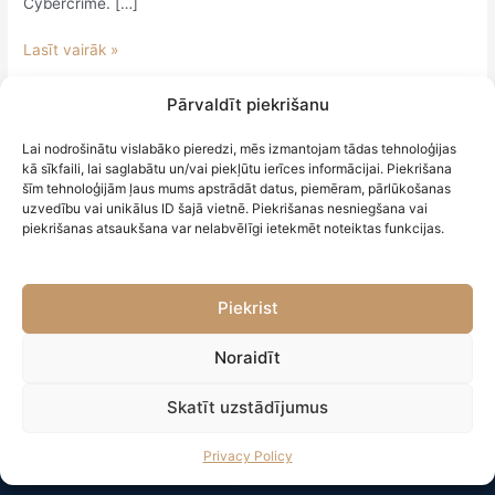
Cybercrime. […]
Lasīt vairāk »
Pārvaldīt piekrišanu
Lai nodrošinātu vislabāko pieredzi, mēs izmantojam tādas tehnoloģijas
kā sīkfaili, lai saglabātu un/vai piekļūtu ierīces informācijai. Piekrišana
šīm tehnoloģijām ļaus mums apstrādāt datus, piemēram, pārlūkošanas
uzvedību vai unikālus ID šajā vietnē. Piekrišanas nesniegšana vai
ADDRESS
piekrišanas atsaukšana var nelabvēlīgi ietekmēt noteiktas funkcijas.
Roberta Hirša iela 1, Riga, Latvia
Piekrist
PHONE
Noraidīt
Tel.:
(+371) 220 777 90
Skatīt uzstādījumus
Privacy Policy
E-MAIL