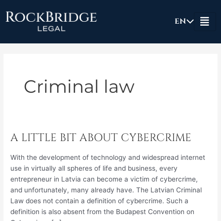
Skip
to
EN
content
Criminal law
A LITTLE BIT ABOUT CYBERCRIME
A
LITTLE
With the development of technology and widespread internet
BIT
use in virtually all spheres of life and business, every
ABOUT
entrepreneur in Latvia can become a victim of cybercrime,
CYBERCRIME
and unfortunately, many already have. The Latvian Criminal
Law does not contain a definition of cybercrime. Such a
definition is also absent from the Budapest Convention on