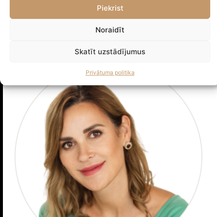
Piekrist
Alisa Leškoviča
PARTNERE
Noraidīt
Skatīt uzstādījumus
Privātuma politika