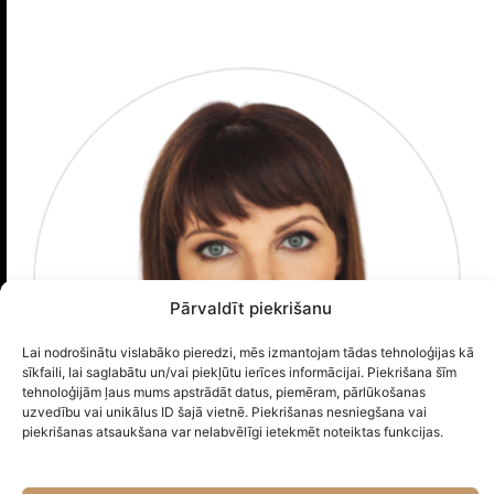
Pārvaldīt piekrišanu
Lai nodrošinātu vislabāko pieredzi, mēs izmantojam tādas tehnoloģijas kā
sīkfaili, lai saglabātu un/vai piekļūtu ierīces informācijai. Piekrišana šīm
tehnoloģijām ļaus mums apstrādāt datus, piemēram, pārlūkošanas
uzvedību vai unikālus ID šajā vietnē. Piekrišanas nesniegšana vai
piekrišanas atsaukšana var nelabvēlīgi ietekmēt noteiktas funkcijas.