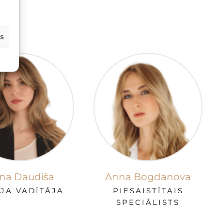
us
āna Daudiša
Anna Bogdanova
JA VADĪTĀJA
PIESAISTĪTAIS
SPECIĀLISTS