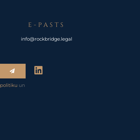
E-PASTS
info@rockbridge.legal
L
Submit
i
n
politiku
un
k
e
d
i
n