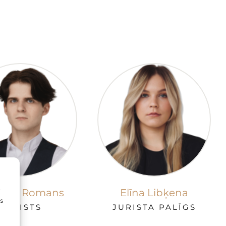
ards Romans
Elīna Libķena
i
ms
JURISTS
JURISTA PALĪGS