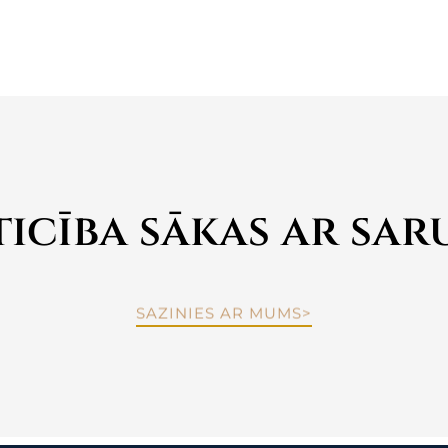
icība sākas ar sa
SAZINIES AR MUMS>