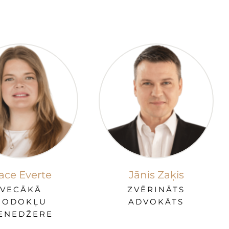
ace Everte
Jānis Zaķis
VECĀKĀ
ZVĒRINĀTS
NODOKĻU
ADVOKĀTS
ENEDŽERE