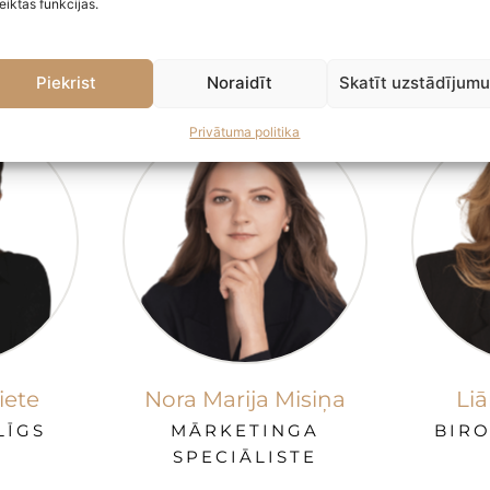
eiktas funkcijas.
Piekrist
Noraidīt
Skatīt uzstādījum
Privātuma politika
iete
Nora Marija Misiņa
Li
LĪGS
MĀRKETINGA
BIRO
SPECIĀLISTE