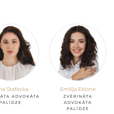
ne Stafecka
Emīlija Eklone
NĀTA ADVOKĀTA
ZVĒRINĀTA
PALĪDZE
ADVOKĀTA
PALĪDZE