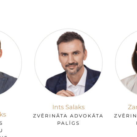
Ints Salaks
Za
ks
ZVĒRINĀTA ADVOKĀTA
ZVĒRI
S
PALĪGS
U