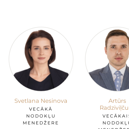
Svetlana Nesinova
Artūrs
Radziviļču
VECĀKĀ
NODOKĻU
VECĀKAI
MENEDŽERE
NODOKĻ