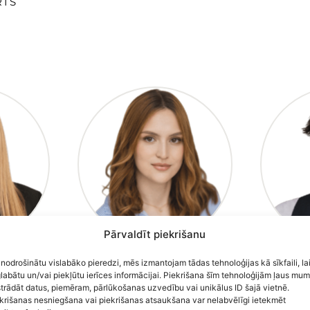
IS
Pārvaldīt piekrišanu
ane
Jekaterina Latarija
Edu
 nodrošinātu vislabāko pieredzi, mēs izmantojam tādas tehnoloģijas kā sīkfaili, la
labātu un/vai piekļūtu ierīces informācijai. Piekrišana šīm tehnoloģijām ļaus mu
U
JURISTE
trādāt datus, piemēram, pārlūkošanas uzvedību vai unikālus ID šajā vietnē.
STE
krišanas nesniegšana vai piekrišanas atsaukšana var nelabvēlīgi ietekmēt