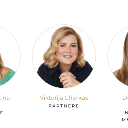
kina-
Viktorija Cherkas
D
PARTNERE
E
M