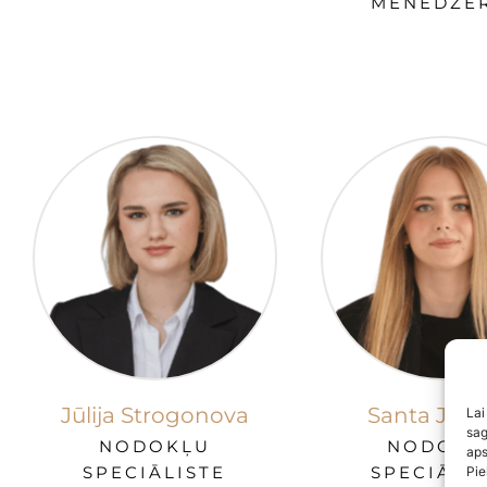
MENEDŽER
Jūlija Strogonova
Santa Jug
Lai
sag
NODOKĻU
NODOKĻ
aps
SPECIĀLISTE
SPECIĀLI
Pie