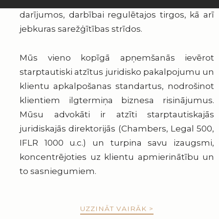
keyboard_arrow_down
atbalstu uzņēmumiem dažāda veida
darījumos, darbībai regulētajos tirgos, kā arī
jebkuras sarežģītības strīdos.
Mūs vieno kopīgā apņemšanās ievērot
starptautiski atzītus juridisko pakalpojumu un
klientu apkalpošanas standartus, nodrošinot
klientiem ilgtermiņa biznesa risinājumus.
Mūsu advokāti ir atzīti starptautiskajās
juridiskajās direktorijās (Chambers, Legal 500,
IFLR 1000 u.c.) un turpina savu izaugsmi,
koncentrējoties uz klientu apmierinātību un
to sasniegumiem.
UZZINĀT VAIRĀK >