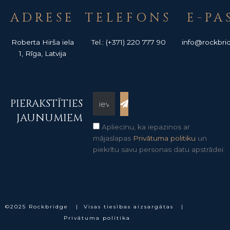
ADRESE
TELEFONS
E-PA
Roberta Hirša iela
Tel.:
(+371) 220 777 90
info@rockbrid
1, Rīga, Latvija
Submit
PIERAKSTĪTIES
JAUNUMIEM
Apliecinu, ka iepazinos ar
mājaslapas
Privātuma politiku
un
piekrītu savu personas datu apstrādei.
©2025 Rockbridge | Visas tiesības aizsargātas |
Privātuma politika