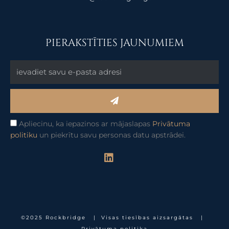
PIERAKSTĪTIES JAUNUMIEM
Submit
Apliecinu, ka iepazinos ar mājaslapas
Privātuma
politiku
un piekrītu savu personas datu apstrādei.
L
i
n
k
e
d
i
©2025 Rockbridge | Visas tiesības aizsargātas |
n
Privātuma politika