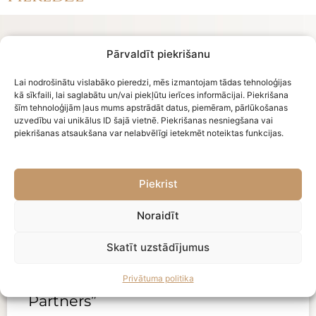
Pārvaldīt piekrišanu
Lai nodrošinātu vislabāko pieredzi, mēs izmantojam tādas tehnoloģijas
kā sīkfaili, lai saglabātu un/vai piekļūtu ierīces informācijai. Piekrišana
šīm tehnoloģijām ļaus mums apstrādāt datus, piemēram, pārlūkošanas
uzvedību vai unikālus ID šajā vietnē. Piekrišanas nesniegšana vai
piekrišanas atsaukšana var nelabvēlīgi ietekmēt noteiktas funkcijas.
Piekrist
Noraidīt
Rockbridge Legal konsultē
lauksaimniecības uzņēmuma SIA
Skatīt uzstādījumus
“Gaižēni” mazākuma dalībnieku
Privātuma politika
un vadību darījumā ar “Merito
Partners”