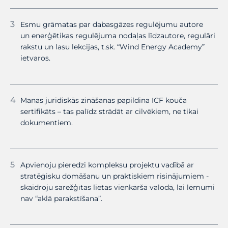
Esmu grāmatas par dabasgāzes regulējumu autore
un enerģētikas regulējuma nodaļas līdzautore, regulāri
rakstu un lasu lekcijas, t.sk. “Wind Energy Academy”
ietvaros.
Manas juridiskās zināšanas papildina ICF kouča
sertifikāts – tas palīdz strādāt ar cilvēkiem, ne tikai
dokumentiem.
Apvienoju pieredzi kompleksu projektu vadībā ar
stratēģisku domāšanu un praktiskiem risinājumiem -
skaidroju sarežģītas lietas vienkāršā valodā, lai lēmumi
nav “aklā parakstīšana”.