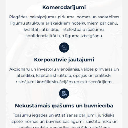
Komercdarījumi
Piegādes, pakalpojumu, pirkuma, nomas un sadarbības
līgumu struktūra ar skaidriem noteikumiem par cenu,
kvalitāti, atbildību, intelektuālo īpašumu,
konfidencialitāti un līguma izbeigšanu.
Korporatīvie jautājumi
Akcionāru un investoru vienošanās, valdes pilnvaras un
atbildība, kapitāla struktūra, opcijas un praktiski
risinājumi konfliktsituācijām un exit scenārijiem.
Nekustamais īpašums un būvniecība
Īpašumu iegādes un attīstīšanas darījumi, juridiskā
izpēte, nomas un būvniecības līgumi, saistīto risku un
izmaksu sadale, garantijas un strīdu risināšana.