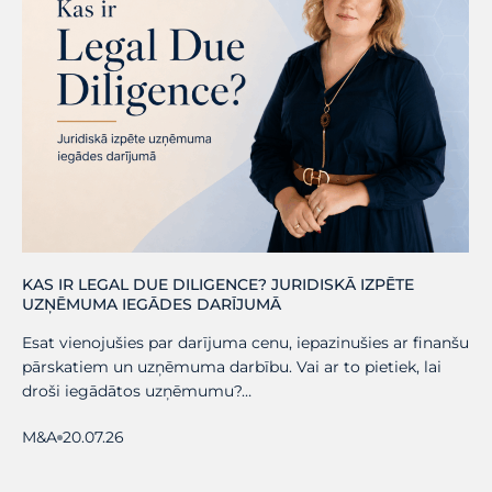
KAS IR LEGAL DUE DILIGENCE? JURIDISKĀ IZPĒTE
UZŅĒMUMA IEGĀDES DARĪJUMĀ
Esat vienojušies par darījuma cenu, iepazinušies ar finanšu
pārskatiem un uzņēmuma darbību. Vai ar to pietiek, lai
droši iegādātos uzņēmumu?…
M&A
20.07.26