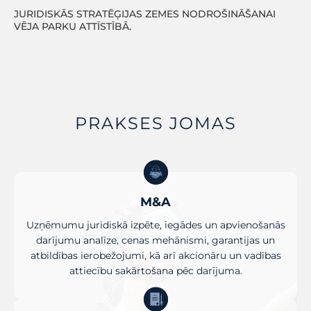
JURIDISKĀS STRATĒĢIJAS ZEMES NODROŠINĀŠANAI
VĒJA PARKU ATTĪSTĪBĀ.
PRAKSES JOMAS
M&A
Uzņēmumu juridiskā izpēte, iegādes un apvienošanās
darījumu analīze, cenas mehānismi, garantijas un
atbildības ierobežojumi, kā arī akcionāru un vadības
attiecību sakārtošana pēc darījuma.