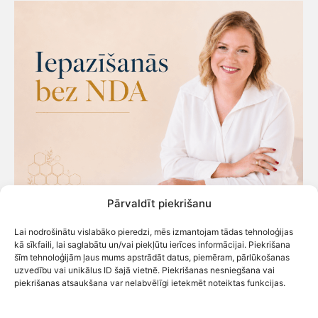
Pārvaldīt piekrišanu
Lai nodrošinātu vislabāko pieredzi, mēs izmantojam tādas tehnoloģijas
IEPAZĪŠANĀS BEZ NDA
kā sīkfaili, lai saglabātu un/vai piekļūtu ierīces informācijai. Piekrišana
šīm tehnoloģijām ļaus mums apstrādāt datus, piemēram, pārlūkošanas
Labs bizness neveidojas bez darījumiem un lēmumiem.
uzvedību vai unikālus ID šajā vietnē. Piekrišanas nesniegšana vai
Pareiziem, pārdomātiem un, vēlams, tikai ar tādiem
piekrišanas atsaukšana var nelabvēlīgi ietekmēt noteiktas funkcijas.
riskiem, ko apzinās un izvēlas, nevis…