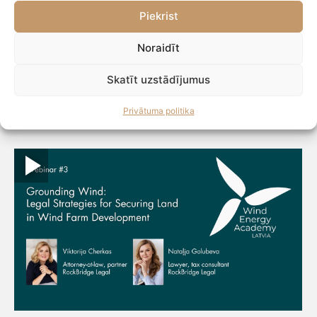
Blogs
17.06.26
Piekrist
Noraidīt
Skatīt uzstādījumus
VEBINĀRI
Privātuma politika