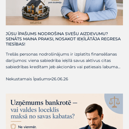
JŪSU ĪPAŠUMS NODROŠINA SVEŠU AIZDEVUMU?
SENĀTS MAINA PRAKSI, NOSAKOT IEĶĪLĀTĀJA REGRESA
TIESĪBAS!
Trešās personas nodrošinājums ir izplatīts finansēšanas
darījumos: viena sabiedrība ieķīlā savus aktīvus citas
sabiedrības kredītam jeb akcionārs vai patiesais labuma…
Nekustamais Īpašums
26.06.26