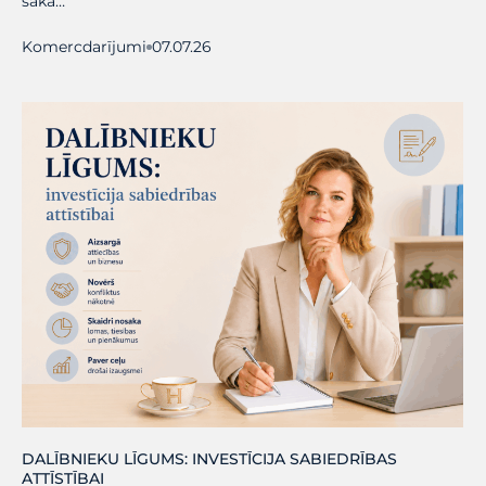
sāka…
Komercdarījumi
07.07.26
DALĪBNIEKU LĪGUMS: INVESTĪCIJA SABIEDRĪBAS
ATTĪSTĪBAI