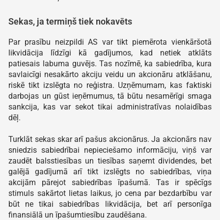
Sekas, ja termiņš tiek nokavēts
Par prasību neizpildi AS var tikt piemērota vienkāršotā
likvidācija līdzīgi kā gadījumos, kad netiek atklāts
patiesais labuma guvējs. Tas nozīmē, ka sabiedrība, kura
savlaicīgi nesakārto akciju veidu un akcionāru atklāšanu,
riskē tikt izslēgta no reģistra. Uzņēmumam, kas faktiski
darbojas un gūst ieņēmumus, tā būtu nesamērīgi smaga
sankcija, kas var sekot tikai administratīvas nolaidības
dēļ.
Turklāt sekas skar arī pašus akcionārus. Ja akcionārs nav
sniedzis sabiedrībai nepieciešamo informāciju, viņš var
zaudēt balsstiesības un tiesības saņemt dividendes, bet
galējā gadījumā arī tikt izslēgts no sabiedrības, viņa
akcijām pārejot sabiedrības īpašumā. Tas ir spēcīgs
stimuls sakārtot lietas laikus, jo cena par bezdarbību var
būt ne tikai sabiedrības likvidācija, bet arī personīga
finansiālā un īpašumtiesību zaudēšana.