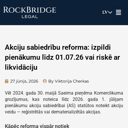
Skip
to
LV
content
Akciju sabiedrību reforma: izpildi
pienākumu līdz 01.07.26 vai riskē ar
likvidāciju
27 jūnijs, 2026
By Viktorija Cherkas
Vēl 2024. gada 30. maijā Saeima pieņēma Komerclikuma
grozījumus, kas noteica līdz 2026. gada 1. jūlijam
pienākumu akciju sabiedrībai (AS) statūtos noteikt akciju
veidu — reģistrētās vai dematerializētās akcijas.
Kāpēc reforma vispār notiek