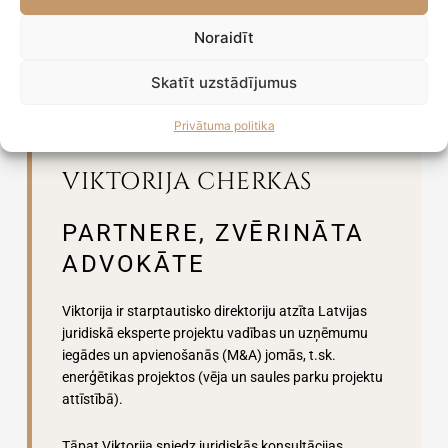
Noraidīt
Skatīt uzstādījumus
Privātuma politika
VIKTORIJA CHERKAS
PARTNERE, ZVĒRINĀTA
ADVOKĀTE
Viktorija ir starptautisko direktoriju atzīta Latvijas
juridiskā eksperte projektu vadības un uzņēmumu
iegādes un apvienošanās (M&A) jomās, t.sk.
enerģētikas projektos (vēja un saules parku projektu
attīstībā).
Tāpat Viktorija sniedz juridiskās konsultācijas