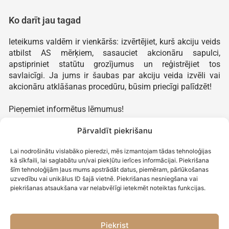
Ko darīt jau tagad
Ieteikums valdēm ir vienkāršs: izvērtējiet, kurš akciju veids
atbilst AS mērķiem, sasauciet akcionāru sapulci,
apstipriniet statūtu grozījumus un reģistrējiet tos
savlaicīgi. Ja jums ir šaubas par akciju veida izvēli vai
akcionāru atklāšanas procedūru, būsim priecīgi palīdzēt!
Pieņemiet informētus lēmumus!
Pārvaldīt piekrišanu
Nepieciešama palīdzība?
Lai nodrošinātu vislabāko pieredzi, mēs izmantojam tādas tehnoloģijas
kā sīkfaili, lai saglabātu un/vai piekļūtu ierīces informācijai. Piekrišana
Sazinieties ar mani
šīm tehnoloģijām ļaus mums apstrādāt datus, piemēram, pārlūkošanas
uzvedību vai unikālus ID šajā vietnē. Piekrišanas nesniegšana vai
piekrišanas atsaukšana var nelabvēlīgi ietekmēt noteiktas funkcijas.
Piekrist