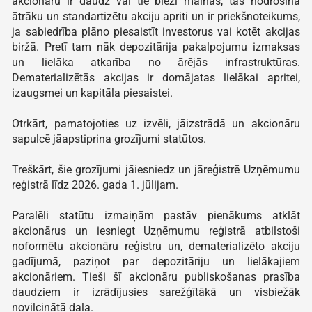
akcionāru ir daudz vai tie bieži mainās, tas nodrošina
ātrāku un standartizētu akciju apriti un ir priekšnoteikums,
ja sabiedrība plāno piesaistīt investorus vai kotēt akcijas
biržā. Pretī tam nāk depozitārija pakalpojumu izmaksas
un lielāka atkarība no ārējās infrastruktūras.
Dematerializētās akcijas ir domājatas lielākai apritei,
izaugsmei un kapitāla piesaistei.
Otrkārt, pamatojoties uz izvēli, jāizstrādā un akcionāru
sapulcē jāapstiprina grozījumi statūtos.
Treškārt, šie grozījumi jāiesniedz un jāreģistrē Uzņēmumu
reģistrā līdz 2026. gada 1. jūlijam.
Paralēli statūtu izmaiņām pastāv pienākums atklāt
akcionārus un iesniegt Uzņēmumu reģistrā atbilstoši
noformētu akcionāru reģistru un, dematerializēto akciju
gadījumā, paziņot par depozitāriju un lielākajiem
akcionāriem. Tieši šī akcionāru publiskošanas prasība
daudziem ir izrādījusies sarežģītākā un visbiežāk
novilcinātā daļa.