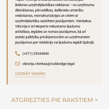
ikdienas uzņēmējdarbības veikšanai – no uzņēmumu
dibināšanas, pārvaldības, dalībnieku attiecību
veidošanas, restrukturizācijas un citiem ar
uzņēmējdarbību saistītiem jautājumiem. Vienlaikus
Viktorija ir arī eksperte nekustamo īpašumu
attīstības, iegādes un nomas jautājumos, kā arī
sniedz palīdzību privātpersonām un uzņēmumiem
jautājumos par relokāciju vai īpašumu iegādi Spānijā.
(+371) 29344840
viktorija.cherkas@rockbridge.legal
UZZINĀT VAIRĀK
ATGRIEZTIES PIE RAKSTIEM >