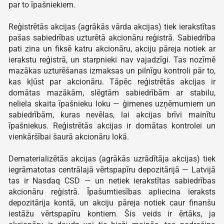
par to īpašniekiem.
Reģistrētās akcijas (agrākās vārda akcijas) tiek ierakstītas
pašas sabiedrības uzturētā akcionāru reģistrā. Sabiedrība
pati zina un fiksē katru akcionāru, akciju pāreja notiek ar
ierakstu reģistrā, un starpnieki nav vajadzīgi. Tas nozīmē
mazākas uzturēšanas izmaksas un pilnīgu kontroli pār to,
kas kļūst par akcionāru. Tāpēc reģistrētās akcijas ir
domātas mazākām, slēgtām sabiedrībām ar stabilu,
neliela skaita īpašnieku loku — ģimenes uzņēmumiem un
sabiedrībām, kuras nevēlas, lai akcijas brīvi mainītu
īpašniekus. Reģistrētās akcijas ir domātas kontrolei un
vienkāršībai šaurā akcionāru lokā.
Dematerializētās akcijas (agrākās uzrādītāja akcijas) tiek
iegrāmatotas centrālajā vērtspapīru depozitārijā — Latvijā
tas ir Nasdaq CSD — un netiek ierakstītas sabiedrības
akcionāru reģistrā. Īpašumtiesības apliecina ieraksts
depozitārija kontā, un akciju pāreja notiek caur finanšu
iestāžu vērtspapīru kontiem. Šis veids ir ērtāks, ja