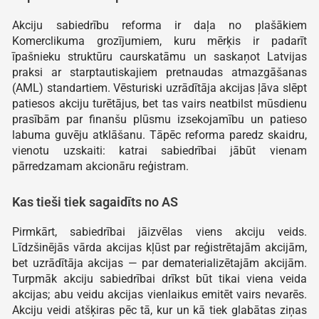
Akciju sabiedrību reforma ir daļa no plašākiem
Komerclikuma grozījumiem, kuru mērķis ir padarīt
īpašnieku struktūru caurskatāmu un saskaņot Latvijas
praksi ar starptautiskajiem pretnaudas atmazgāšanas
(AML) standartiem. Vēsturiski uzrādītāja akcijas ļāva slēpt
patiesos akciju turētājus, bet tas vairs neatbilst mūsdienu
prasībām par finanšu plūsmu izsekojamību un patieso
labuma guvēju atklāšanu. Tāpēc reforma paredz skaidru,
vienotu uzskaiti: katrai sabiedrībai jābūt vienam
pārredzamam akcionāru reģistram.
Kas tieši tiek sagaidīts no AS
Pirmkārt, sabiedrībai jāizvēlas viens akciju veids.
Līdzšinējās vārda akcijas kļūst par reģistrētajām akcijām,
bet uzrādītāja akcijas — par dematerializētajām akcijām.
Turpmāk akciju sabiedrībai drīkst būt tikai viena veida
akcijas; abu veidu akcijas vienlaikus emitēt vairs nevarēs.
Akciju veidi atšķiras pēc tā, kur un kā tiek glabātas ziņas