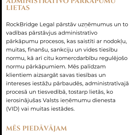
ADMINISTRATĪVO PĀRKĀPUMU
LIETAS
RockBridge Legal pārstāv uzņēmumus un to
vadības pārstāvjus administratīvo
pārkāpumu procesos, kas saistīti ar nodokļu,
muitas, finanšu, sankciju un vides tiesību
normu, kā arī citu komercdarbību regulējošo
normu pārkāpumiem. Mēs palīdzam
klientiem aizsargāt savas tiesības un
intereses iestāžu pārbaudēs, administratīvajā
procesā un tiesvedībā, tostarp lietās, ko
ierosinājušas Valsts ieņēmumu dienesta
(VID) vai muitas iestādes.
MĒS PIEDĀVĀJAM