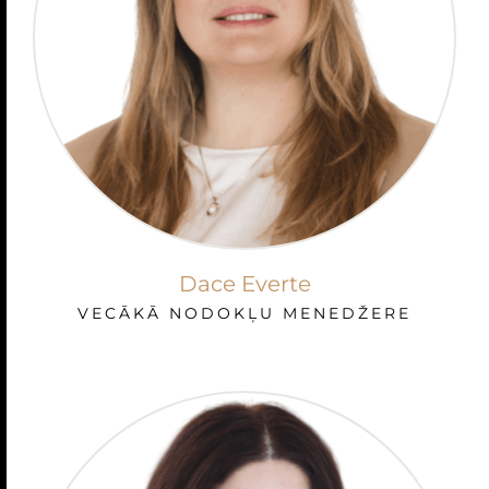
Dace Everte
VECĀKĀ NODOKĻU MENEDŽERE