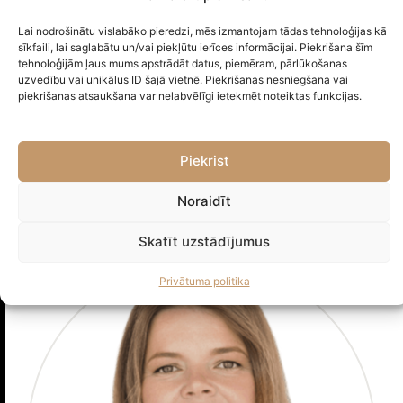
Lai nodrošinātu vislabāko pieredzi, mēs izmantojam tādas tehnoloģijas kā
sīkfaili, lai saglabātu un/vai piekļūtu ierīces informācijai. Piekrišana šīm
tehnoloģijām ļaus mums apstrādāt datus, piemēram, pārlūkošanas
uzvedību vai unikālus ID šajā vietnē. Piekrišanas nesniegšana vai
piekrišanas atsaukšana var nelabvēlīgi ietekmēt noteiktas funkcijas.
Piekrist
Jānis Zaķis
ZVĒRINĀTS ADVOKĀTS
Noraidīt
Skatīt uzstādījumus
Privātuma politika