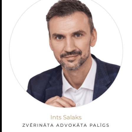
Ints Salaks
ZVĒRINĀTA ADVOKĀTA PALĪGS