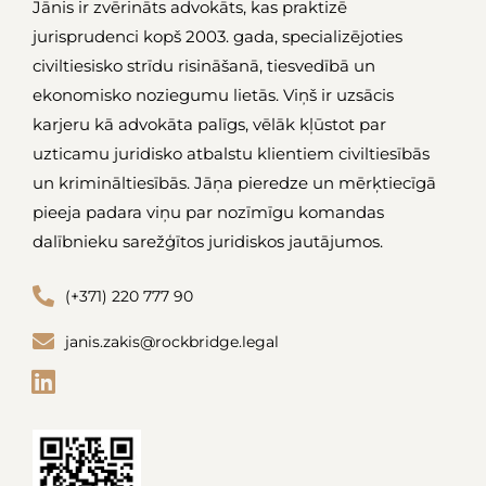
Jānis ir zvērināts advokāts, kas praktizē
jurisprudenci kopš 2003. gada, specializējoties
civiltiesisko strīdu risināšanā, tiesvedībā un
ekonomisko noziegumu lietās. Viņš ir uzsācis
karjeru kā advokāta palīgs, vēlāk kļūstot par
uzticamu juridisko atbalstu klientiem civiltiesībās
un krimināltiesībās. Jāņa pieredze un mērķtiecīgā
pieeja padara viņu par nozīmīgu komandas
dalībnieku sarežģītos juridiskos jautājumos.
(+371) 220 777 90
janis.zakis@rockbridge.legal
L
i
n
k
e