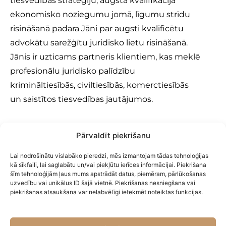
tiesvedības stratēģiju, augstā kvalifikācija
ekonomisko noziegumu jomā, līgumu strīdu
risināšanā padara Jāni par augsti kvalificētu
advokātu sarežģītu juridisko lietu risināšanā.
Jānis ir uzticams partneris klientiem, kas meklē
profesionālu juridisko palīdzību
krimināltiesībās, civiltiesībās, komerctiesībās
un saistītos tiesvedības jautājumos.
Pārvaldīt piekrišanu
Nosūtīt ziņu
Lai nodrošinātu vislabāko pieredzi, mēs izmantojam tādas tehnoloģijas
kā sīkfaili, lai saglabātu un/vai piekļūtu ierīces informācijai. Piekrišana
šīm tehnoloģijām ļaus mums apstrādāt datus, piemēram, pārlūkošanas
uzvedību vai unikālus ID šajā vietnē. Piekrišanas nesniegšana vai
piekrišanas atsaukšana var nelabvēlīgi ietekmēt noteiktas funkcijas.
Pagātne ir Tava MĀCĪBA