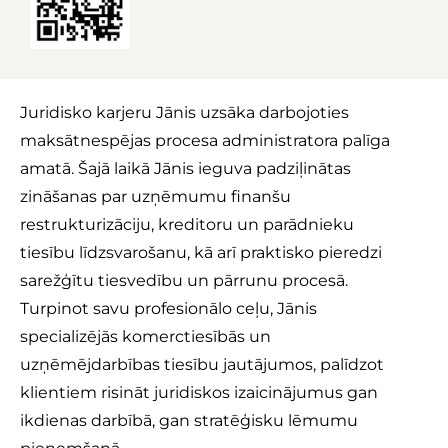
d
i
n
Juridisko karjeru Jānis uzsāka darbojoties
maksātnespējas procesa administratora palīga
amatā. Šajā laikā Jānis ieguva padziļinātas
zināšanas par uzņēmumu finanšu
restrukturizāciju, kreditoru un parādnieku
tiesību līdzsvarošanu, kā arī praktisko pieredzi
sarežģītu tiesvedību un pārrunu procesā.
Turpinot savu profesionālo ceļu, Jānis
specializējās komerctiesībās un
uzņēmējdarbības tiesību jautājumos, palīdzot
klientiem risināt juridiskos izaicinājumus gan
ikdienas darbībā, gan stratēģisku lēmumu