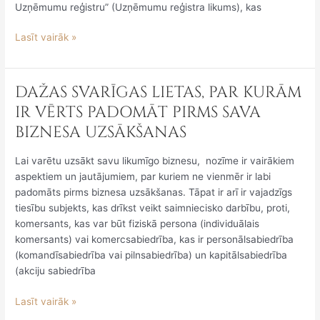
Uzņēmumu reģistru” (Uzņēmumu reģistra likums), kas
Lasīt vairāk »
DAŽAS SVARĪGAS LIETAS, PAR KURĀM
DAŽAS
SVARĪGAS
IR VĒRTS PADOMĀT PIRMS SAVA
LIETAS,
BIZNESA UZSĀKŠANAS
PAR
KURĀM
Lai varētu uzsākt savu likumīgo biznesu, nozīme ir vairākiem
IR
aspektiem un jautājumiem, par kuriem ne vienmēr ir labi
VĒRTS
padomāts pirms biznesa uzsākšanas. Tāpat ir arī ir vajadzīgs
PADOMĀT
tiesību subjekts, kas drīkst veikt saimniecisko darbību, proti,
PIRMS
komersants, kas var būt fiziskā persona (individuālais
SAVA
komersants) vai komercsabiedrība, kas ir personālsabiedrība
BIZNESA
(komandīsabiedrība vai pilnsabiedrība) un kapitālsabiedrība
UZSĀKŠANAS
(akciju sabiedrība
Lasīt vairāk »