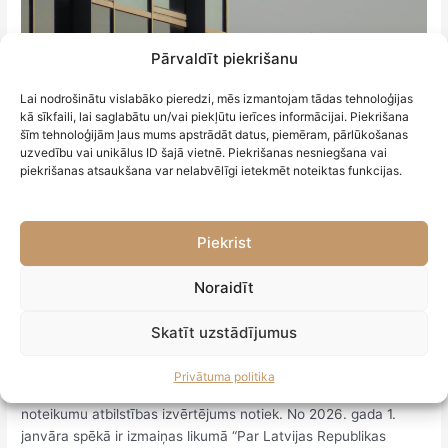
Pārvaldīt piekrišanu
Lai nodrošinātu vislabāko pieredzi, mēs izmantojam tādas tehnoloģijas
kā sīkfaili, lai saglabātu un/vai piekļūtu ierīces informācijai. Piekrišana
šīm tehnoloģijām ļaus mums apstrādāt datus, piemēram, pārlūkošanas
uzvedību vai unikālus ID šajā vietnē. Piekrišanas nesniegšana vai
piekrišanas atsaukšana var nelabvēlīgi ietekmēt noteiktas funkcijas.
Turpmāk no daļu vai akciju
kategorijām izrietošās tiesības UR
Piekrist
nepārbauda
Noraidīt
Uzņēmumu reģistrs (UR), saņemot kapitālsabiedrības
dokumentus reģistrācijas veikšanai, galvenokārt pārbauda, vai
Skatīt uzstādījumus
tie formāli atbilst normatīvo aktu prasībām. Privātas
vienošanās starp dalībniekiem (piemēram, īpaši noteikumi par
Privātuma politika
daļu pārdošanu) UR parasti neizvērtē, tomēr statūtos iekļauto
noteikumu atbilstības izvērtējums notiek. No 2026. gada 1.
janvāra spēkā ir izmaiņas likumā “Par Latvijas Republikas