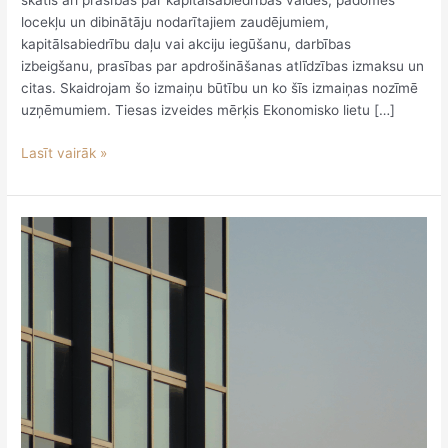
skatīs arī prasības par kapitālsabiedrības valdes, padomes
locekļu un dibinātāju nodarītajiem zaudējumiem,
kapitālsabiedrību daļu vai akciju iegūšanu, darbības
izbeigšanu, prasības par apdrošināšanas atlīdzības izmaksu un
citas. Skaidrojam šo izmaiņu būtību un ko šīs izmaiņas nozīmē
uzņēmumiem. Tiesas izveides mērķis Ekonomisko lietu […]
Lasīt vairāk »
Turpmāk
no
daļu
vai
akciju
kategorijām
izrietošās
tiesības
UR
nepārbauda