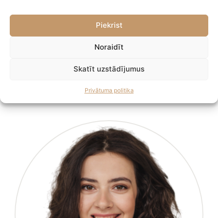
Piekrist
Noraidīt
Skatīt uzstādījumus
Viktorija Čerkasa
PARTNERE
Privātuma politika