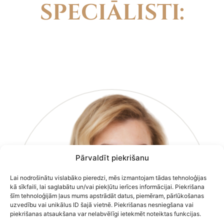
SPECIĀLISTI
:
Pārvaldīt piekrišanu
Lai nodrošinātu vislabāko pieredzi, mēs izmantojam tādas tehnoloģijas
kā sīkfaili, lai saglabātu un/vai piekļūtu ierīces informācijai. Piekrišana
šīm tehnoloģijām ļaus mums apstrādāt datus, piemēram, pārlūkošanas
uzvedību vai unikālus ID šajā vietnē. Piekrišanas nesniegšana vai
piekrišanas atsaukšana var nelabvēlīgi ietekmēt noteiktas funkcijas.