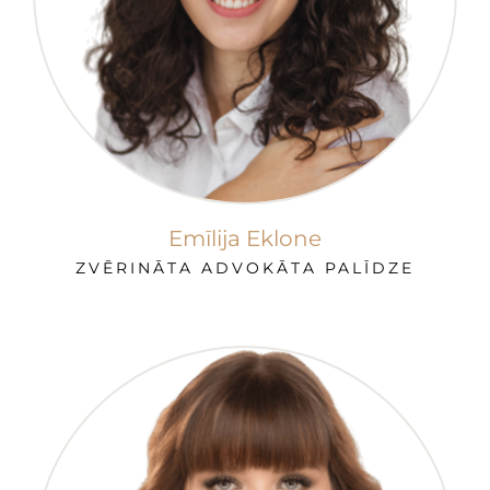
Emīlija Eklone
ZVĒRINĀTA ADVOKĀTA PALĪDZE