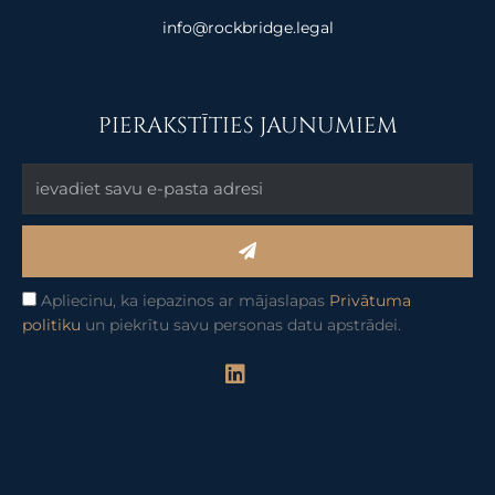
info@rockbridge.legal
PIERAKSTĪTIES JAUNUMIEM
Submit
Apliecinu, ka iepazinos ar mājaslapas
Privātuma
politiku
un piekrītu savu personas datu apstrādei.
L
i
n
k
e
d