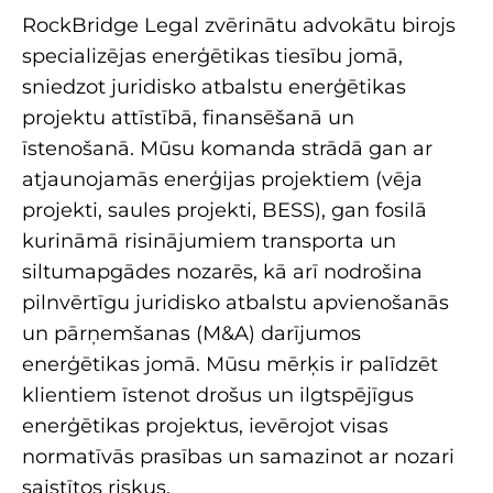
RockBridge Legal zvērinātu advokātu birojs
specializējas enerģētikas tiesību jomā,
sniedzot juridisko atbalstu enerģētikas
projektu attīstībā, finansēšanā un
īstenošanā. Mūsu komanda strādā gan ar
atjaunojamās enerģijas projektiem (vēja
projekti, saules projekti, BESS), gan fosilā
kurināmā risinājumiem transporta un
siltumapgādes nozarēs, kā arī nodrošina
pilnvērtīgu juridisko atbalstu apvienošanās
un pārņemšanas (M&A) darījumos
enerģētikas jomā. Mūsu mērķis ir palīdzēt
klientiem īstenot drošus un ilgtspējīgus
enerģētikas projektus, ievērojot visas
normatīvās prasības un samazinot ar nozari
saistītos riskus.