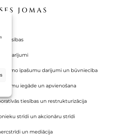
SES JOMAS
cijas
i
ms
a tiesības
ercdarījumi
ustamo īpašumu darījumi un būvniecība
us
ēmumu iegāde un apvienošana
oratīvās tiesības un restrukturizācija
bnieku strīdi un akcionāru strīdi
rcstrīdi un mediācija