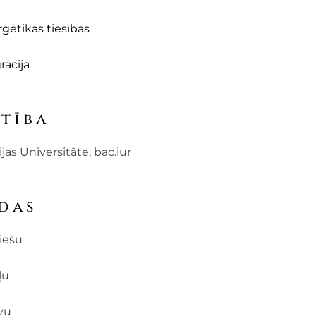
ģētikas tiesības
rācija
ītība
ijas Universitāte, bac.iur
das
iešu
ļu
vu