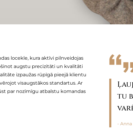
s locekle, kura aktīvi pilnveidojas
šinot augstu precizitāti un kvalitāti
alitāte izpaužas rūpīgā pieejā klientu
Ļauj
ērojot visaugstākos standartus. Ar
ļūst par nozīmīgu atbalstu komandas
tu b
varē
- Anna