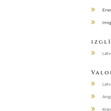
Ener
Imig
izgl
Latv
Valo
Latv
Ang
Krie