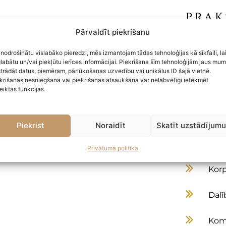
PRAK
Pārvaldīt piekrišanu
Sank
 nodrošinātu vislabāko pieredzi, mēs izmantojam tādas tehnoloģijas kā sīkfaili, la
labātu un/vai piekļūtu ierīces informācijai. Piekrišana šīm tehnoloģijām ļaus mu
Darb
trādāt datus, piemēram, pārlūkošanas uzvedību vai unikālus ID šajā vietnē.
krišanas nesniegšana vai piekrišanas atsaukšana var nelabvēlīgi ietekmēt
eiktas funkcijas.
Kom
Nek
Piekrist
Noraidīt
Skatīt uzstādījum
Uzņ
Privātuma politika
Korp
Dalī
Kome