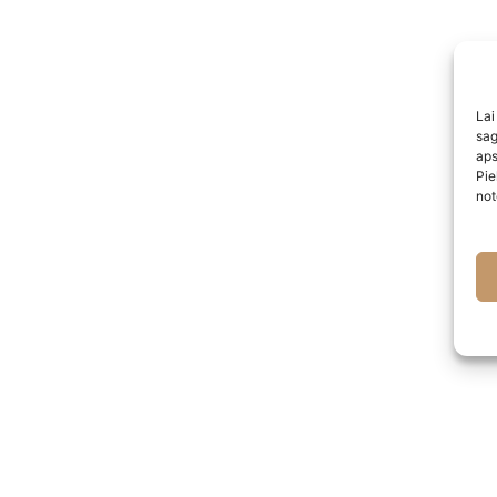
Lai
sag
aps
Pie
not