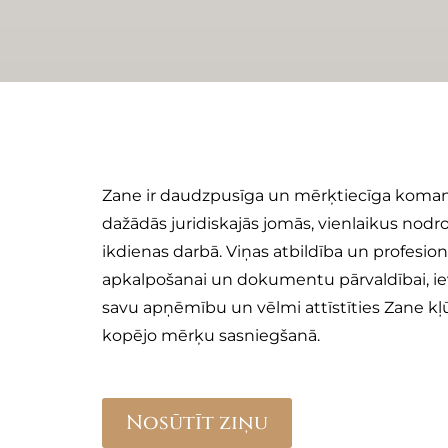
n
Zane ir daudzpusīga un mērķtiecīga komanda
dažādās juridiskajās jomās, vienlaikus nodro
ikdienas darbā. Viņas atbildība un profesion
apkalpošanai un dokumentu pārvaldībai, iev
savu apņēmību un vēlmi attīstīties Zane k
kopējo mērķu sasniegšanā.
Nosūtīt ziņu