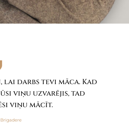
, lai darbs tevi māca. Kad
ūsi viņu uzvarējis, tad
si viņu mācīt.
 Brigadere