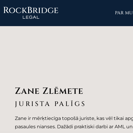
Skip
to
PAR M
content
Zane Zlēmete
JURISTA PALĪGS
Zane ir mērķtiecīga topošā juriste, kas vēl tikai ap
pasaules nianses. Dažādi praktiski darbi ar AML un