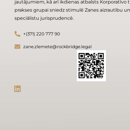
jautājumiem, kā arī ikdienas atbalsts Korporatīvo 
prakses grupai sniedz stimulē Zanes aizrautību u
speciālistu jurisprudencē.
+(371) 220 777 90
zane.zlemete@rockbridge.legal
L
i
n
k
e
d
i