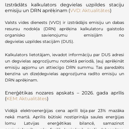
Izstrādāts kalkulators degvielas
uzpildes
staciju
emisiju un DRN aprēķinam (
VVD: Aktualitātes
)
Valsts vides dienests (VVD) ir izstrādājis emisiju un dabas
resursu nodokļa (DRN) aprēķina kalkulatoru gaistošo
organisko savienojumu emisijām no
degvielas uzpildes stacijām (DUS).
Kalkulators lietotājam, ievadot informāciju par DUS adresi
un degvielas apgrozījumu noteiktā periodā, ļauj aprēķināt
emisiju apjomu un attiecīgo DRN summu. Tas paredzēts
benzīna un dīzeļdegvielas apgrozījuma radīto emisiju un
DRN aprēķinam.
Enerģētikas nozares apskats – 2026. gada aprīlis
(
KEM: Aktualitātes
)
Vidējā
elektroenerģijas cena aprīlī bija par 23% mazāka
nekā martā.
Aprīlis būtiski nostiprināja saules enerģijas
lomu Latvijas enerģētikas bilancē, samazinot