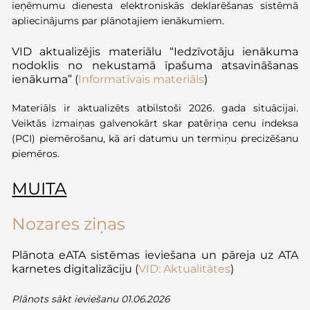
ieņēmumu dienesta elektroniskās deklarēšanas sistēmā
apliecinājums par plānotajiem ienākumiem.
VID aktualizējis materiālu “Iedzīvotāju ienākuma
nodoklis no nekustamā īpašuma atsavināšanas
ienākuma”
(
Informatīvais materiāls
)
Materiāls ir aktualizēts atbilstoši 2026. gada situācijai.
Veiktās izmaiņas galvenokārt skar patēriņa cenu indeksa
(PCI) piemērošanu, kā arī datumu un termiņu precizēšanu
piemēros.
MUITA
Nozares ziņas
P
lānota
eATA
sistēmas ieviešana un pāreja uz ATA
karnetes
digitalizāciju
(
VID: Aktualitātes
)
Plānots sākt ieviešanu 01.06.2026