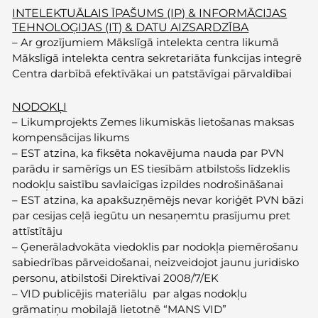
INTELEKTUĀLAIS ĪPAŠUMS (IP) & INFORMĀCIJAS
TEHNOLOĢIJAS (IT) & DATU AIZSARDZĪBA
–
Ar grozījumiem Mākslīgā intelekta centra likumā
Mākslīgā intelekta centra sekretariāta funkcijas integrē
Centra darbībā efektīvākai un patstāvīgai pārvaldībai
NODOKĻI
–
Likumprojekts Zemes likumiskās lietošanas maksas
kompensācijas likums
–
EST atzina, ka fiksēta nokavējuma nauda par PVN
parādu ir samērīgs un ES tiesībām atbilstošs līdzeklis
nodokļu saistību savlaicīgas izpildes nodrošināšanai
–
EST atzina, ka apakšuzņēmējs nevar koriģēt PVN bāzi
par cesijas ceļā iegūtu un nesaņemtu prasījumu pret
attīstītāju
–
Ģenerāladvokāta viedoklis par nodokļa piemērošanu
sabiedrības pārveidošanai, neizveidojot jaunu juridisko
personu, atbilstoši Direktīvai 2008/7/EK
–
VID publicējis materiālu par algas nodokļu
grāmatiņu mobilajā lietotnē “MANS VID”