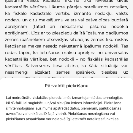
īpašuma valsts kadastra likumā tika ieviestas divas
kadastrālās vērtības.
L
ikuma pārejas noteikumos noteikts,
ka fiskālo kadastrālo vērtību izmanto nodokļu, valsts
nodevu un citu maksājumu valsts vai pašvaldības budžetā
aprēķinam (tātad arī nekustamā īpašuma nodokļa
aprēķinam).
Līdz ar to
piespiedu dalītā īpašuma gadījumos
zemes īpašniekiem atsevišķās situācijās zemes likumiskās
lietošanas maksa nesedz nekustamā īpašuma nodokli. Tas
rodas tāpēc, ka lietošanas maksu aprēķina no universālās
kadastrālās vērtības, bet nodokli
–
no fiskālās kadastrālās
vērtības. Satversmes tiesa atzina, ka šāda situācija var
nesamērīgi aizskart zemes īpašnieku tiesības uz
īpašumu.
Tāpēc izstrādāts l
ikumprojekts
Zemes likumiskās
lietošanas maksas kompensācijas likums, kas
paredz
Pārvaldīt piekrišanu
vienreizēju valsts kompensāciju tiem zemes īpašniekiem,
Lai nodrošinātu vislabāko pieredzi, mēs izmantojam tādas tehnoloģijas
kuriem lietošanas maksa ir mazāka par maksājamo
kā sīkfaili, lai saglabātu un/vai piekļūtu ierīces informācijai. Piekrišana
nekustamā īpašuma nodokli. Kompensāciju administrēs
šīm tehnoloģijām ļaus mums apstrādāt datus, piemēram, pārlūkošanas
Valsts zemes dienests
.
uzvedību vai unikālus ID šajā vietnē. Piekrišanas nesniegšana vai
piekrišanas atsaukšana var nelabvēlīgi ietekmēt noteiktas funkcijas.
Tiesu prakse