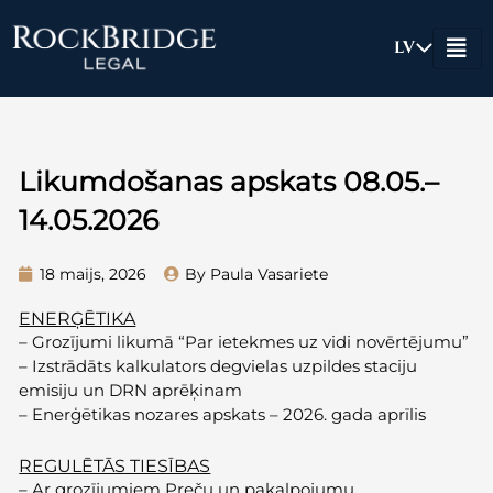
Skip
to
LV
content
Likumdošanas apskats 08.05.–
14.05.2026
18 maijs, 2026
By Paula Vasariete
ENERĢĒTIKA
–
Grozījumi likumā “Par ietekmes uz vidi novērtējumu”
–
Izstrādāts kalkulators degvielas uzpildes staciju
emisiju un DRN aprēķinam
–
Enerģētikas nozares apskats – 2026. gada aprīli
s
REGULĒTĀS TIESĪBAS
–
Ar grozījumiem Preču un pakalpojumu