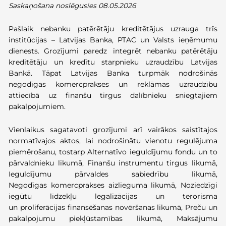
Saskaņošana noslēgusies 08.05.2026
Pašlaik nebanku patērētāju kreditētājus uzrauga trīs
institūcijas – Latvijas Banka, PTAC un Valsts ieņēmumu
dienests. Grozījumi paredz integrēt nebanku patērētāju
kreditētāju un kredītu starpnieku uzraudzību Latvijas
Bankā. Tāpat Latvijas Banka turpmāk nodrošinās
negodīgas komercprakses un reklāmas uzraudzību
attiecībā uz finanšu tirgus dalībnieku sniegtajiem
pakalpojumiem.
Vienlaikus sagatavoti grozījumi arī vairākos saistītajos
normatīvajos aktos, lai nodrošinātu vienotu regulējuma
piemērošanu, tostarp Alternatīvo ieguldījumu fondu un to
pārvaldnieku likumā, Finanšu instrumentu tirgus likumā,
Ieguldījumu pārvaldes sabiedrību likumā,
Negodīgas komercprakses aizlieguma likumā, Noziedzīgi
iegūtu līdzekļu legalizācijas un terorisma
un proliferācijas finansēšanas novēršanas likumā, Preču un
pakalpojumu piekļūstamības likumā, Maksājumu