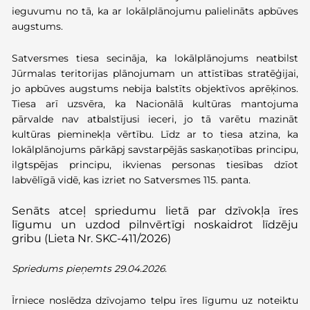
ieguvumu no tā, ka ar lokālplānojumu palielināts apbūves
augstums.
Satversmes tiesa secināja, ka lokālplānojums neatbilst
Jūrmalas teritorijas plānojumam un attīstības stratēģijai,
jo apbūves augstums nebija balstīts objektīvos aprēķinos.
Tiesa arī uzsvēra, ka Nacionālā kultūras mantojuma
pārvalde nav atbalstījusi ieceri, jo tā varētu mazināt
kultūras pieminekļa vērtību. Līdz ar to tiesa atzina, ka
lokālplānojums pārkāpj savstarpējās saskaņotības principu,
ilgtspējas principu, ikvienas personas tiesības dzīot
labvēlīgā vidē, kas izriet no Satversmes 115. panta.
Senāts atceļ spriedumu lietā par dzīvokļa īres
līgumu un uzdod pilnvērtīgi noskaidrot līdzēju
gribu (Lieta Nr. SKC-411/2026)
Spriedums pieņemts 29.04.2026.
Īrniece noslēdza dzīvojamo telpu īres līgumu uz noteiktu