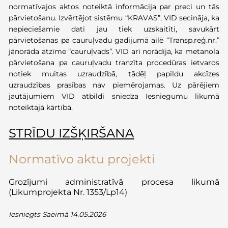
normatīvajos aktos noteiktā informācija par preci un tās
pārvietošanu. Izvērtējot sistēmu “KRAVAS”, VID secināja, ka
nepieciešamie dati jau tiek uzskaitīti, savukārt
pārvietošanas pa cauruļvadu gadījumā ailē “Transp.reģ.nr.”
jānorāda atzīme “cauruļvads”. VID arī norādīja, ka metanola
pārvietošana pa cauruļvadu tranzīta procedūras ietvaros
notiek muitas uzraudzībā, tādēļ papildu akcīzes
uzraudzības prasības nav piemērojamas. Uz pārējiem
jautājumiem VID atbildi sniedza Iesniegumu likumā
noteiktajā kārtībā.
STRĪDU IZŠĶIRŠANA
Normatīvo aktu projekti
Grozījumi administratīvā procesa likumā
(Likumprojekta Nr. 1353/Lp14)
Iesniegts Saeimā 14.05.2026