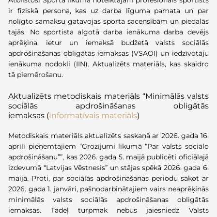
ir fiziskā persona, kas uz darba līguma pamata un par
nolīgto samaksu gatavojas sporta sacensībām un piedalās
tajās. No sportista algotā darba ienākuma darba devējs
aprēķina, ietur un iemaksā budžetā valsts sociālās
apdrošināšanas obligātās iemaksas (VSAOI) un iedzīvotāju
ienākuma nodokli (IIN). Aktualizēts materiāls, kas skaidro
tā piemērošanu.
Aktualizēts metodiskais materiāls “Minimālās valsts
sociālās apdrošināšanas obligātās
iemaksas
(
Informatīvais materiāls
)
Metodiskais materiāls aktualizēts saskaņā ar 2026. gada 16.
aprīlī pieņemtajiem “Grozījumi likumā “Par valsts sociālo
apdrošināšanu””, kas 2026. gada 5. maijā publicēti oficiālajā
izdevumā “Latvijas Vēstnesis” un stājas spēkā 2026. gada 6.
maijā. Proti, par sociālās apdrošināšanas periodu sākot ar
2026. gada 1. janvāri, pašnodarbinātajiem vairs neaprēķinās
minimālās valsts sociālās apdrošināšanas obligātās
iemaksas. Tādēļ turpmāk nebūs jāiesniedz Valsts