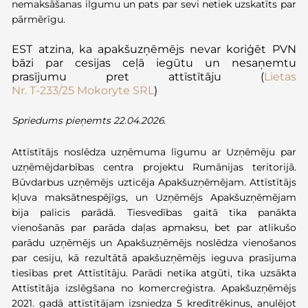
nemaksāšanas ilgumu un pats par sevi netiek uzskatīts par
pārmērīgu.
EST atzina, ka apakšuzņēmējs nevar koriģēt PVN
bāzi par cesijas ceļā iegūtu un nesaņemtu
prasījumu pret attīstītāju
(
Lietas
Nr.
T
‑
233/25
Mokoryte
SRL
)
Spriedums pieņemts 22.04.2026.
Attīstītājs noslēdza uzņēmuma līgumu ar Uzņēmēju par
uzņēmējdarbības centra projektu Rumānijas teritorijā.
Būvdarbus uzņēmējs uzticēja Apakšuzņēmējam. Attīstītājs
kļuva maksātnespējīgs, un Uzņēmējs Apakšuzņēmējam
bija palicis parādā. Tiesvedības gaitā tika panākta
vienošanās par parāda daļas apmaksu, bet par atlikušo
parādu uzņēmējs un Apakšuzņēmējs noslēdza vienošanos
par cesiju, kā rezultātā apakšuzņēmējs ieguva prasījuma
tiesības pret Attīstītāju. Parādi netika atgūti, tika uzsākta
Attīstītāja izslēgšana no komercreģistra. Apakšuzņēmējs
2021. gadā attīstītājam izsniedza 5 kredītrēķinus, anulējot