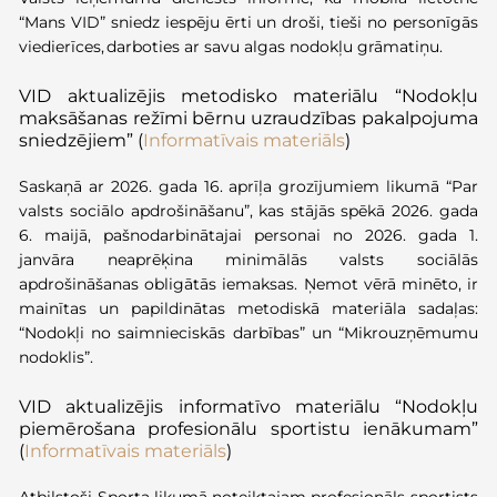
“Mans VID” sniedz iespēju ērti un droši, tieši no personīgās
viedierīces, darboties ar savu algas nodokļu grāmatiņu.
VID aktualizējis metodisko materiālu “Nodokļu
maksāšanas režīmi bērnu uzraudzības pakalpojuma
sniedzējiem” (
I
nformatīvais materiāls
)
Saskaņā ar 2026. gada 16. aprīļa grozījumiem likumā “Par
valsts sociālo apdrošināšanu”, kas stājās spēkā 2026. gada
6. maijā, pašnodarbinātajai personai no 2026. gada 1.
janvāra neaprēķina minimālās valsts sociālās
apdrošināšanas obligātās iemaksas. Ņemot vērā minēto, ir
mainītas un papildinātas metodiskā materiāla sadaļas:
“Nodokļi no saimnieciskās darbības” un “Mikrouzņēmumu
nodoklis”.
VID aktualizējis informatīvo materiālu “Nodokļu
piemērošana profesionālu sportistu ienākumam”
(
Informatīvais materiāls
)
Atbilstoši Sporta likumā noteiktajam profesionāls sportists