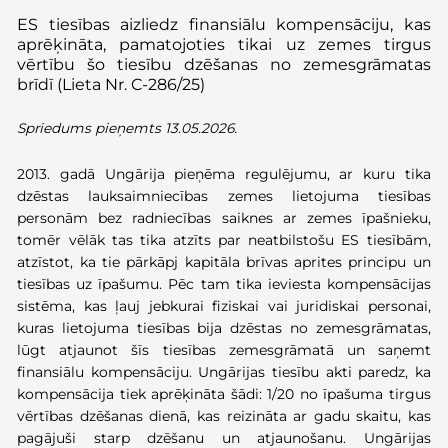
ES tiesības aizliedz finansiālu kompensāciju, kas
aprēķināta, pamatojoties tikai uz zemes tirgus
vērtību šo tiesību dzēšanas no zemesgrāmatas
brīdī (Lieta Nr. C-286/25)
Spriedums pieņemts 13.05.2026.
2013. gadā Ungārija pieņēma regulējumu, ar kuru tika
dzēstas lauksaimniecības zemes lietojuma tiesības
personām bez radniecības saiknes ar zemes īpašnieku,
tomēr vēlāk tas tika atzīts par neatbilstošu ES tiesībām,
atzīstot, ka tie pārkāpj kapitāla brīvas aprites principu un
tiesības uz īpašumu. Pēc tam tika ieviesta kompensācijas
sistēma, kas ļauj jebkurai fiziskai vai juridiskai personai,
kuras lietojuma tiesības bija dzēstas no zemesgrāmatas,
lūgt atjaunot šīs tiesības zemesgrāmatā un saņemt
finansiālu kompensāciju. Ungārijas tiesību akti paredz, ka
kompensācija tiek aprēķināta šādi: 1/20 no īpašuma tirgus
vērtības dzēšanas dienā, kas reizināta ar gadu skaitu, kas
pagājuši starp dzēšanu un atjaunošanu. Ungārijas