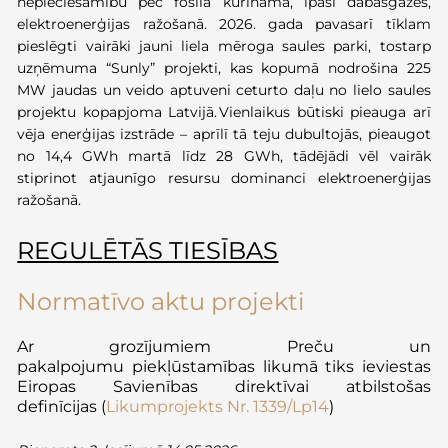
nepieciešamību pēc fosilā kurināmā, īpaši dabasgāzes,
elektroenerģijas ražošanā. 2026. gada pavasarī tīklam
pieslēgti vairāki jauni liela mēroga saules parki, tostarp
uzņēmuma “
Sunly
” projekti, kas kopumā nodrošina 225
MW jaudas un veido aptuveni ceturto daļu no lielo saules
projektu kopapjoma Latvijā.
Vienlaikus būtiski pieauga arī
vēja enerģijas izstrāde – aprīlī tā teju dubultojās, pieaugot
no 14,4
GWh
martā līdz 28
GWh
, tādējādi vēl vairāk
stiprinot
atjaunīgo
resursu dominanci elektroenerģijas
ražošanā.
REGULĒTĀS TIESĪBAS
Normatīvo aktu projekti
Ar grozījumiem Preču un
pakalpojumu
piekļūstamības
likumā tiks ieviestas
Eiropas Savienības direktīvai atbilstošas
definīcijas
(
Likumprojekts Nr. 1339/Lp14
)