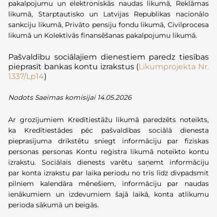
pakalpojumu un elektroniskās naudas likumā, Reklāmas
likumā, Starptautisko un Latvijas Republikas nacionālo
sankciju likumā, Privāto pensiju fondu likumā, Civilprocesa
likumā un Kolektīvās finansēšanas pakalpojumu likumā.
Pašvaldību sociālajiem dienestiem paredz tiesības
pieprasīt bankas kontu izrakstus
(
Likumprojekta Nr.
1337
/Lp14
)
Nodots Saeimas komisijai 14.05.2026
Ar grozījumiem Kredītiestāžu likumā
paredzēts
noteikts,
ka
Kredītiestādes
pēc pašvaldības sociālā dienesta
pieprasījuma drīkstētu sniegt informāciju par
fiziskas
personas
personas
Kontu reģistra likumā noteikto kontu
izrakstu
. Sociālais dienests varētu saņemt informāciju
par
konta izrakstu par
laika
periodu no trīs līdz divpadsmit
pilniem kalendāra mēnešiem
, informāciju par naudas
ienākumiem un izdevumiem šajā laikā,
konta atlikumu
perioda sākumā un beigās.