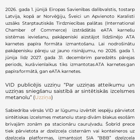
2026. gada 1. jūnijā Eiropas Savienības dalībvalstis, tostarp
Latvija, kopā ar Norvēģiju, Šveici un Apvienoto Karalisti
uzsāks Starptautiskās Tirdzniecības palātas (International
Chamber of Commerce) izstrādātās eATA karnešu
sistēmas ieviešanu, pakāpeniski aizstājot līdzšinējo ATA
karnetes papīra formāta izmantošanu. Lai nodrošinātu
pakāpenisku pāreju uz jauno risinājumu, no 2026. gada 1.
jūnija līdz 2027. gada 31. decembrim paredzēts pārejas
periods, kurā vienlaikus tiks izmantotas ATA karnetes gan
papīra formātā, gan eATA karnetes.
VID publicējis uzziņu “Par uzziņas atteikumu un
uzziņas sniegšanu saistībā ar sintētiskās izcelsmes
metanolu” (
Uzziņa
)
Sabiedrība vērsās VID ar lūgumu izvērtēt iespēju pārvietot
sintētiskas izcelsmes metanolu starp divām blakus esošām
brīvajām zonām pa stacionāru cauruļvadu. Šobrīd prece
tiek pārvietota ar dzelzceļa cisternām vai konteineros uz
dzelzceļa platformas, izmantojot SIA “BBB” dzelzceļa