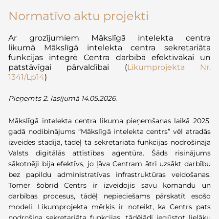
Normatīvo aktu projekti
Ar grozījumiem
Mākslīgā intelekta centra
likumā
Mākslīgā intelekta centra sekretariāta
funkcijas integrē Centra darbībā efektīvākai un
patstāvīgai pārvaldībai
(
Likumprojekta Nr.
1341/Lp14
)
Pieņemts 2. lasījumā 14.05.2026.
Mākslīgā intelekta centra likuma pieņemšanas laikā 2025.
gadā nodibinājums “Mākslīgā intelekta centrs” vēl atradās
izveides stadijā, tādēļ tā sekretariāta funkcijas nodrošināja
Valsts digitālās attīstības aģentūra. Šāds risinājums
sākotnēji bija efektīvs, jo ļāva Centram ātri uzsākt darbību
bez papildu administratīvas infrastruktūras veidošanas.
Tomēr šobrīd Centrs ir izveidojis savu komandu un
darbības procesus, tādēļ nepieciešams pārskatīt esošo
modeli. Likumprojekta mērķis ir noteikt, ka Centrs pats
nodrošina sekretariāta funkcijas, tādējādi iegūstot lielāku