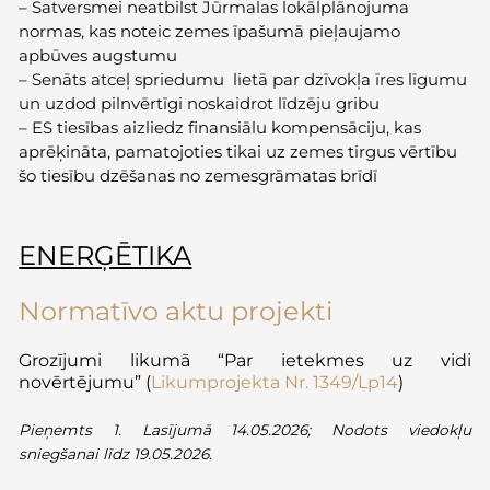
–
Satversmei neatbilst Jūrmalas lokālplānojuma
normas, kas noteic zemes īpašumā pieļaujamo
apbūves augstumu
–
Senāts atceļ spriedumu lietā par dzīvokļa īres līgumu
un uzdod pilnvērtīgi noskaidrot līdzēju gribu
–
ES tiesības aizliedz finansiālu kompensāciju, kas
aprēķināta, pamatojoties tikai uz zemes tirgus vērtību
šo tiesību dzēšanas no zemesgrāmatas brīdī
ENERĢĒTIKA
Normatīvo aktu projekti
Grozījumi likumā
“Par ietekmes uz vidi
novērtējumu” (
Likumprojekta Nr. 1349/Lp14
)
Pieņemts 1. Lasījumā 14.05.2026; Nodots viedokļu
sniegšanai līdz 19.05.2026.