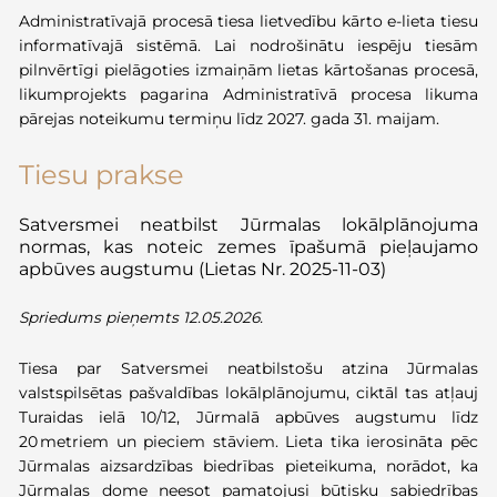
Administratīvajā procesā tiesa lietvedību kārto e-lieta tiesu
informatīvajā sistēmā. Lai nodrošinātu iespēju tiesām
pilnvērtīgi pielāgoties izmaiņām lietas kārtošanas procesā,
likumprojekts pagarina Administratīvā procesa likuma
pārejas noteikumu termiņu līdz 2027. gada 31. maijam.
Tiesu prakse
Satversmei neatbilst Jūrmalas lokālplānojuma
normas, kas noteic zemes īpašumā pieļaujamo
apbūves augstumu (Lietas Nr. 2025-11-03)
Spriedums pieņemts 12.05.2026.
Tiesa par Satversmei neatbilstošu atzina Jūrmalas
valstspilsētas pašvaldības lokālplānojumu, ciktāl tas atļauj
Turaidas ielā 10/12, Jūrmalā apbūves augstumu līdz
20 metriem un pieciem stāviem. Lieta tika ierosināta pēc
Jūrmalas aizsardzības biedrības pieteikuma, norādot, ka
Jūrmalas dome neesot pamatojusi būtisku sabiedrības