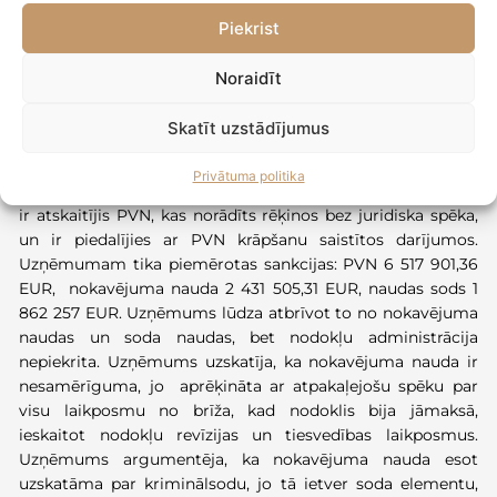
EST atzina, ka fiksēta nokavējuma nauda par PVN
Piekrist
parādu ir samērīgs un ES tiesībām atbilstošs
līdzeklis nodokļu saistību savlaicīgas izpildes
Noraidīt
nodrošināšanai
(
Lietas Nr. C
‑
544/24
)
Skatīt uzstādījumus
Spriedums pie
ņemts 30.04.2026
Privātuma politika
Lietuvas nodokļu administrācija konstatēja, ka uzņēmums
ir atskaitījis PVN, kas norādīts rēķinos bez juridiska spēka,
un ir piedalījies ar PVN krāpšanu saistītos darījumos.
Uzņēmumam tika piemērotas sankcijas: PVN 6 517 901,36
EUR, nokavējuma nauda 2 431 505,31 EUR, naudas sods 1
862 257 EUR. Uzņēmums lūdza atbrīvot to no nokavējuma
naudas un soda naudas, bet nodokļu administrācija
nepiekrita. Uzņēmums uzskatīja, ka nokavējuma nauda ir
nesamērīguma, jo aprēķināta ar atpakaļejošu spēku par
visu laikposmu no brīža, kad nodoklis bija jāmaksā,
ieskaitot nodokļu revīzijas un tiesvedības laikposmus.
Uzņēmums argumentēja, ka nokavējuma nauda esot
uzskatāma par kriminālsodu, jo tā ietver soda elementu,