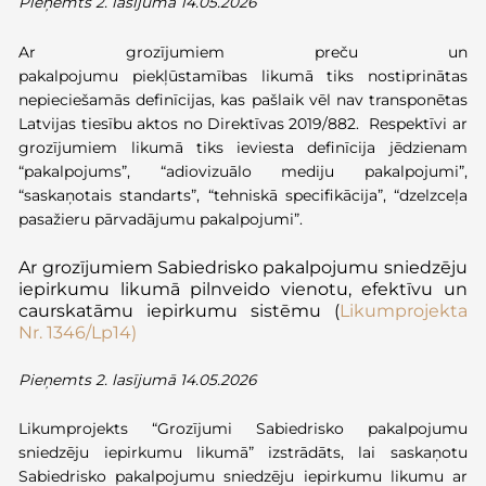
Pieņemts 2. lasījumā 14.05.2026
Ar grozījumiem preču un
pakalpojumu
piekļūstamības
likumā
tiks nostiprinātas
nepieciešamās definīcijas
, kas pašlaik vēl nav transponētas
Latvijas tiesību aktos no
Direktīvas 2019/882.
Respektīvi ar
grozījumiem likumā tiks ieviesta definīcija jēdzienam
“pakalpojums”
, “
adiovizuālo
mediju pakalpojumi”
,
“saskaņotais standarts”, “tehniskā spe
cifikācija”
, “dzelzceļa
pasažieru pārvadājumu pakalpojumi”.
Ar grozījumiem Sabiedrisko pakalpojumu sniedzēju
iepirkumu likumā
pilnveido
vienot
u
, efektīv
u
un
caurskatām
u
iepirkumu sistēm
u
(
Likumprojekta
Nr.
1346/Lp14)
Pieņemts 2. lasījumā 14.05.2026
Likumprojekts
“Grozījumi Sabiedrisko pakalpojumu
sniedzēju iepirkumu likumā”
izstrādāts, lai saskaņotu
Sabiedrisko pakalpojumu sniedzēju iepirkumu likumu ar