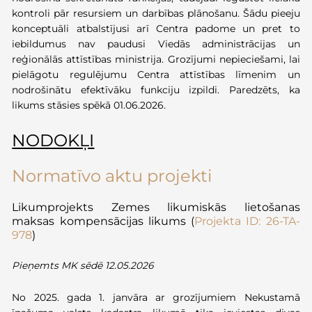
kontroli pār resursiem un darbības plānošanu. Šādu pieeju
konceptuāli atbalstījusi arī Centra padome un pret to
iebildumus nav paudusi Viedās administrācijas un
reģionālās attīstības ministrija. Grozījumi nepieciešami, lai
pielāgotu regulējumu Centra attīstības līmenim un
nodrošinātu efektīvāku funkciju izpildi.
Paredzēts, ka
likums stāsies spēkā 01.06.2026.
NODOKĻI
Normatīvo aktu projekti
Likumprojekts
Zemes likumiskās lietošanas
maksas kompensācijas likums (
Projekta ID:
26-TA-
978
)
P
ieņemt
s
MK sēdē
12.05.2026
No 2025. gada 1. janvāra ar grozījumiem Nekustamā