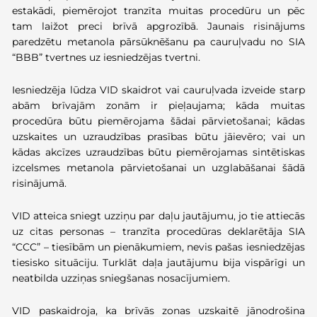
estakādi, piemērojot tranzīta muitas procedūru un pēc
tam laižot preci brīvā apgrozībā. Jaunais risinājums
paredzētu metanola pārsūknēšanu pa cauruļvadu no SIA
“BBB” tvertnes uz iesniedzējas tvertni.
Iesniedzēja lūdza VID skaidrot vai cauruļvada izveide starp
abām brīvajām zonām ir pieļaujama; kāda muitas
procedūra būtu piemērojama šādai pārvietošanai; kādas
uzskaites un uzraudzības prasības būtu jāievēro; vai un
kādas akcīzes uzraudzības būtu piemērojamas sintētiskas
izcelsmes metanola pārvietošanai un uzglabāšanai šādā
risinājumā.
VID atteica sniegt uzziņu par daļu jautājumu, jo tie attiecās
uz citas personas – tranzīta procedūras deklarētāja SIA
“CCC” – tiesībām un pienākumiem, nevis pašas iesniedzējas
tiesisko situāciju. Turklāt daļa jautājumu bija vispārīgi un
neatbilda uzziņas sniegšanas nosacījumiem.
VID paskaidroja, ka brīvās zonas uzskaitē jānodrošina