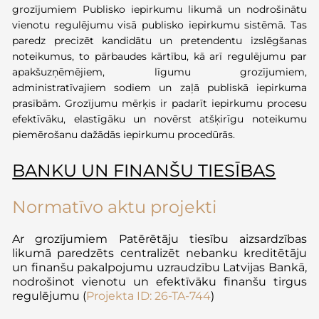
grozījumiem Publisko iepirkumu likumā un nodrošinātu
vienotu regulējumu visā publisko iepirkumu sistēmā. Tas
paredz precizēt kandidātu un pretendentu izslēgšanas
noteikumus, to pārbaudes kārtību, kā arī regulējumu par
apakšuzņēmējiem, līgumu grozījumiem,
administratīvajiem sodiem un zaļā publiskā iepirkuma
prasībām. Grozījumu mērķis ir padarīt iepirkumu procesu
efektīvāku, elastīgāku un novērst atšķirīgu noteikumu
piemērošanu dažādās iepirkumu procedūrās.
BANKU UN FINANŠU TIESĪBAS
Normatīvo aktu projekti
Ar g
rozījumi
em
Patērētāju tiesību aizsardzības
likumā
paredzēts centralizēt
nebanku
kreditētāju
un finanšu pakalpojumu uzraudzību Latvijas Bankā,
nodrošinot vienotu un efektīvāku finanšu tirgus
regulējumu
(
Projekta ID: 26-TA-744
)