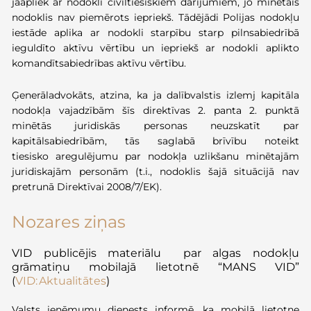
jāapliek ar nodokli civiltiesiskiem darījumiem, jo minētais
nodoklis nav piemērots iepriekš. Tādējādi Polijas nodokļu
iestāde aplika ar nodokli starpību starp pilnsabiedrībā
ieguldīto aktīvu vērtību un iepriekš ar nodokli aplikto
komandītsabiedrības aktīvu vērtību.
Ģenerāladvokāts, atzina, ka ja dalībvalstis izlemj kapitāla
nodokļa vajadzībām šīs direktīvas 2. panta 2. punktā
minētās juridiskās personas neuzskatīt par
kapitālsabiedrībām, tās saglabā brīvību noteikt
tiesisko aregulējumu par nodokļa uzlikšanu minētajām
juridiskajām personām (t.i., nodoklis šajā situācijā nav
pretrunā Direktīvai 2008/7/EK).
Nozares ziņas
VID publicējis materiālu par algas nodokļu
grāmatiņu mobilajā lietotnē “MANS VID”
(
VID: Aktualitātes
)
Valsts ieņēmumu dienests informē, ka mobilā lietotne