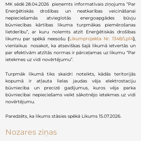
MK sēdē 28.04.2026 pieņemts informatīvais ziņojums “Par
Enerģētiskās drošības un neatkarības veicināšanai
nepieciešamās atvieglotās energoapgādes būvju
būvniecības kārtības likuma turpmākas piemērošanas
lietderību”, ar kuru nolemts atzīt Enerģētiskās drošības
likumu par spēkā neesošu
(
Likumprojekta Nr. 1348/Lp14
)
,
vienlaikus nosakot, ka atsevišķas šajā likumā ietvertās un
par efektīvām atzītās normas ir pārceļamas uz likumu “Par
ietekmes uz vidi novērtējumu”.
Turpmāk likumā tiks skaidri noteikts, kādās teritorijās
kopumā ir atļauta lielas jaudas vēja elektrostaciju
būvniecība un precizē gadījumus, kuros vēja parka
būvniecībai nepieciešams veikt sākotnējo ietekmes uz vidi
novērtējumu.
Paredzēts, ka likums stāsies spēkā Likums 15.07.2026.
Nozares ziņas