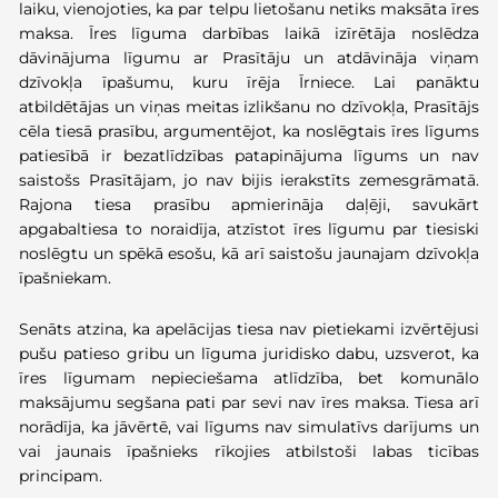
laiku, vienojoties, ka par telpu lietošanu netiks maksāta īres
maksa. Īres līguma darbības laikā izīrētāja noslēdza
dāvinājuma līgumu ar Prasītāju un atdāvināja viņam
dzīvokļa īpašumu, kuru īrēja Īrniece. Lai panāktu
atbildētājas un viņas meitas izlikšanu no dzīvokļa, Prasītājs
cēla tiesā prasību, argumentējot, ka noslēgtais īres līgums
patiesībā ir bezatlīdzības patapinājuma līgums un nav
saistošs Prasītājam, jo nav bijis ierakstīts zemesgrāmatā.
Rajona tiesa prasību apmierināja daļēji, savukārt
apgabaltiesa to noraidīja, atzīstot īres līgumu par tiesiski
noslēgtu un spēkā esošu, kā arī saistošu jaunajam dzīvokļa
īpašniekam.
Senāts atzina, ka apelācijas tiesa nav pietiekami izvērtējusi
pušu patieso gribu un līguma juridisko dabu, uzsverot, ka
īres līgumam nepieciešama atlīdzība, bet komunālo
maksājumu segšana pati par sevi nav īres maksa. Tiesa arī
norādīja, ka jāvērtē, vai līgums nav simulatīvs darījums un
vai jaunais īpašnieks rīkojies atbilstoši labas ticības
principam.