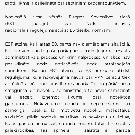
proti, likme ir palielināta par septiņiem procentpunktiem.
Nacionālā tiesa vērsās Eiropas Savienības tiesā
(EST) jautājot vai šāds Lietuvas
nacionālais regulējums atbilst ES tiesību normām.
EST atzina, ka Hartas 50. pants nav piemērojams situācijā,
kur par vienu un to pašu pārkāpumu nodokļu jomā uzsākts
administratīvais process un kriminālprocess, un abos nav
pasludināts nedz notiesājošs, nedz attaisnojošs
spriedums. Kā arī EST atzina, ka ES normām atbilst
regulējums, kurā nokavējuma nauda par PVN parādu tiek
aprēķināta pēc noteiktas likmes neatkarīgi no pārkāpuma
smaguma, un nodokļu administrācija to nevar samazināt
vai atcelt, izņemot likumā īpaši noteiktos
gadījumos. Nokavējuma nauda ir nepieciešams un
samērīgs līdzeklis, lai motivētu nodokļu maksātājus
savlaicīgi pildīt nodokļu saistības un novērstu situācijas,
kurās parāda nemaksāšana rada nepamatotas finansiālas
priekšrocības. Tās apmērs ir saistīts ar parāda