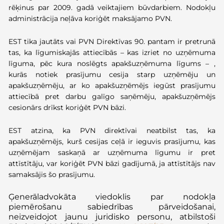
rēķinus par 2009. gadā veiktajiem būvdarbiem. Nodokļu
administrācija neļāva koriģēt maksājamo PVN.
EST tika jautāts vai PVN Direktīvas 90. pantam ir pretrunā
tas, ka līgumiskajās attiecībās – kas izriet no uzņēmuma
līguma, pēc kura noslēgts apakšuzņēmuma līgums – ,
kurās notiek prasījumu cesija starp uzņēmēju un
apakšuzņēmēju, ar ko apakšuzņēmējs iegūst prasījumu
attiecībā pret darbu galīgo saņēmēju, apakšuzņēmējs
cesionārs drīkst koriģēt PVN bāzi.
EST atzina, ka PVN direktīvai neatbilst tas, ka
apakšuzņēmējs, kurš cesijas ceļā ir ieguvis prasījumu, kas
uzņēmējam saskaņā ar uzņēmuma līgumu ir pret
attīstītāju, var koriģēt PVN bāzi gadījumā, ja attīstītājs nav
samaksājis šo prasījumu.
Ģ
enerāladvokāta viedoklis
par nodokļa
piemērošanu sabiedrības pārveidošanai,
neizveidojot jaunu juridisko personu, atbilstoši