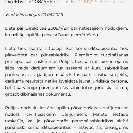
Direktīvai 2008/7/EK
(
Lietas Nr.
C
‑
197/25, A.
sp
. z
o.o
)
Viedoklis sniegts 23.04.2026 .
Lieta par Direktīvas 2008/7/EK par netiešajiem nodokļiem,
ko uzliek kapitāla piesaistīšanai piemērošanu.
Lietā tiek skatīta situācija, kur komandītsabiedrība tiek
pārveidota par pilnsabiedrību. Piemērojot turpināšanas
principu, kas saskaņā ar Polijas tiesībām ir piemērojams
šāda veida darījumiem un saskaņā ar kuru sabiedrības
pārveidošanas gadījumā paliek tas pats tiesību subjekts,
darījuma rezultātā netika izveidota jauna juridiskā persona,
bet tika vienīgi pārveidota šīs sabiedrības juridiskā forma,
grozot dibināšanas dokumentu.
Polijas nodokļu iestāde aplika pārveidošanas darījumu ar
nodokli civiltiesiskiem darījumiem. Minētā iestāde
uzskatīja, ka, ja pārveidotās personālsabiedrības aktīvi
pārsniedz komandītsabiedrības – aktīvus, šis pieaugums