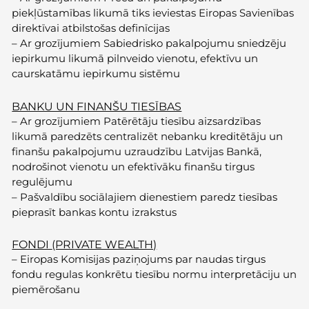
piekļūstamības likumā tiks ieviestas Eiropas Savienības
direktīvai atbilstošas definīcijas
–
Ar grozījumiem Sabiedrisko pakalpojumu sniedzēju
iepirkumu likumā pilnveido vienotu, efektīvu un
caurskatāmu iepirkumu sistēmu
BANKU UN FINANŠU TIESĪBAS
–
Ar grozījumiem Patērētāju tiesību aizsardzības
likumā paredzēts centralizēt nebanku kreditētāju un
finanšu pakalpojumu uzraudzību Latvijas Bankā,
nodrošinot vienotu un efektīvāku finanšu tirgus
regulējumu
–
Pašvaldību sociālajiem dienestiem paredz tiesības
pieprasīt bankas kontu izrakstus
FONDI
(PRI
VATE WEALTH)
–
Eiropas Komisijas paziņojums par naudas tirgus
fondu regulas konkrētu tiesību normu interpretāciju un
piemērošanu