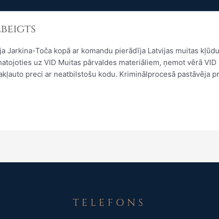
zbeigts
a Jarkina-Toča kopā ar komandu pierādīja Latvijas muitas kļūdu
amatojoties uz VID Muitas pārvaldes materiāliem, ņemot vērā VID
ļauto preci ar neatbilstošu kodu. Kriminālprocesā pastāvēja pr
TELEFONS