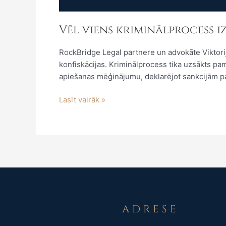
Vēl viens kriminālprocess i
RockBridge Legal partnere un advokāte Viktorij
konfiskācijas. Kriminālprocess tika uzsākts p
apiešanas mēģinājumu, deklarējot sankcijām pak
Lasīt vairāk »
ADRESE