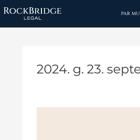
Skip
to
PAR M
content
2024. g. 23. sep
Vēl
viens
kriminālprocess
izbeigts