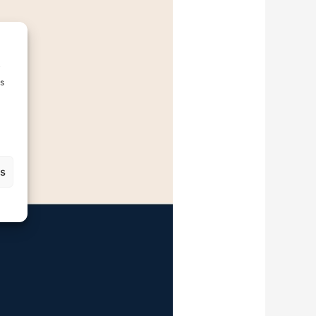
i
ms
us