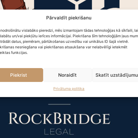
Pārvaldīt piekrišanu
 nodrošinātu vislabāko pieredzi, mēs izmantojam tādas tehnoloģijas kā sīkfaili, la
labātu un/vai piekļūtu ierīces informācijai. Piekrišana šīm tehnoloģijām ļaus mu
trādāt datus, piemēram, pārlūkošanas uzvedību vai unikālus ID šajā vietnē.
krišanas nesniegšana vai piekrišanas atsaukšana var nelabvēlīgi ietekmēt
eiktas funkcijas.
Piekrist
Noraidīt
Skatīt uzstādījum
Privātuma politika