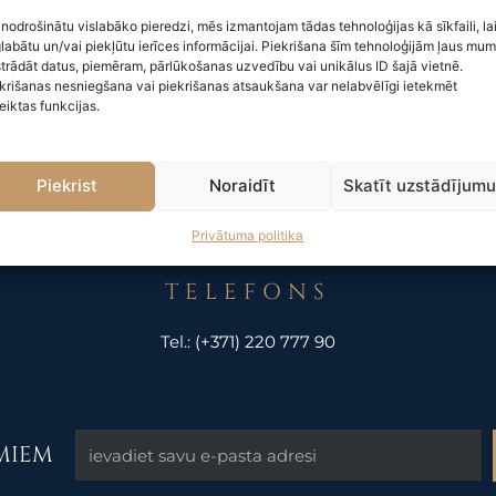
me ir jūtama daudzās nozarēs, tai skaitā arī personāla atlasē. AI
 nodrošinātu vislabāko pieredzi, mēs izmantojam tādas tehnoloģijas kā sīkfaili, la
labātu un/vai piekļūtu ierīces informācijai. Piekrišana šīm tehnoloģijām ļaus mu
trādāt datus, piemēram, pārlūkošanas uzvedību vai unikālus ID šajā vietnē.
krišanas nesniegšana vai piekrišanas atsaukšana var nelabvēlīgi ietekmēt
eiktas funkcijas.
Piekrist
Noraidīt
Skatīt uzstādījum
Privātuma politika
TELEFONS
Tel.:
(+371) 220 777 90
UMIEM