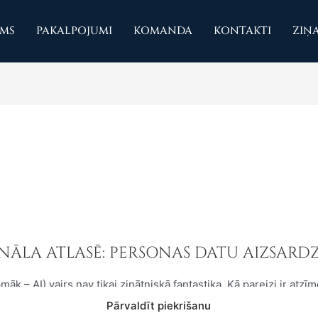
UMS
PAKALPOJUMI
KOMANDA
KONTAKTI
ZIŅ
a
ONĀLA ATLASĒ: PERSONAS DATU AIZSARD
pmāk – AI) vairs nav tikai zinātniskā fantastika. Kā pareizi ir atz
ikdienas darbu organizēšanai līdz viedtālruņu aplikācijām, kas 
Pārvaldīt piekrišanu