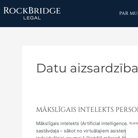
Skip
to
PAR M
content
Datu aizsardzīb
MĀKSLĪGAIS INTELEKTS PERS
MĀKSLĪGAIS
INTELEKTS
Mākslīgais intelekts (Artificial intelligence, tur
PERSONĀLA
sastāvdaļa – sākot no virtuālajiem asistentiem 
ATLASĒ: