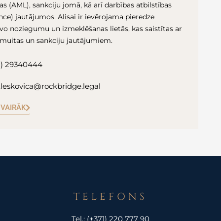
s (AML), sankciju jomā, kā arī darbības atbilstības
ce) jautājumos. Alisai ir ievērojama pieredze
vo noziegumu un izmeklēšanas lietās, kas saistītas ar
 muitas un sankciju jautājumiem.
1) 29340444
a.leskovica@rockbridge.legal
 VAIRĀK
TELEFONS
Tel.:
(+371) 220 777 90