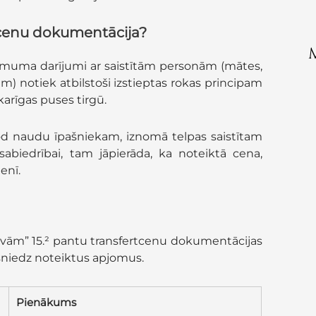
rtcenu dokumentācija?
ņēmuma darījumi ar saistītām personām (mātes,
 notiek atbilstoši izstieptas rokas principam
tkarīgas puses tirgū.
d naudu īpašniekam, iznomā telpas saistītam
iedrībai, tam jāpierāda, ka noteiktā cena,
enī.
vām” 15.² pantu transfertcenu dokumentācijas
sniedz noteiktus apjomus.
Pienākums