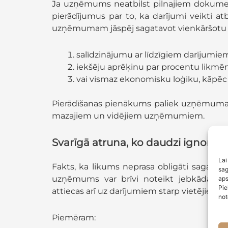
Ja uzņēmums neatbilst pilnajiem dokumentā
pierādījumus par to, ka darījumi veikti at
uzņēmumam jāspēj sagatavot vienkāršotu
salīdzinājumu ar līdzīgiem darījumiem
iekšēju aprēķinu par procentu likm
vai vismaz ekonomisku loģiku, kāpēc 
Pierādīšanas pienākums paliek uzņēmuma p
mazajiem un vidējiem uzņēmumiem.
Svarīgā atruna, ko daudzi ignorē
Lai
Fakts, ka likums neprasa obligāti sagata
sag
uzņēmums var brīvi noteikt jebkādas ce
aps
Pie
attiecas arī uz darījumiem starp vietējiem
not
Piemēram: