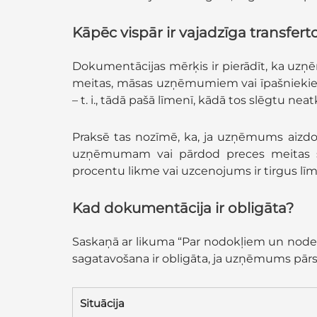
Kāpēc vispār ir vajadzīga transfe
Dokumentācijas mērķis ir pierādīt, ka uz
meitas, māsas uzņēmumiem vai īpašniekiem)
– t. i., tādā pašā līmenī, kādā tos slēgtu nea
Praksē tas nozīmē, ka, ja uzņēmums aizdo
uzņēmumam vai pārdod preces meitas sab
procentu likme vai uzcenojums ir tirgus līm
Kad dokumentācija ir obligāta?
Saskaņā ar likuma “Par nodokļiem un node
sagatavošana ir obligāta, ja uzņēmums pār
Situācija