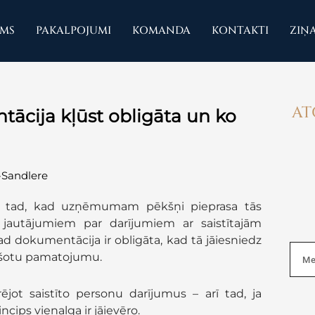
UMS
PAKALPOJUMI
KOMANDA
KONTAKTI
ZIŅ
AT
ācija kļūst obligāta un ko
-Sandlere
kai tad, kad uzņēmumam pēkšņi pieprasa tās
jautājumiem par darījumiem ar saistītajām
d dokumentācija ir obligāta, kad tā jāiesniedz
Sear
āršotu pamatojumu.
ējot saistīto personu darījumus – arī tad, ja
cips vienalga ir jāievēro.