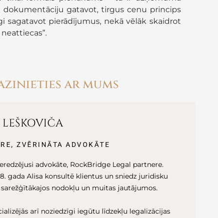
iek dokumentāciju gatavot, tirgus cenu princips
īgi sagatavot pierādījumus, nekā vēlāk skaidrot
neattiecas”.
azinieties ar mums
A LEŠKOVIČA
RE, ZVĒRINĀTA ADVOKĀTE
pieredzējusi advokāte, RockBridge Legal partnere.
. gada Alisa konsultē klientus un sniedz juridisku
 sarežģītākajos nodokļu un muitas jautājumos.
ializējās arī noziedzīgi iegūtu līdzekļu legalizācijas