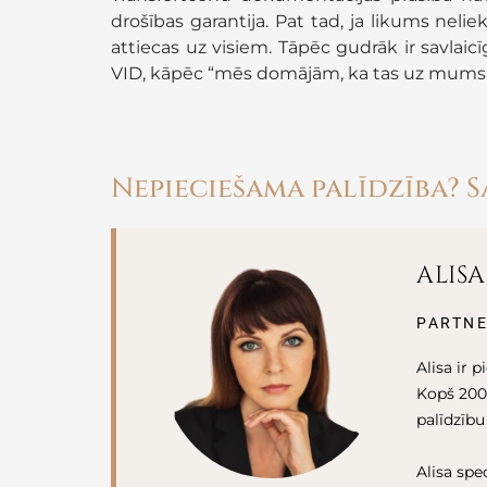
drošības garantija. Pat tad, ja likums nel
attiecas uz visiem. Tāpēc gudrāk ir savlaic
VID, kāpēc “mēs domājām, ka tas uz mums 
Nepieciešama palīdzība? S
ALIS
PARTNE
Alisa ir 
Kopš 2008
palīdzību
Alisa spec