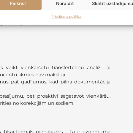
Piekrist
Noraidīt
Skatīt uzstādījum
as pakalpojumus meitas sabiedrībai Liepājā,
m uzņēmumam, šie darījumi tiek uzskatīti par
Privātuma politika
jābūt tirgus līmenī.
eikt vienkāršotu transfertcenu analīzi, lai
rocentu likmes nav mākslīgi.
jumus pat gadījumos, kad pilna dokumentācija
eprasījumu, bet proaktīvi sagatavot vienkāršu,
irīties no korekcijām un sodiem.
v tikai formāls pienākums – tā ir uzņēmuma