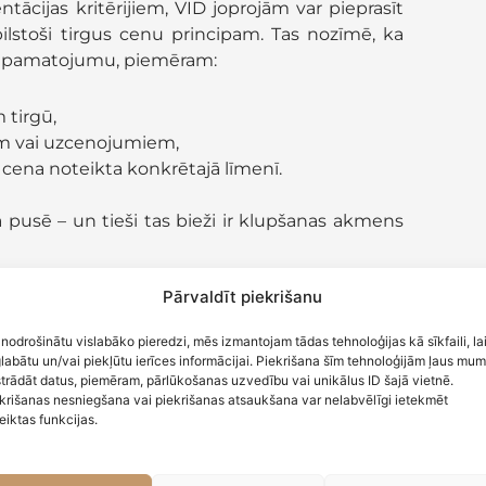
cijas kritērijiem, VID joprojām var pieprasīt
bilstoši tirgus cenu principam. Tas nozīmē, ka
 pamatojumu, piemēram:
 tirgū,
ēm vai uzcenojumiem,
cena noteikta konkrētajā līmenī.
usē – un tieši tas bieži ir klupšanas akmens
Pārvaldīt piekrišanu
 nodrošinātu vislabāko pieredzi, mēs izmantojam tādas tehnoloģijas kā sīkfaili, la
vot transfertcenu dokumentāciju, nenozīmē, ka
labātu un/vai piekļūtu ierīces informācijai. Piekrišana šīm tehnoloģijām ļaus mu
nas darījumos ar saistītajām personām. Tas
trādāt datus, piemēram, pārlūkošanas uzvedību vai unikālus ID šajā vietnē.
krišanas nesniegšana vai piekrišanas atsaukšana var nelabvēlīgi ietekmēt
 Latvijas uzņēmumiem.
eiktas funkcijas.