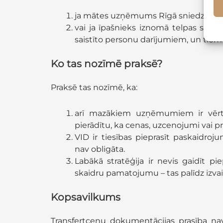
ja mātes uzņēmums Rīgā sniedz vadīb
vai ja īpašnieks iznomā telpas sava
saistīto personu darījumiem, un tiem 
Ko tas nozīmē praksē?
Praksē tas nozīmē, ka:
arī mazākiem uzņēmumiem ir vērts v
pierādītu, ka cenas, uzcenojumi vai p
VID ir tiesības pieprasīt paskaidro
nav obligāta.
Labākā stratēģija ir nevis gaidīt pi
skaidru pamatojumu – tas palīdz izva
Kopsavilkums
Transfertcenu dokumentācijas prasība na