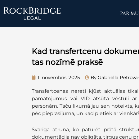
Skip
to
PAR M
content
Kad transfertcenu dokument
tas nozīmē praksē
11 novembris, 2025
By Gabriella Petrova
Transfertcenas nereti kļūst aktuālas ti
pamatojumus vai VID atsūta vēstuli ar 
personām. Taču likumā jau sen noteikts, ka
pēc pieprasījuma, un kad pietiek ar vienk
Svarīga atruna, ko paturēt prātā struktur
dokumentācija nav obligāta, tirgus cenu prin