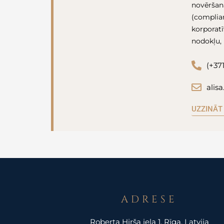
novēršana
(complian
korporatī
nodokļu,
(+37
alis
UZZINĀT
ADRESE
Roberta Hirša iela 1, Rīga, Latvija