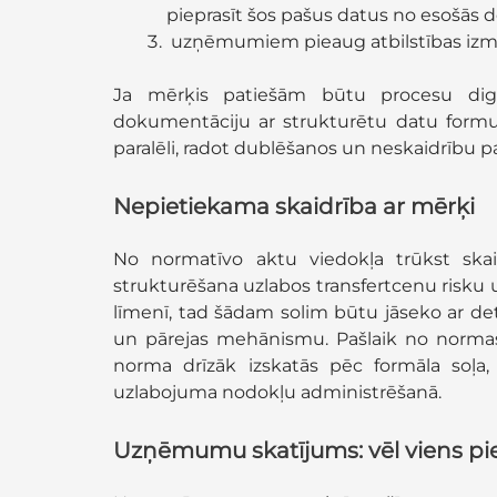
pieprasīt šos pašus datus no esošās 
uzņēmumiem pieaug atbilstības izma
Ja mērķis patiešām būtu procesu digita
dokumentāciju ar strukturētu datu formu
paralēli, radot dublēšanos un neskaidrību 
Nepietiekama skaidrība ar mērķi
No normatīvo aktu viedokļa trūkst ska
strukturēšana uzlabos transfertcenu risku 
līmenī, tad šādam solim būtu jāseko ar det
un pārejas mehānismu. Pašlaik no norma
norma drīzāk izskatās pēc formāla soļa,
uzlabojuma nodokļu administrēšanā.
Uzņēmumu skatījums: vēl viens p