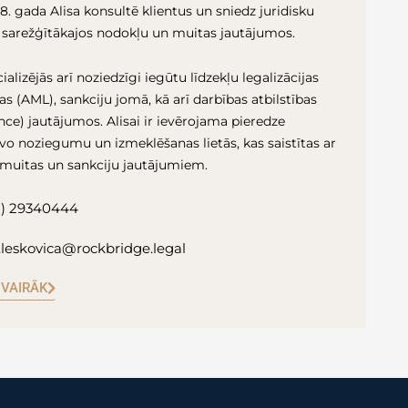
. gada Alisa konsultē klientus un sniedz juridisku
 sarežģītākajos nodokļu un muitas jautājumos.
ializējās arī noziedzīgi iegūtu līdzekļu legalizācijas
s (AML), sankciju jomā, kā arī darbības atbilstības
ce) jautājumos. Alisai ir ievērojama pieredze
vo noziegumu un izmeklēšanas lietās, kas saistītas ar
 muitas un sankciju jautājumiem.
1) 29340444
a.leskovica@rockbridge.legal
 VAIRĀK