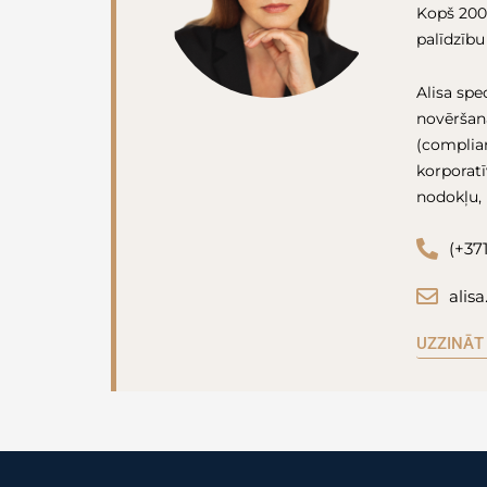
Kopš 2008
palīdzību
Alisa spec
novēršana
(complian
korporatī
nodokļu,
(+37
alis
UZZINĀT