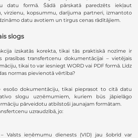
tu datu formā. Šādā pārskatā paredzēts iekļaut
u, virzienu, kopsummu, darījuma partneri, izmantoto
īdzināmo datu avotiem un tirgus cenas rādītājiem.
is slogs
cija izskatās korekta, tikai tās praktiskā nozīme ir
s prasības transfertcenu dokumentācijai – vietējais
formāciju, tikai to var iesniegt WORD vai PDF formā. Līdz
ādas normas pievienotā vērtība?
ē esošo dokumentāciju, tikai pieprasot to citā datu
ratīvo slogu uzņēmumiem, kuriem būs jāpielāgo
ormāciju pārveidotu atbilstoši jaunajam formātam.
ansfertcenu uzraudzībā, jo:
 – Valsts ieņēmumu dienests (VID) jau šobrīd var