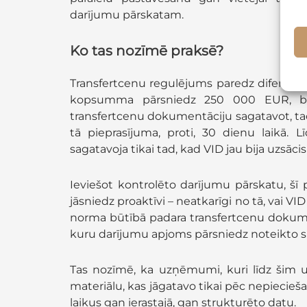
darījumu pārskatam.
Ko tas nozīmē praksē?
Transfertcenu regulējums paredz diferen
kopsumma pārsniedz 250 000 EUR, be
transfertcenu dokumentāciju sagatavot, t
tā pieprasījuma, proti, 30 dienu laikā
sagatavoja tikai tad, kad VID jau bija uzsācis
Ieviešot kontrolēto darījumu pārskatu, šī 
jāsniedz proaktīvi – neatkarīgi no tā, vai VID
norma būtībā padara transfertcenu dokum
kuru darījumu apjoms pārsniedz noteikto sl
Tas nozīmē, ka uzņēmumi, kuri līdz šim u
materiālu, kas jāgatavo tikai pēc nepiecie
laikus gan ierastajā, gan strukturēto datu.