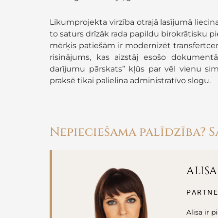
Likumprojekta virzība otrajā lasījumā liecin
to saturs drīzāk rada papildu birokrātisku pie
mērķis patiešām ir modernizēt transfertce
risinājums, kas aizstāj esošo dokumentā
darījumu pārskats” kļūs par vēl vienu sim
praksē tikai palielina administratīvo slogu.
Nepieciešama palīdzība? S
ALIS
PARTNE
Alisa ir 