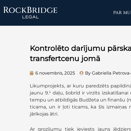
Skip
to
PAR M
content
Kontrolēto darījumu pārska
transfertcenu jomā
6 novembris, 2025
By Gabriella Petrova
Likumprojekts, ar kuru paredzēts papildi
jaunu 9.¹ daļu, šobrīd ir virzīts izskatīšana
tempu un atbildīgās Budžeta un finanšu (no
ticama, un ir ļoti ticams, ka šīs izmaiņas
jārīkojas ātri.
Ar grozījumu tiek ieviests jauns jēdzie