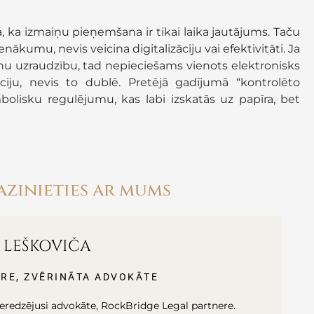
a, ka izmaiņu pieņemšana ir tikai laika jautājums. Taču
nākumu, nevis veicina digitalizāciju vai efektivitāti. Ja
nu uzraudzību, tad nepieciešams vienots elektronisks
ciju, nevis to dublē. Pretējā gadījumā “kontrolēto
bolisku regulējumu, kas labi izskatās uz papīra, bet
azinieties ar mums
A LEŠKOVIČA
RE, ZVĒRINĀTA ADVOKĀTE
pieredzējusi advokāte, RockBridge Legal partnere.