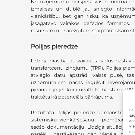
No uzņēmumu perspektīvas šī norma nozī
izmaksas un dublē jau sniegto informāc
vienkāršību, bet gan risku, ka uzņēmumi
jāsagatavo vairākos dažādos formātos.
resursiem un sarežģītām starptautiskām s
Polijas pieredze
Līdzīga prasība jau vairākus gadus pastāv P
transfertcenu ziņojumu (TPR). Polijas piemēr
atvieglo datu apstrādi valsts pusē, t
uzņēmumiem nācās ieguldīt ievērojamus
pieauga, jo jebkura neatbilstība starp TP
traktēta kā potenciāls pārkāpums.
Lai
Rezultātā Polijas pieredze demonstrē, ka 
sag
sistēmisku vienkāršošanu – piemēram, ja s
aps
Pie
esošo dokumentāciju. Līdzīga situācija vei
not
paralēlu pastāvēšanu gan vietējai tran