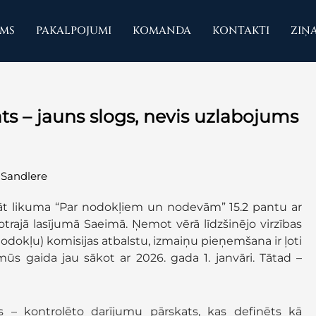
UMS
PAKALPOJUMI
KOMANDA
KONTAKTI
ZIŅ
ts – jauns slogs, nevis uzlabojums
-Sandlere
nāt likuma “Par nodokļiem un nodevām” 15.2 pantu ar
i otrajā lasījumā Saeimā. Ņemot vērā līdzšinējo virzības
dokļu) komisijas atbalstu, izmaiņu pieņemšana ir ļoti
 mūs gaida jau sākot ar 2026. gada 1. janvāri. Tātad –
ns – kontrolēto darījumu pārskats, kas definēts kā