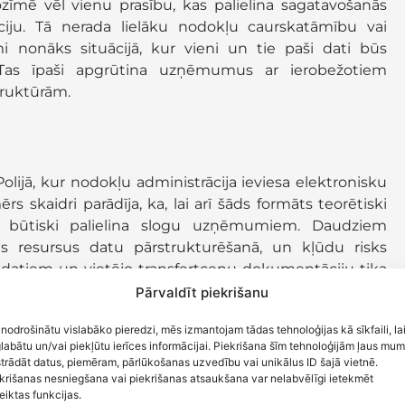
mē vēl vienu prasību, kas palielina sagatavošanās
iju. Tā nerada lielāku nodokļu caurskatāmību vai
 nonāks situācijā, kur vieni un tie paši dati būs
 Tas īpaši apgrūtina uzņēmumus ar ierobežotiem
truktūrām.
olijā, kur nodokļu administrācija ieviesa elektronisku
s skaidri parādīja, ka, lai arī šāds formāts teorētiski
as būtiski palielina slogu uzņēmumiem. Daudziem
 resursus datu pārstrukturēšanā, un kļūdu risks
R datiem un vietējo transfertcenu dokumentāciju tika
Pārvaldīt piekrišanu
 nodrošinātu vislabāko pieredzi, mēs izmantojam tādas tehnoloģijas kā sīkfaili, la
šāda pieeja nav efektīva, ja netiek ieviesta kopā ar
labātu un/vai piekļūtu ierīces informācijai. Piekrišana šīm tehnoloģijām ļaus mu
trukturētais pārskats neaizstāj, bet tikai papildina
trādāt datus, piemēram, pārlūkošanas uzvedību vai unikālus ID šajā vietnē.
krišanas nesniegšana vai piekrišanas atsaukšana var nelabvēlīgi ietekmēt
dojas arī Latvijā, kur likumprojekta redakcija paredz
eiktas funkcijas.
sfertcenu dokumentācijai, gan jaunajam kontrolēto