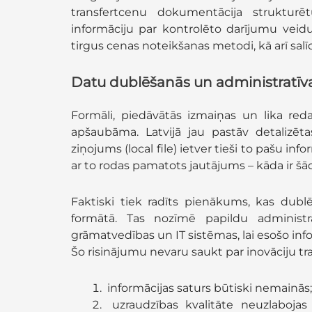
transfertcenu dokumentācija strukturē
informāciju par kontrolēto darījumu veid
tirgus cenas noteikšanas metodi, kā arī sal
Datu dublēšanās un administratīva
Formāli, piedāvātās izmaiņas un lika redak
apšaubāma. Latvijā jau pastāv detalizēta
ziņojums (local file) ietver tieši to pašu in
ar to rodas pamatots jautājums – kāda ir š
Faktiski tiek radīts pienākums, kas dubl
formātā. Tas nozīmē papildu administ
grāmatvedības un IT sistēmas, lai esošo inf
Šo risinājumu nevaru saukt par inovāciju tr
informācijas saturs būtiski nemainās;
uzraudzības kvalitāte neuzlabojas