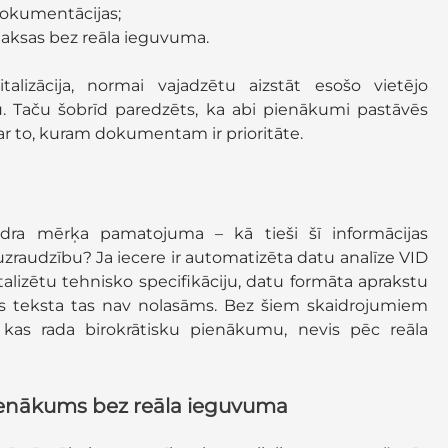
dokumentācijas;
ksas bez reāla ieguvuma.
lizācija, normai vajadzētu aizstāt esošo vietējo
. Taču šobrīd paredzēts, ka abi pienākumi pastāvēs
par to, kuram dokumentam ir prioritāte.
idra mērķa pamatojuma – kā tieši šī informācijas
uzraudzību? Ja iecere ir automatizēta datu analīze VID
alizētu tehnisko specifikāciju, datu formāta aprakstu
s teksta tas nav nolasāms. Bez šiem skaidrojumiem
 kas rada birokrātisku pienākumu, nevis pēc reāla
ienākums bez reāla ieguvuma