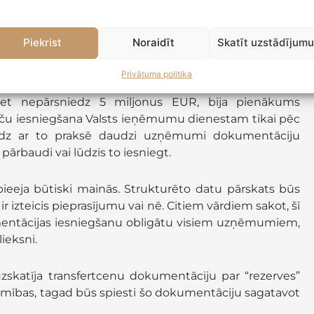
Piekrist
Noraidīt
Skatīt uzstādījum
Privātuma politika
cētu pieeju – uzņēmumiem, kuru kontrolēto darījumu
t nepārsniedz 5 miljonus EUR, bija pienākums
aču iesniegšana Valsts ieņēmumu dienestam tikai pēc
. Līdz ar to praksē daudzi uzņēmumi dokumentāciju
 pārbaudi vai lūdzis to iesniegt.
pieeja būtiski mainās. Strukturēto datu pārskats būs
 ir izteicis pieprasījumu vai nē. Citiem vārdiem sakot, šī
entācijas iesniegšanu obligātu visiem uzņēmumiem,
ieksni.
zskatīja transfertcenu dokumentāciju par “rezerves”
šamības, tagad būs spiesti šo dokumentāciju sagatavot