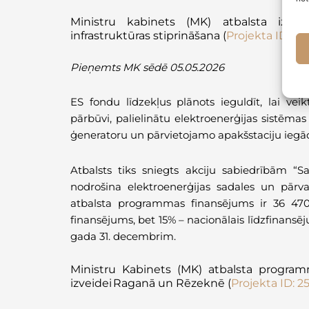
Ministru kabinets (MK) atbalsta
izst
infrastruktūras stiprināšana
(
Projekta ID:
25
Pieņemts MK sēdē 05.05.2026
ES fondu līdzekļus plānots ieguldīt, lai veikt
pārbūvi, palielinātu elektroenerģijas sistēmas
ģeneratoru un pārvietojamo apakšstaciju iegād
Atbalsts tiks sniegts akciju sabiedrībām “S
nodrošina elektroenerģijas sadales un pārva
atbalsta programmas finansējums ir 36 47
finansējums, bet 15% – nacionālais līdzfinansē
gada 31. decembrim.
Ministru Kabinets (MK) atbalsta progra
izveidei Raganā un Rēzeknē (
Projekta ID: 2