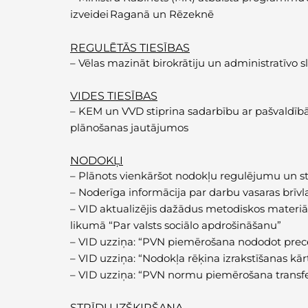
izveidei Raganā un Rēzeknē
REGULĒTĀS TIESĪBAS
–
Vēlas mazināt birokrātiju un administratīvo
VIDES TIESĪBAS
–
KEM un VVD stiprina sadarbību ar pašvaldībā
plānošanas jautājumos
NODOKĻI
–
Plānots vienkāršot nodokļu regulējumu un sti
–
Noderīga informācija par darbu vasaras brīv
–
VID aktualizējis dažādus metodiskos materi
likumā “Par valsts sociālo apdrošināšanu”
–
VID uzziņa: “PVN piemērošana nododot preces
–
VID uzziņa: “Nodokļa rēķina izrakstīšanas kā
–
VID uzziņa: “PVN normu piemērošana transf
STRĪDU IZŠĶIRŠANA