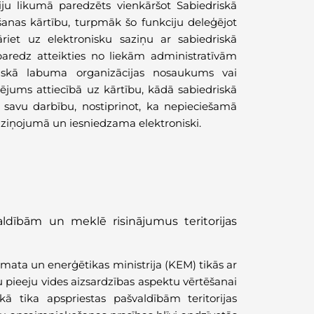
ju likumā paredzēts vienkāršot Sabiedriskā
šanas kārtību, turpmāk šo funkciju deleģējot
āriet uz elektronisku saziņu ar sabiedriskā
paredz atteikties no liekām administratīvām
iskā labuma organizācijas nosaukums vai
lējums attiecībā uz kārtību, kādā sabiedriskā
 savu darbību, nostiprinot, ka nepieciešamā
 ziņojumā un iesniedzama elektroniski.
ldībām un meklē risinājumus teritorijas
imata un enerģētikas ministrija (KEM) tikās ar
u pieeju vides aizsardzības aspektu vērtēšanai
ikā tika apspriestas pašvaldībām teritorijas