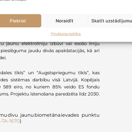
rādāto atbalsta programmu enerģētikas
-TA-1669
)
Piekrist
Noraidīt
Skatīt uzstādījum
Privātuma politika
u jaunu elektrolīniju izbūvi vai esošo līniju
 pieslēguma jaudu divās apakšstacijās, kā arī
ei.
adales tīkls” un “Augstspriegumu tīkls”, kas
des sistēmas darbību visā Latvijā. Kopējais
0 589 eiro, no kuriem 85% veido ES fondu
jums. Projektu īstenošana paredzēta līdz 2030.
mmu divu jaunu biometāna ievades punktu
5-TA-1670
)