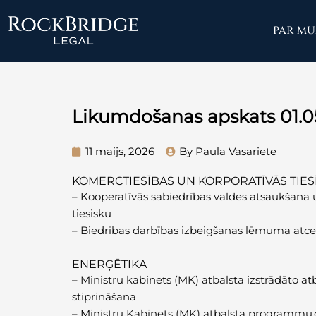
Skip
to
PAR M
content
Likumdošanas apskats 01.0
11 maijs, 2026
By Paula Vasariete
KOMERCTIESĪBAS UN KORPORATĪVĀS TIES
–
Kooperatīvās sabiedrības valdes atsaukšana u
tiesisku
–
Biedrības darbības izbeigšanas lēmuma atce
ENERĢĒTIKA
–
Ministru kabinets (MK) atbalsta izstrādāto a
stiprināšana
– M
inistru Kabinets (MK) atbalsta programmu