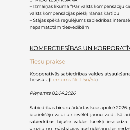
–
Izmaiņas likumā “Par valsts kompensāciju ci
valsts kompensācijas piešķiršanas kārtību
–
Stājas spēkā regulējums sabiedrības interesēs
nepamatotām tiesvedībām
KOMERCTIESĪBAS UN KORPORATĪV
Tiesu prakse
Kooperatīvās sabiedrības valdes atsaukšana
tiesisku
(
Lēmums Nr. 1-5n/54
)
P
ieņemts 02.04.2026
Sabiedrības biedru ārkārtas kopsapulcē 2026.
iepriekšējo valdi un ievēlēt jaunu valdi, kā ar
sabiedrības bijušie valdes locekļi iesnied
grozījumu reģistrācijas apstrīdēšanu. Iesnied