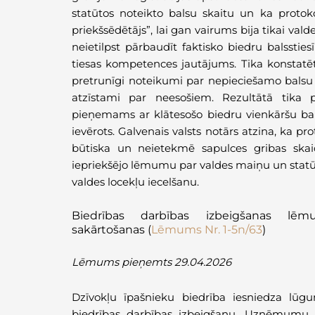
statūtos noteikto balsu skaitu un ka protok
priekšsēdētājs”, lai gan vairums bija tikai vald
neietilpst pārbaudīt faktisko biedru balssties
tiesas kompetences jautājums. Tika konstatēts 
pretrunīgi noteikumi par nepieciešamo balsu s
atzīstami par neesošiem. Rezultātā tika 
pieņemams ar klātesošo biedru vienkāršu ba
ievērots. Galvenais valsts notārs atzina, ka
būtiska un neietekmē sapulces gribas skai
iepriekšējo lēmumu par valdes maiņu un statūtu
valdes locekļu iecelšanu.
Biedrības darbības izbeigšana
s lēmu
sakārtošanas
(
Lēmums Nr. 1-5n/63
)
Lēmums pieņemts 29.04.2026
Dzīvokļu īpašnieku biedrība iesniedza lū
biedrības darbības izbeigšanu. Uzņēmumu re