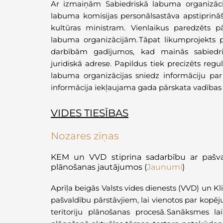
Ar izmaiņām Sabiedriskā labuma organizāci
labuma komisijas personālsastāva apstiprinā
kultūras ministram. Vienlaikus paredzēts p
labuma organizācijām. Tāpat likumprojekts 
darbībām gadījumos, kad mainās sabiedr
juridiskā adrese. Papildus tiek precizēts regu
labuma organizācijas sniedz informāciju par
informācija iekļaujama gada pārskata vadības
VIDES TIESĪBAS
Nozares ziņas
KEM un VVD stiprina sadarbību ar pašva
plānošanas jautājumos (
Jaunumi
)
Aprīļa beigās Valsts vides dienests (VVD) un Kl
pašvaldību pārstāvjiem, lai vienotos par kopēj
teritoriju plānošanas procesā. Sanāksmes la