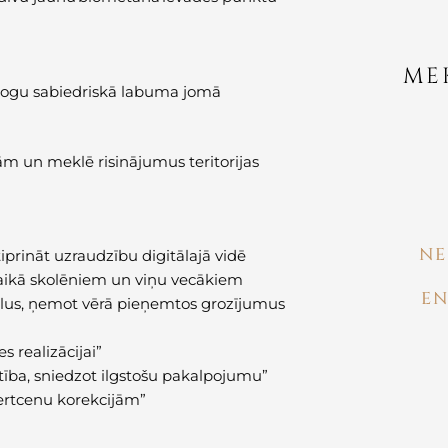
ME
 slogu sabiedriskā labuma jomā
m un meklē risinājumus teritorijas
NE
prināt uzraudzību digitālajā vidē
laikā skolēniem un viņu vecākiem
EN
ālus, ņemot vērā pieņemtos grozījumus
 realizācijai”
rtība, sniedzot ilgstošu pakalpojumu”
ertcenu korekcijām”