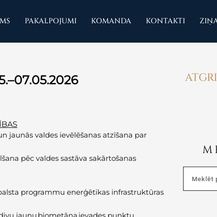
UMS
PAKALPOJUMI
KOMANDA
KONTAKTI
ZIŅ
ATGRI
5.–07.05.2026
ĪBAS
n jaunās valdes ievēlēšanas atzīšana par
M
lšana pēc valdes sastāva sakārtošanas
Search
tbalsta programmu enerģētikas infrastruktūras
 divu jaunu biometāna ievades punktu