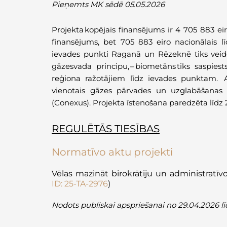
Pieņemts MK sēdē 05.05.2026
Projekta kopējais finansējums ir 4 705 883 e
finansējums, bet 705 883 eiro nacionālais l
ievades punkti Raganā un Rēzeknē tiks veidot
gāzesvada principu, –
biometāns
tiks saspies
reģiona ražotājiem līdz ievades punktam.
vienotais gāzes pārvades un uzglabāšanas 
(
Conexus
).
Projekta īstenošana paredzēta līdz
REGULĒTĀS TIESĪBAS
Normatīvo aktu projekti
Vēlas mazināt birokrātiju un administratī
ID: 25-TA-2976
)
Nodots publiskai apspriešanai no 29.04.2026 lī