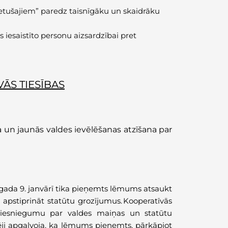
etušajiem” paredz taisnīgāku un skaidrāku
 iesaistīto personu aizsardzībai pret
ĀS TIESĪBAS
 un jaunās valdes ievēlēšanas atzīšana par
 gada 9. janvārī tika pieņemts lēmums atsaukt
ī apstiprināt statūtu grozījumus. Kooperatīvās
za iesniegumu par valdes maiņas un statūtu
zēji apgalvoja, ka lēmums pieņemts, pārkāpjot