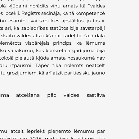
olā kļūdaini norādīts viņu amats kā “valdes
es locekļi. Reģistrs secināja, ka tā kompetencē
ību esamību vai sapulces apstākļus, jo tas ir
arī, ka sabiedrības statūtos bija savstarpēji
kaitu valdes atsaukšanai, tādēļ tie šajā daļā
piemērots vispārējais princips, ka lēmums
lsu vairākumu, kas konkrētajā gadījumā bija
 protokolā pieļautā kļūda amata nosaukumā nav
dru izpausmi. Tāpēc tika nolemts neatcelt
 grozījumiem, kā arī atzīt par tiesisku jauno
ma atcelšana pēc valdes sastāva
gumu atcelt iepriekš pieņemto lēmumu par
ģistrs jau 2025. gadā bija konstatējis, ka