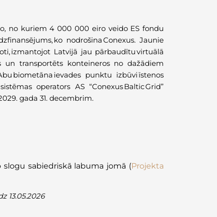
iro, no kuriem 4 000 000 eiro veido ES fondu
īdzfinansējums, ko nodrošina
Conexus
.
Jaunie
i, izmantojot Latvijā jau pārbaudītu virtuālā
ts un transportēts konteineros no dažādiem
Abu
biometāna
ievades punktu izbūvi īstenos
sistēmas operators AS “
Conexus
Baltic
Grid”
 2029. gada 31. decembrim.
vo slogu sabiedriskā labuma jomā
(
Projekta
dz 13.05.2026