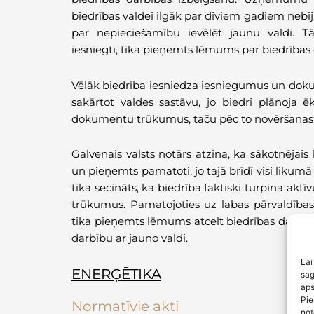
biedrības valdei ilgāk par diviem gadiem nebij
par nepieciešamību ievēlēt jaunu valdi. 
iesniegti, tika pieņemts lēmums par biedrības
Vēlāk biedrība iesniedza iesniegumus un doku
sakārtot valdes sastāvu, jo biedri plānoja ē
dokumentu trūkumus, taču pēc to novēršanas 20
Galvenais valsts notārs atzina, ka sākotnējais
un pieņemts pamatoti, jo tajā brīdī visi likumā 
tika secināts, ka biedrība faktiski turpina aktī
trūkumus. Pamatojoties uz labas pārvaldības
tika pieņemts lēmums atcelt biedrības darbība
darbību ar jauno valdi.
Lai
ENERĢĒTIKA
sag
aps
Pie
Normatīvie akti
not