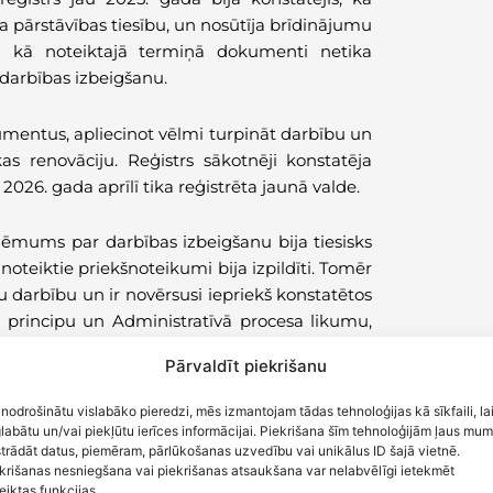
a pārstāvības tiesību, un nosūtīja brīdinājumu
Tā kā noteiktajā termiņā dokumenti netika
 darbības izbeigšanu.
mentus, apliecinot vēlmi turpināt darbību un
kas renovāciju. Reģistrs sākotnēji konstatēja
26. gada aprīlī tika reģistrēta jaunā valde.
 lēmums par darbības izbeigšanu bija tiesisks
noteiktie priekšnoteikumi bija izpildīti. Tomēr
vu darbību un ir novērsusi iepriekš konstatētos
 principu un Administratīvā procesa likumu,
s izbeigšanu. Rezultātā biedrība var turpināt
Pārvaldīt piekrišanu
 nodrošinātu vislabāko pieredzi, mēs izmantojam tādas tehnoloģijas kā sīkfaili, la
labātu un/vai piekļūtu ierīces informācijai. Piekrišana šīm tehnoloģijām ļaus mu
trādāt datus, piemēram, pārlūkošanas uzvedību vai unikālus ID šajā vietnē.
krišanas nesniegšana vai piekrišanas atsaukšana var nelabvēlīgi ietekmēt
eiktas funkcijas.