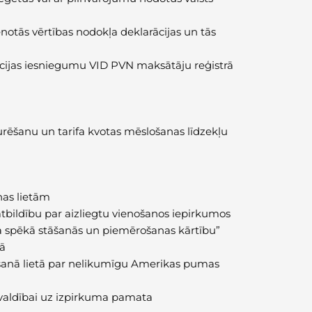
notās vērtības nodokļa deklarācijas un tās
rācijas iesniegumu VID PVN maksātāju reģistrā
rēšanu un tarifa kvotas mēslošanas līdzekļu
ņas lietām
tbildību par aizliegtu vienošanos iepirkumos
a spēkā stāšanās un piemērošanas kārtību”
rā
ēšanā lietā par nelikumīgu Amerikas pumas
valdībai uz izpirkuma pamata