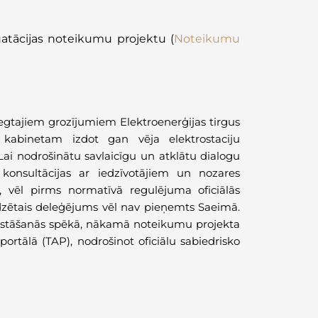
uatācijas noteikumu projektu (
Noteikumu
iegtajiem grozījumiem Elektroenerģijas tirgus
kabinetam izdot gan vēja elektrostaciju
ai nodrošinātu savlaicīgu un atklātu dialogu
konsultācijas ar iedzīvotājiem un nozares
, vēl pirms normatīvā regulējuma oficiālās
edzētais deleģējums vēl nav pieņemts Saeimā.
u stāšanās spēkā, nākamā noteikumu projekta
ortālā (TAP), nodrošinot oficiālu sabiedrisko