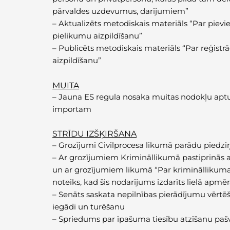
pārvaldes uzdevumus, darījumiem”
–
Aktualizēts metodiskais materiāls “Par pievie
pielikumu aizpildīšanu”
–
Publicēts metodiskais materiāls “Par reģist
aizpildīšanu”
MUITA
–
Jauna ES regula nosaka muitas nodokļu aptu
importam
STRĪDU IZŠĶIRŠANA
–
Grozījumi Civilprocesa likumā parādu piedzi
–
Ar grozījumiem Krimināllikumā pastiprinās a
un ar grozījumiem likumā “Par krimināllikum
noteiks, kad šis nodarījums izdarīts lielā apmē
–
Senāts saskata nepilnības pierādījumu vērt
iegādi un turēšanu
–
Spriedums par īpašuma tiesību atzīšanu paš