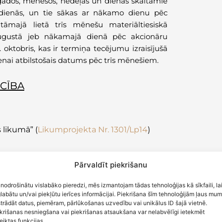
 gados, mēnešos, nedēļās un dienās skaitāmie
s dienās, un tie sākas ar nākamo dienu pēc
tāmajā lietā trīs mēnešu materiāltiesiskā
 augustā jeb nākamajā dienā pēc akcionāru
 oktobris, kas ir termiņa tecējumu izraisījušā
ienai atbilstošais datums pēc trīs mēnešiem.
CĪBA
 likumā” (
Likumprojekta Nr. 1301/Lp14
)
Pārvaldīt piekrišanu
utu uzsākt būvdarbus vienā posmā, kamēr vēl
 nodrošinātu vislabāko pieredzi, mēs izmantojam tādas tehnoloģijas kā sīkfaili, la
pašnieka piekrišana nav nepieciešama, ja
labātu un/vai piekļūtu ierīces informācijai. Piekrišana šīm tehnoloģijām ļaus mu
mos un būvniecības iecere paredz būvdarbus
trādāt datus, piemēram, pārlūkošanas uzvedību vai unikālus ID šajā vietnē.
krišanas nesniegšana vai piekrišanas atsaukšana var nelabvēlīgi ietekmēt
l šie būvdarbi neskar citas kopīpašumā esošās
eiktas funkcijas.