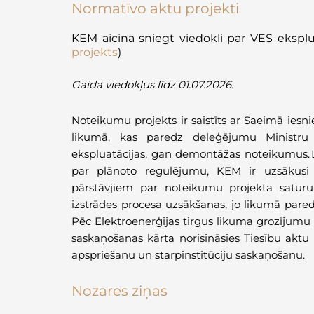
Normatīvo aktu projekti
KEM aicina sniegt viedokli par VES ekspl
projekts
)
Gaida viedokļus līdz 01.07.2026.
Noteikumu projekts ir saistīts ar Saeimā iesn
likumā, kas paredz deleģējumu Ministru 
ekspluatācijas, gan demontāžas noteikumus. L
par plānoto regulējumu, KEM ir uzsākusi 
pārstāvjiem par noteikumu projekta saturu
izstrādes procesa uzsākšanas, jo likumā par
Pēc Elektroenerģijas tirgus likuma grozījum
saskaņošanas kārta norisināsies Tiesību aktu p
apspriešanu un starpinstitūciju saskaņošanu.
Nozares ziņas