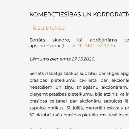
KOMERCTIESĪBAS UN KORPORATĪV
Tiesu prakse
Senāts skaidro, kā aprēķināms t
apstrīdēšanai
(
Lietas Nr. SKC-73/2026
)
Lēmums pieņemts 27.05.2026.
Senāts izskatīja blakus sūdzību par Rīgas ap
prasības pieteikumu civillietā par akci
neesošiem un ziņu sniegšanu akcionāram. E
pieņemt prasības pieteikumu, bija atzinis, ka
prasības celšanai par akcionāru sapulces
sapulce notikusi 31. jūlijā, materiāltiesiskais
30.oktobrī, taču prasības pieteikums tiesā iesni