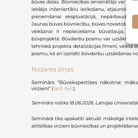
būves daļas. Būvniecības ierosinātājs var pras
iekšējo inženiertīklu ierīkošanu, atjaunoša
pieņemšanai ekspluatācijā, nepārbaudot pr
Jaunas būves būvniecību, būves novietošanu v
veikšanai ir nepieciešama būvatļauja, š
būvprojektā. Būvdarbu posmu var uzsākt, ja a
tehniskā projekta detalizācijas līmenī, veikta a
posmu, kā arī izpildīti būvdarbu uzsākšanas no
Nozares ziņas
Seminārs “Būvekspertīzes nākotne: mākslīg
virzieni” (
lasīt šeit
)
Seminārs notiks 18.06.2026. Latvijas Universit
Seminārā tiks apskatīti aktuāli mākslīgā intel
attīstības virzieni būvniecības un projektēšana