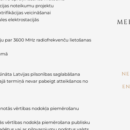
ācijas noteikumu projektu
trifikācijas veicināšanai
les elektrostacijās
ME
iju par 3600 MHz radiofrekvenču lietošanas
kumā
NE
ināta Latvijas pilsonības saglabāšana
ajā termiņā nevar pabeigt atteikšanos no
EN
ienotās vērtības nodokļa piemērošanu
tās vērtības nodokļa piemērošana publisku
eģētus vai ar pilnvarojumu nodotus valsts