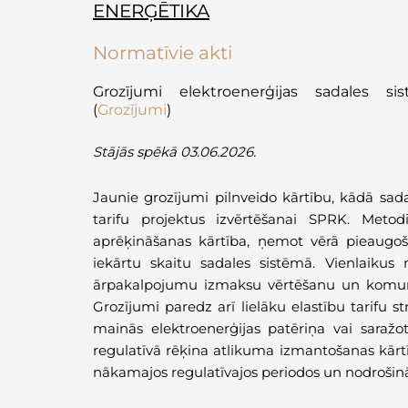
ENERĢĒTIKA
Normatīvie akti
Grozījumi elektroenerģijas sadales s
(
Grozījumi
)
Stājās spēkā 03.06.2026.
Jaunie grozījumi pilnveido kārtību, kādā sad
tarifu projektus izvērtēšanai SPRK. Metodi
aprēķināšanas kārtība, ņemot vērā pieaugoš
iekārtu skaitu sadales sistēmā. Vienlaiku
ārpakalpojumu izmaksu vērtēšanu un komunik
Grozījumi paredz arī lielāku elastību tarifu s
mainās elektroenerģijas patēriņa vai saražo
regulatīvā rēķina atlikuma izmantošanas kārtīb
nākamajos regulatīvajos periodos un nodrošināt