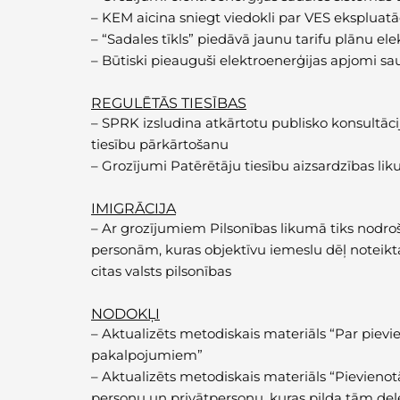
–
KEM aicina sniegt viedokli par VES ekspluat
–
“Sadales tīkls” piedāvā jaunu tarifu plānu elek
–
Būtiski pieauguši elektroenerģijas apjomi sau
REGULĒTĀS TIESĪBAS
–
SPRK izsludina atkārtotu publisko konsultāc
tiesību pārkārtošanu
–
Grozījumi Patērētāju tiesību aizsardzības li
IMIGRĀCIJA
–
Ar grozījumiem Pilsonības likumā tiks nodroš
personām, kuras objektīvu iemeslu dēļ noteikt
citas valsts pilsonības
NODOKĻI
–
Aktualizēts metodiskais materiāls “Par piev
pakalpojumiem”
–
Aktualizēts metodiskais materiāls “Pievieno
personu un privātpersonu, kuras pilda tām del