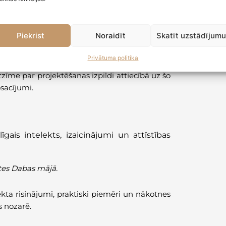
īt būves ekspluatācijai nepieciešamo ārējo un
nu vai pārbūvi paredzēt kā nosacījumus būves
ojektēšanas nosacījumu izpildes ietvaros.
Piekrist
Noraidīt
Skatīt uzstādījum
ai pārbūvi var veikt pa posmiem, ja būvdarbu
os būvdarbu posmus nosakot un pamatojot
Privātuma politika
ttiecīgajam posmam ir izstrādāts būvprojekts
tzīme par projektēšanas izpildi attiecībā uz šo
sacījumi.
ais intelekts, izaicinājumi un attīstības
ātes Dabas mājā.
ekta risinājumi, praktiski piemēri un nākotnes
s nozarē.