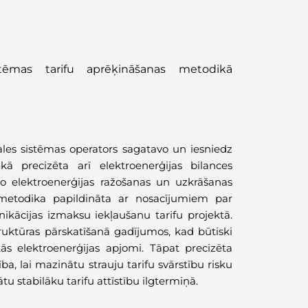
istēmas tarifu aprēķināšanas metodikā
ales sistēmas operators sagatavo un iesniedz
kā precizēta arī elektroenerģijas bilances
o elektroenerģijas ražošanas un uzkrāšanas
s metodika papildināta ar nosacījumiem par
ācijas izmaksu iekļaušanu tarifu projektā.
truktūras pārskatīšanā gadījumos, kad būtiski
tās elektroenerģijas apjomi. Tāpat precizēta
a, lai mazinātu strauju tarifu svārstību risku
u stabilāku tarifu attīstību ilgtermiņā.