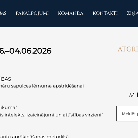
UMS
PAKALPOJUMI
KOMANDA
KONTAKTI
ZIŅ
ATGRI
6.–04.06.2026
ĪBAS
onāru sapulces lēmuma apstrīdēšanai
M
 likumā”
Search
intelekts, izaicinājumi un attīstības virzieni”
 tarifu aprēķināšanas metodikā