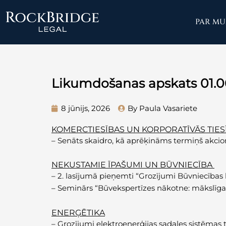
Skip
to
PAR M
content
Likumdošanas apskats 01.0
8 jūnijs, 2026
By Paula Vasariete
KOMERCTIESĪBAS UN KORPORATĪVĀS TIES
–
Senāts skaidro, kā aprēķināms termiņš akci
NEKUSTAMIE ĪPAŠUMI UN BŪVNIECĪBA
–
2. lasījumā pieņemti “Grozījumi Būvniecības
–
Seminārs “Būvekspertīzes nākotne: mākslīgais 
ENERĢĒTIKA
–
Grozījumi elektroenerģijas sadales sistēmas