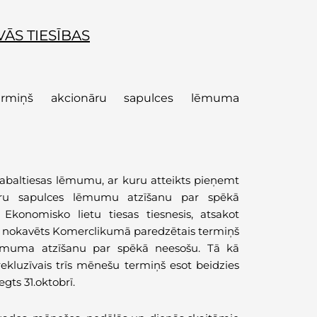
ĀS TIESĪBAS
ermiņš akcionāru sapulces lēmuma
gabaltiesas lēmumu, ar kuru atteikts pieņemt
onāru sapulces lēmumu atzīšanu par spēkā
konomisko lietu tiesas tiesnesis, atsakot
 ir nokavēts Komerclikumā paredzētais termiņš
 lēmuma atzīšanu par spēkā neesošu. Tā kā
 prekluzīvais trīs mēnešu termiņš esot beidzies
egts 31.oktobrī.