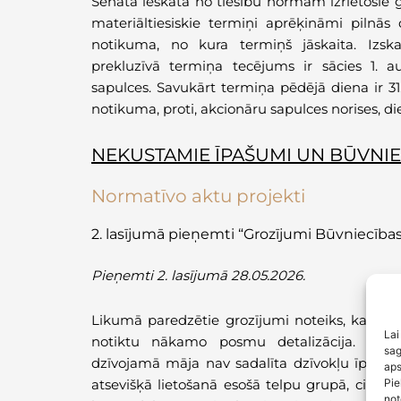
Senāta ieskatā no tiesību normām izrietošie
materiāltiesiskie termiņi aprēķināmi pilnā
notikuma, no kura termiņš jāskaita. Izska
prekluzīvā termiņa tecējums ir sācies 1.
sapulces. Savukārt termiņa pēdējā diena ir 31.
notikuma, proti, akcionāru sapulces norises, d
NEKUSTAMIE ĪPAŠUMI UN BŪVNIE
Normatīvo aktu projekti
2. lasījumā pieņemti “
Grozījumi Būvniecības
Pieņemti 2. lasījumā 28.05.2026.
Likumā paredzētie grozījumi noteiks, ka ļa
Lai
notiktu nākamo posmu detalizācija. kopī
sag
dzīvojamā māja nav sadalīta dzīvokļu īpašu
aps
Pie
atsevišķā lietošanā esošā telpu grupā, ciktā
not