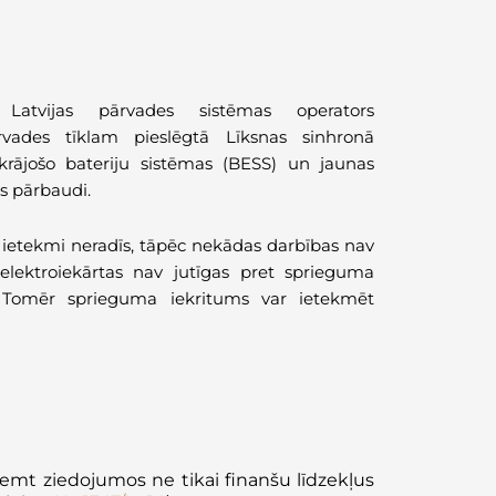
, Latvijas pārvades sistēmas operators
rvades tīklam pieslēgtā Līksnas sinhronā
krājošo bateriju sistēmas (BESS) un jaunas
s pārbaudi.
 ietekmi neradīs, tāpēc nekādas darbības nav
o elektroiekārtas nav jutīgas pret sprieguma
 Tomēr sprieguma iekritums var ietekmēt
emt ziedojumos ne tikai finanšu līdzekļus