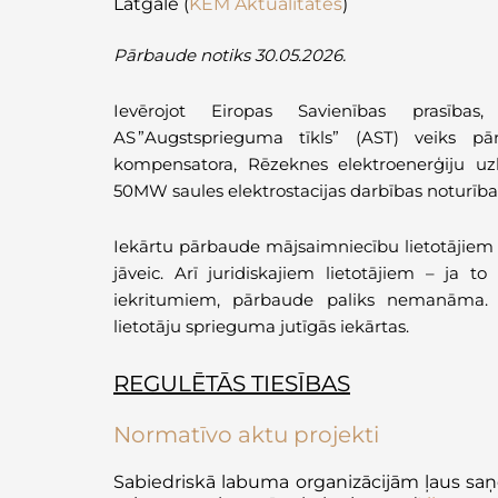
Latgalē
(
KEM Aktualitātes
)
Pārbaude notiks 30.05.2026.
Ievērojot Eiropas Savienības prasības
AS ”Augstsprieguma tīkls” (AST) veiks pā
kompensatora, Rēzeknes elektroenerģiju uz
50MW saules elektrostacijas darbības noturība
Iekārtu pārbaude mājsaimniecību lietotājiem
jāveic. Arī juridiskajiem lietotājiem – ja t
iekritumiem, pārbaude paliks nemanāma.
lietotāju sprieguma jutīgās iekārtas.
REGULĒTĀS TIESĪBAS
Normatīvo aktu projekti
Sabiedriskā labuma organizācijām ļaus saņ