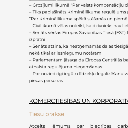
–
Grozījumi likumā “Par valsts kompensāciju c
–
Tiks paplašināts Krimināllikuma regulējums 
“Par Krimināllikuma spēkā stāšanās un piemē
–
Civillikumā vēlas noteikt, ka dzīvnieks nav lie
–
Senāts vēršas Eiropas Savienības Tiesā
(EST) 
izpratni
–
Senāts atzina, ka neatņemamās daļas tiesīgā g
nekā tikai ar iesniegumu notāram
–
Parlamentam jāsagaida Eiropas Centrālās ba
atbalsta regulējuma pieņemšanas
–
Par noziedzīgi iegūtu līdzekļu legalizēšanu 
piecas personas
KOMERCTIESĪBAS UN KORPORATĪV
Tiesu prakse
Atcelts lēmums par biedrības darb