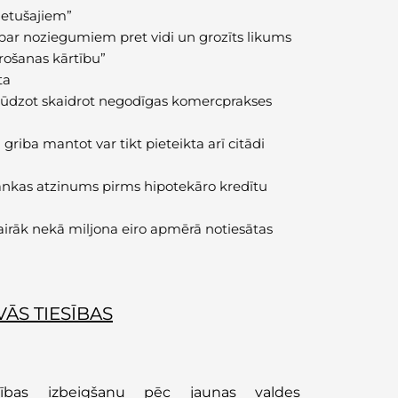
ietušajiem”
par noziegumiem pret vidi un grozīts likums
rošanas kārtību”
ta
lūdzot
skaidrot negodīgas
komercprakses
riba mantot var tikt pieteikta arī citādi
nkas atzinums pirms hipotekāro kredītu
vairāk nekā miljona eiro apmērā notiesātas
ĀS TIESĪBAS
ības izbeigšanu pēc jaunas valdes