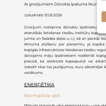
Ar grozījumiem Dzīvokļa īpašuma likumā
(
I
Izsludināts 15.05.2026.
Grozījumi nostiprina dzīvokļu īpašnieku ties
atsevišķās lietošanas tiesību institūtu kopīpaš
jumta un fasādes daļas u. c.), kā arī paredz ie
lēmuma atzīšanu par pieņemtu, ja kopība 
kopīgās infrastruktūras lietošanas tiesību re
dzīvojamo māju īpašniekiem nodibināt kopīgās
precizē, ka atkārtotā kopsapulcē vai atkār
izskatīt tikai tos jautājumus, kuru sākotnēj
vairākums.
ENERĢĒTIKA
Normatīvie akti
Plānots stiprināt vēja elektrostaciju uzrau