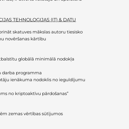
IJAS TEHNOLOĢIJAS (IT) & DATU
prināt skatuves mākslas autoru tiesisko
mu novēršanas kārtību
tbalstītu globālā minimālā nodokļa
ada darba programma
votāju ienākuma nodoklis no ieguldījumu
ums no kriptoaktīvu pārdošanas”
recēm zemas vērtības sūtījumos