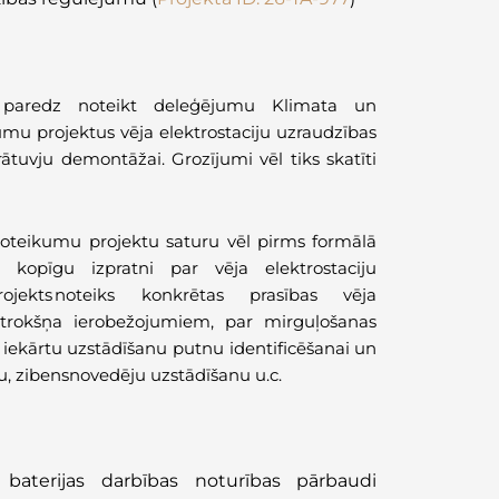
mā paredz noteikt deleģējumu Klimata un
umu projektus vēja elektrostaciju uzraudzības
ātuvju demontāžai. Grozījumi vēl tiks skatīti
 noteikumu projektu saturu vēl pirms formālā
 kopīgu izpratni par vēja elektrostaciju
ojekts noteiks konkrētas prasības vēja
 trokšņa ierobežojumiem, par mirguļošanas
iekārtu uzstādīšanu putnu identificēšanai un
nu, zibensnovedēju uzstādīšanu u.c.
aterijas darbības noturības pārbaudi