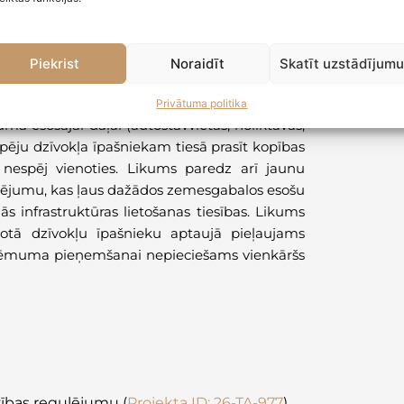
zsludinātā redakcija
)
Piekrist
Noraidīt
Skatīt uzstādījum
ības līdzdarboties mājas pārvaldīšanā, ievieš
Privātuma politika
umā esošajai daļai (autostāvvietas, noliktavas,
spēju dzīvokļa īpašniekam tiesā prasīt kopības
nespēj vienoties. Likums paredz arī jaunu
gulējumu, kas ļaus dažādos zemesgabalos esošu
 infrastruktūras lietošanas tiesības. Likums
totā dzīvokļu īpašnieku aptaujā pieļaujams
ai lēmuma pieņemšanai nepieciešams vienkāršs
dzības regulējumu
(
Projekta ID: 26-TA-977
)