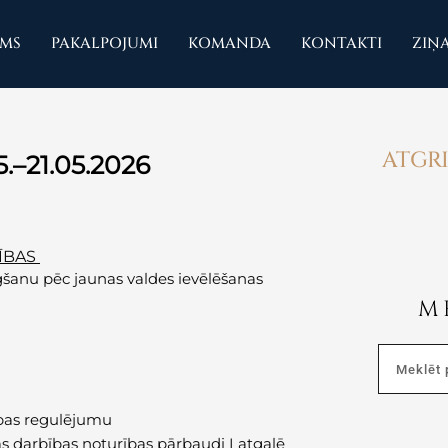
UMS
PAKALPOJUMI
KOMANDA
KONTAKTI
ZIŅ
ATGRI
.–21.05.2026
ĪBAS
gšanu pēc jaunas valdes ievēlēšanas
M
Search
zības regulējumu
s darbības noturības pārbaudi Latgalē