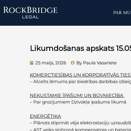
Skip
to
PAR M
content
Likumdošanas apskats 15.05
25 maijs, 2026
By Paula Vasariete
KOMERCTIESĪBAS UN KORPORATĪVĀS TIES
–
Atcelts lēmums par biedrības darbības izbei
NEKUSTAMIE ĪPAŠUMI UN BŪVNIECĪBA
–
Pa
r grozījumiem Dzīvokļa īpašuma likumā
ENERĢĒTIKA
–
Plānots stiprināt vēja elektrostaciju uzraud
–
AST veiks sinhronā kompensatora un baterija