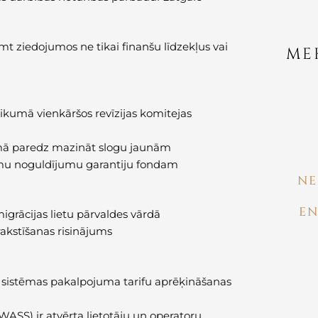
t ziedojumos ne tikai finanšu līdzekļus vai
ME
ikumā vienkāršos revīzijas komitejas
mā paredz mazināt slogu jaunām
umu noguldījumu garantiju fondam
NE
EN
migrācijas lietu pārvaldes vārdā
rakstīšanas risinājums
sistēmas pakalpojuma tarifu aprēķināšanas
ASS) ir atvērta lietotāju un operatoru