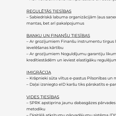
REGULĒTĀS TIESĪBAS
–
Sabiedriskā labuma organizācijām ļaus saņem
mantas, bet arī pakalpojumus
BANKU UN FINANŠU TIESĪBAS
–
Ar grozījumiem Finanšu instrumentu tirgus l
ievelēšanas kārtību
–
Ar grozījumiem Noguldījumu garantiju liku
kredītiestādēm un ieviest elastīgāku regulēj
IMIGRĀCIJA
–
Krāpnieki sūta viltus e-pastus Pilsonības un 
–
Daļai izsniegto eID karšu tiks pārskatīts e-pa
VIDES TIESĪBAS
–
SPRK apstiprina jaunu dabasgāzes pārvades 
metodiku
–
Digitālā atkritumu pārvadājumu sistēma (DIW