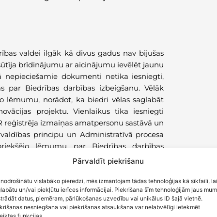
ības valdei ilgāk kā divus gadus nav bijušas
osūtīja brīdinājumu ar aicinājumu ievēlēt jaunu
ā nepieciešamie dokumenti netika iesniegti,
 par Biedrības darbības izbeigšanu. Vēlāk
šo lēmumu, norādot, ka biedri vēlas saglabāt
vācijas projektu. Vienlaikus tika iesniegti
R reģistrēja izmaiņas amatpersonu sastāvā un
rvaldības principu un Administratīvā procesa
priekšējo lēmumu par Biedrības darbības
Pārvaldīt piekrišanu
CĪBA
 nodrošinātu vislabāko pieredzi, mēs izmantojam tādas tehnoloģijas kā sīkfaili, la
labātu un/vai piekļūtu ierīces informācijai. Piekrišana šīm tehnoloģijām ļaus mu
trādāt datus, piemēram, pārlūkošanas uzvedību vai unikālus ID šajā vietnē.
krišanas nesniegšana vai piekrišanas atsaukšana var nelabvēlīgi ietekmēt
eiktas funkcijas.