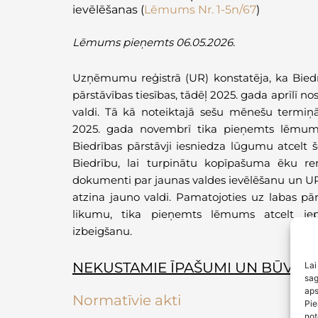
ievēlēšanas
(
L
ēmums Nr. 1-5n/67
)
Lēmums
pieņemts
06.05.2026.
Uzņēmumu reģistrā (UR) konstatēja, ka Biedr
pārstāvības tiesības, tādēļ 2025. gada aprīlī n
valdi. Tā kā noteiktajā sešu mēnešu termiņ
2025. gada novembrī tika pieņemts lēmums
Biedrības pārstāvji iesniedza lūgumu atcelt 
Biedrību, lai turpinātu kopīpašuma ēku reno
dokumenti par jaunas valdes ievēlēšanu un U
atzina jauno valdi. Pamatojoties uz labas pā
likumu, tika pieņemts lēmums atcelt ie
izbeigšanu.
NEKUSTAMIE ĪPAŠUMI UN BŪVNIE
Lai
sag
aps
Normatīvie akti
Pie
not