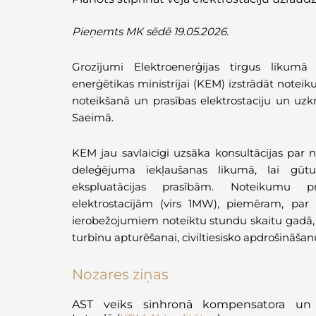
Pieņemts
MK
sēdē
19.05.2026.
Grozījumi Elektroenerģijas tirgus liku
enerģētikas ministrijai (KEM) izstrādāt noteik
noteikšanā un prasības elektrostaciju un uzkr
Saeimā.
KEM jau savlaicīgi uzsāka konsultācijas par
deleģējuma iekļaušanas likumā, lai gūtu
ekspluatācijas prasībām. Noteikumu pr
elektrostacijām (virs 1MW), piemēram, par
ierobežojumiem noteiktu stundu skaitu gadā, 
turbīnu apturēšanai, civiltiesisko apdrošināša
Nozares ziņas
AST veiks sinhronā
kompensatora
un b