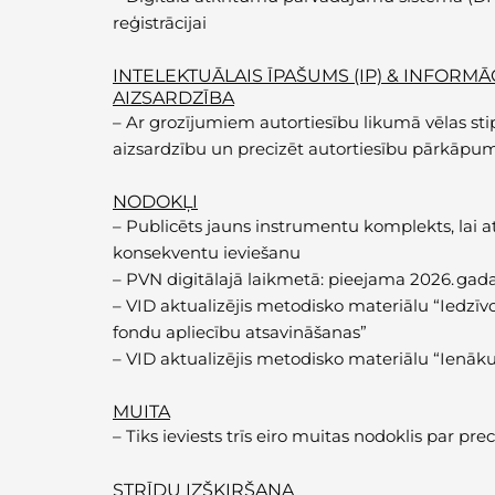
reģistrācijai
INTELEKTUĀLAIS ĪPAŠUMS (IP) & INFORMĀC
AIZSARDZĪBA
–
Ar grozījumiem autortiesību likumā vēlas sti
aizsardzību un precizēt autortiesību pārkāpu
NODOKĻI
–
Publicēts jauns instrumentu komplekts, lai a
konsekventu ieviešanu
–
PVN digitālajā laikmetā: pieejama 2026. g
–
VID aktualizējis metodisko materiālu “Iedzī
fondu apliecību atsavināšanas”
–
VID aktualizējis metodisko materiālu “Ienāk
MUITA
–
Tiks ieviests trīs eiro muitas nodoklis par p
STRĪDU IZŠĶIRŠANA