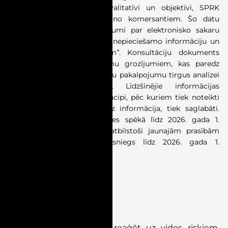
Lai šīs funkcijas veiktu kvalitatīvi un objektīvi, SPRK
tostarp nepieciešami dati no komersantiem. Šo datu
iesniegšanu nosaka “Noteikumi par elektronisko sakaru
pakalpojumu tirgus analīzei nepieciešamo informāciju un
tās iesniegšanas termiņiem”. Konsultāciju dokuments
izstrādāts par šo noteikumu grozījumiem, kas paredz
pilnveidot elektronisko sakaru pakalpojumu tirgus analīzei
nepieciešamo informāciju. Līdzšinējie informācijas
iesniegšanas termiņi un principi, pēc kuriem tiek noteikti
komersanti, kuriem jāsniedz informācija, tiek saglabāti.
Plānots, ka grozījumi stāsies spēkā līdz 2026. gada 1.
oktobrim, un pirmo reizi atbilstoši jaunajām prasībām
komersanti informāciju iesniegs līdz 2026. gada 1.
novembrim.
VIDES TIESĪBAS
Nozares ziņas
S
tiprina spēju operatīvi reaģēt uz vides riskiem,