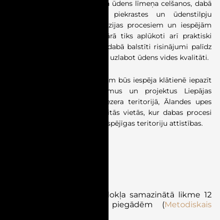
saistību ar ūdens kvalitāti un ūdens līmeņa celšanos, dabā
balstītu risinājumu lomu piekrastes un ūdenstilpju
aizsardzībā, jūras krastu erozijas procesiem un iespējām
mazināt to ietekmi. Seminārā tiks aplūkoti arī praktiski
piemēri, kas demonstrē, kā dabā balstīti risinājumi palīdz
stiprināt klimata noturību un uzlabot ūdens vides kvalitāti.
24. jūlijā Kurzemē dalībniekiem būs iespēja klātienē iepazīt
vairākus īstenotus risinājumus un projektus Liepājas
apkārtnē, tostarp Liepājas ezera teritorijā, Ālandes upes
pastaigu takā Grobiņā un citās vietās, kur dabas procesi
tiek izmantoti kā daļa no ilgtspējīgas teritoriju attīstības.
NODOKĻI
Nozares ziņas
Pievienotās
vērtības
nodokļa
samazinātā
likme
12
%
pārtikas
produktu
piegādēm
(
Metodiskais
materiāls
)