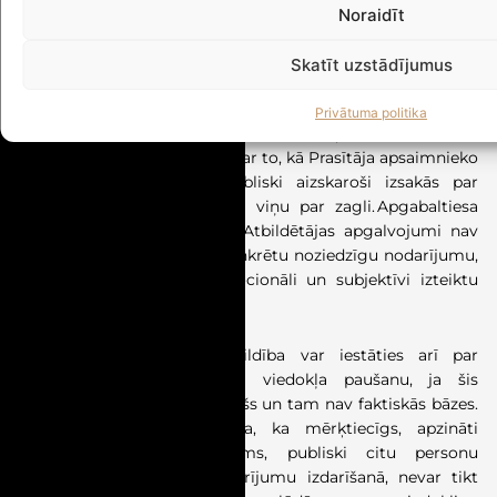
samērīgumu
(
Lieta
SKC-136/2026
)
Noraidīt
Spriedums pieņemts 25.06.2026.
Skatīt uzstādījumus
Prasītāja ir dzīvojamās mājas namu pārvaldniece, kas
Privātuma politika
cēlusi prasību tiesā pret vienu no dzīvokļa īpašniecēm, kas
jau ilgstoši ir neapmierināta ar to, kā Prasītāja apsaimnieko
dzīvojamo māju, tādēļ publiski aizskaroši izsakās par
Prasītāju, piemēram, saucot viņu par zagli. Apgabaltiesa
prasību noraidīja, sakot, ka Atbildētājas apgalvojumi nav
saistīti ar norādi uz kādu konkrētu noziedzīgu nodarījumu,
bet gan atzīstami par emocionāli un subjektīvi izteiktu
viedokli.
Senāts atgādināja, ka atbildība var iestāties arī par
nepamatota un aizskaroša viedokļa paušanu, ja šis
viedoklis ir rupjš un aizskarošs un tam nav faktiskās bāzes.
Šajā sakarā Senāts norāda, ka mērķtiecīgs, apzināti
organizētu darbību kopums, publiski citu personu
apvainojot noziedzīgu nodarījumu izdarīšanā, nevar tikt