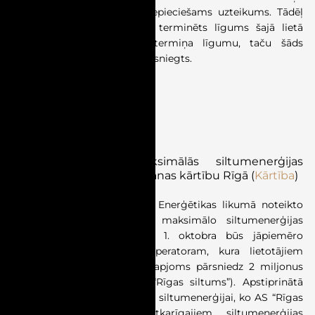
notecējumu un tam nav nepieciešams uzteikums. Tādēļ
tiesai bija jāpamato, kādēļ terminēts līgums šajā lietā
faktiski pārvērsts par beztermiņa līgumu, taču šāds
pamatojums spriedumā nav sniegts.
ENERĢĒTIKA
Normatīvie akti
SPRK apstiprina maksimālās siltumenerģijas
iepirkuma cenas noteikšanas kārtību Rīgā
(
Kārtība
)
Kārtība izstrādāta, īstenojot Enerģētikas likumā noteikto
deleģējumu SPRK noteikt maksimālo siltumenerģijas
cenu, kas no 2026. gada 1. oktobra būs jāpiemēro
siltumapgādes sistēmas operatoram, kura lietotājiem
piegādātās siltumenerģijas apjoms pārsniedz 2 miljonus
megavatstundu gadā (AS “Rīgas siltums”). Apstiprinātā
kārtība paredz cenu griestus siltumenerģijai, ko AS “Rīgas
siltums” iepērk no neatkarīgajiem siltumenerģijas