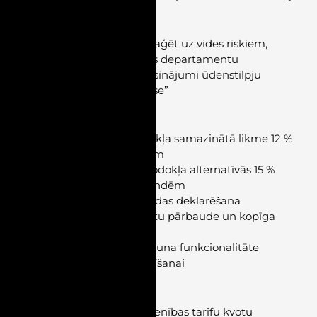
VIDES TIESĪBAS
–
Stiprina spēju operatīvi reaģēt uz vides riskiem,
izveidojot Risku pārvaldības departamentu
–
Seminārs “Dabā balstīti risinājumi ūdenstilpju
aizsardzībā: teorija un prakse”
NODOKĻI
–
Pievienotās vērtības nodokļa samazinātā likme 12 %
pārtikas produktu piegādēm
–
Uzņēmumu ienākuma nodokļa alternatīvās 15 %
likmes piemērošana dividendēm
–
Ienākuma no dzeramnaudas deklarēšana
–
Nodokļu kopīgā starpvalstu pārbaude un kopīga
uzraudzība
– “
Mans VID” lietotnē būs jauna funkcionalitāte
attaisnoto izdevumu norādīšanai
MUITA
–
Grozījumi autonomo Savienības tarifu kvotu