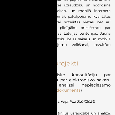
sakaru pakalpojumu kvalitātes uzraudzību un nodrošina
mūsdienīgu pieeju balss sakaru un mobilā interneta
kvalitātes novērtēšanai. Turpmāk pakalpojumu kvalitātes
mērījumi tiks veikti ne tikai noteiktās vietās, bet arī
kustībā, tādējādi iegūstot pilnīgāku priekšstatu par
pakalpojumu kvalitāti dažādās Latvijas teritorijās. Jaunā
metodika paredz vienotu kārtību balss sakaru un mobilā
interneta kvalitātes mērījumu veikšanai, rezultātu
novērtēšanai un publicēšanai.
Normatīvo aktu projekti
SPRK izsludina publisko konsultāciju par
grozījumiem noteikumos par elektronisko sakaru
pakalpojumu tirgus analīzei nepieciešamo
informāciju (
Konsultāciju dokuments
)
Viedokli un priekšlikumus var sniegt līdz 31.07.2026.
Viena no SPRK funkcijām ir tirgus uzraudzība un analīze.