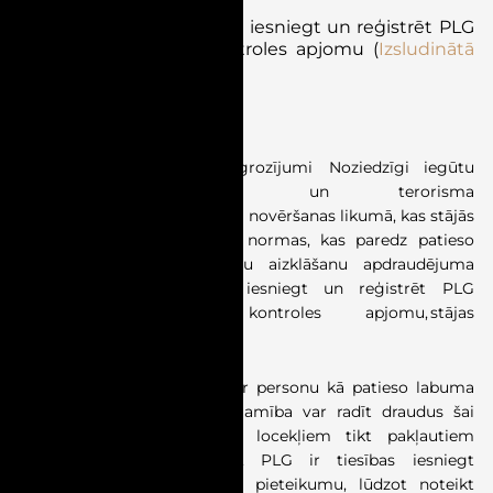
Stājies spēkā pienākums
iesniegt un reģistrēt PLG
valstspiederības un kontroles apjomu
(
Izsludinātā
redakcija
)
Stājās spēkā 01.07.2026.
03.12.2025. tika pieņemti grozījumi
Noziedzīgi iegūtu
līdzekļu legalizācijas un terorisma
un proliferācijas finansēšanas novēršanas likumā, kas stājās
spēkā 01.04.2026. Savukārt, normas, kas paredz patieso
labuma guvēju (PLG) datu aizklāšanu apdraudējuma
gadījumā un pienākumu iesniegt un reģistrēt PLG
valstspiederības un kontroles apjomu, stājas
spēkā 2026. gada 1. jūlijā.
Pirmkārt, ja informācijas par personu kā patieso labuma
guvēju (PLG) publiska pieejamība var radīt draudus šai
personai vai tās ģimenes locekļiem tikt pakļautiem
noziedzīgam nodarījumam, PLG ir tiesības iesniegt
Uzņēmumu reģistram (UR) pieteikumu, lūdzot noteikt