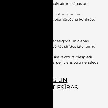
piemērošanā attiecībā uz lauksaimniecības un
rūpniecības produktiem
–
Par tarifu kvotām tērauda izstrādājumiem
–
Muitas nodokļa 0% likmes piemērošana konkrētu
preču importam
STRĪDU IZŠĶIRŠANA
–
Lietā par namu pārvaldnieces goda un cieņas
aizskaršanu Senāts liek pārvērtēt strīdus izteikumu
samērīgumu
–
Kriminālsoda un medicīniska rakstura piespiedu
līdzekļa piemērošana savstarpēji viens otru neizslēdz
KOMERCTIESĪBAS UN
KORPORATĪVĀS TIESĪBAS
Normatīvie akti