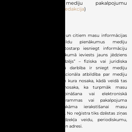
Jaunas prasības mediju pakalpojumu
sniedzējiem
(
Izsludinātā redakcija
)
Stājās spēkā 27.06.2026.
Grozījumi likumā “Par presi un citiem masu informācijas
līdzekļiem” nosaka
papildu pienākumus mediju
pakalpojumu sniedzējiem, tostarp iesniegt informāciju
Uzņēmumu reģistrā (UR). Likumā ieviests jauns jēdziens
“mediju pakalpojumu sniedzējs”
–
fiziska vai juridiska
persona, kuras profesionālā darbība ir sniegt mediju
pakalpojumu, kurai ir redakcionāla atbildība par mediju
pakalpojuma satura izvēli un kura nosaka, kādā veidā tas
tiek organizēts.
L
ikums nosaka, ka turpmāk masu
informācijas līdzekļa dibināšana vai elektroniskā
plašsaziņas līdzekļa programmas vai pakalpojuma
izveidošana ir obligāti piesakāma ierakstīšanai masu
informācijas līdzekļu reģistrā.
No reģistra tiks dzēstas ziņas
par
masu informācijas līdzekļa veid
u
, periodiskum
u
,
sākotnēj
o
metien
u
, apjom
u
un adres
i
.