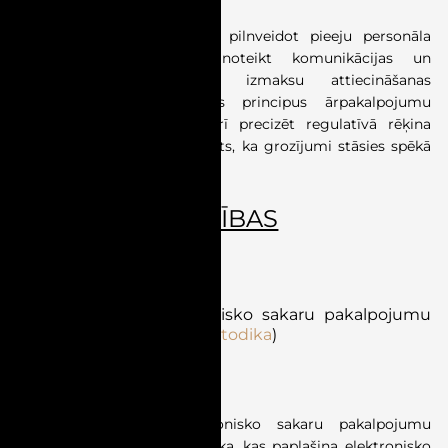
Grozījumu projekts paredz pilnveidot pieeju personāla
izmaksu prognozēšanai, noteikt komunikācijas un
sabiedrības informēšanas izmaksu attiecināšanas
principus, ieviest vienotus principus ārpakalpojumu
izmaksu izvērtēšanai, kā arī precizēt regulatīvā rēķina
izmantošanas kārtību. Plānots, ka grozījumi stāsies spēkā
2026. gada 1. augustā.
REGULĒTĀS TIESĪBAS
Normatīvie akti
SPRK pilnveido elektronisko sakaru pakalpojumu
kvalitātes uzraudzību
(
Metodika
)
Pieņemts 29.06.2026.
Apstiprināta jauna Elektronisko sakaru pakalpojumu
kvalitātes mērījumu metodika, kas paplašina elektronisko