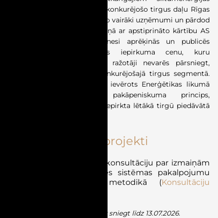
ražotājiem. Tie attieksies uz konkurējošo tirgus daļu Rīgas
labajā krastā, kur siltumu ražo vairāki uzņēmumi un pārdod
to AS “Rīgas siltums”. Saskaņā ar apstiprināto kārtību AS
“Rīgas siltums” katru mēnesi aprēķinās un publicēs
maksimālo siltumenerģijas iepirkuma cenu, kuru
neatkarīgie siltumenerģijas ražotāji nevarēs pārsniegt,
pārdodot siltumenerģiju konkurējošajā tirgus segmentā.
Vienlaikus arī turpmāk tiks ievērots Enerģētikas likumā
noteiktais ekonomiskā pakāpeniskuma princips,
nodrošinot, ka primāri tiek iepirkta lētākā tirgū piedāvātā
siltumenerģija.
Normatīvo aktu projekti
SPRK izsludina publisko konsultāciju par izmaiņām
elektroenerģijas pārvades sistēmas pakalpojumu
tarifu aprēķināšanas metodikā (
Konsultāciju
dokuments
)
Viedokli un priekšlikumus var sniegt līdz 13.07.2026.