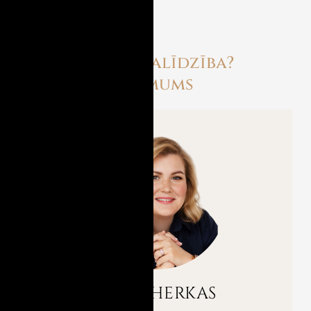
pamatots.
Nepieciešama palīdzība?
Sazinieties ar mums
VIKTORIJA CHERKAS