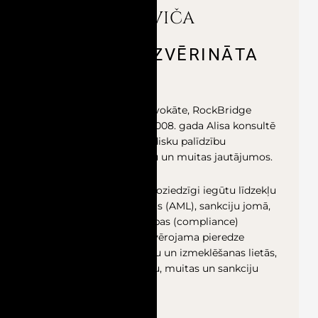
ALISA LEŠKOVIČA
PARTNERE, ZVĒRINĀTA
ADVOKĀTE
Alisa ir pieredzējusi advokāte, RockBridge
Legal partnere. Kopš 2008. gada Alisa konsultē
klientus un sniedz juridisku palīdzību
sarežģītākajos nodokļu un muitas jautājumos.
Alisa specializējās arī noziedzīgi iegūtu līdzekļu
legalizācijas novēršanas (AML), sankciju jomā,
kā arī darbības atbilstības (compliance)
jautājumos. Alisai ir ievērojama pieredze
korporatīvo noziegumu un izmeklēšanas lietās,
kas saistītas ar nodokļu, muitas un sankciju
jautājumiem.
(+371) 29340444