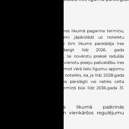
redakcija
)
Stājas spēkā 01.07.2026.
Grozījumi
Dzīvojamo telpu īres likumā pagarina
termiņu,
kurā beztermiņa īres līgumi jāpārslēdz uz noteiktu
termiņu
līdz 31.12.2028.
Līdz šim likums paredzēja īres
līgumu pārslēgšanu pabeigt līdz 2026. gada
beigām.
Grozījumi pieņemti, lai novērstu praksē radušās
neskaidrības un nodrošinātu vienotu pieeju pašvaldību īres
līgumu pārslēgšanai, īpaši ņemot vērā lielo līgumu apjomu
atsevišķās pašvaldībās.
Tāpat noteikts, ka, ja līdz 2028.gada
31. decembrim līgumi netiks pārslēgti vai netiks celta
prasība tiesā, to darbības termiņš būs līdz 2036.gada 31.
decembrim
.
Grozījumi Būvniecības likumā paātrinās
būvniecības procesus un vienkāršos regulējumu
(
Izsludinātā redakcija
)