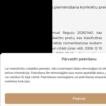
Muitas
nodokļa
0%
likmes
piemērošana
konkrētu
pre
(ES) 2026/1461
)
Stājās spēkā 30.06.2026.
Eiropas Savienība ir pieņēmusi Regulu 2026/1461, kas
nosaka, ka tās pielikumā uzskaitīto preču, kas klasificētas
ar Eiropas Savienības Kombinētās nomenklatūras kodiem
0306 11 90 – saldēti langusti un citādi jūras vēži, 0306 12 10
un 0306 12 90 – saldēti omāri, 0306 32 10 – dzīvi omāri un
1605 30 90 – omāri, sagatavoti vai konservēti, importam
Pārvaldīt piekrišanu
piemēro muitas nodokļa likmi 0 %.
Lai nodrošinātu vislabāko pieredzi, mēs izmantojam tādas tehnoloģijas kā sīkfa
ierīces informācijai. Piekrišana šīm tehnoloģijām ļaus mums apstrādāt datu
STRĪDU IZŠĶIRŠANA
vai unikālus ID šajā vietnē. Piekrišanas nesniegšana vai piekrišanas atsaukš
noteiktas funkcijas.
Tiesu prakse
Piekrist
Lietā par namu pārvaldnieces goda un cieņas
aizskaršanu Senāts liek pārvērtēt strīdus izteikumu