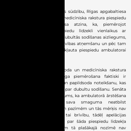
Izskatījusi aizstāvja apelācijas sūdzību, Rīgas apgabaltiesa
atcēla spriedumu daļā par medicīniska rakstura piespiedu
līdzekļa piemērošanu. Tiesa atzina, ka, piemērojot
medicīniska rakstura piespiedu līdzekli vienlaikus ar
kriminālsodu, tiek pārkāpts dubultās sodīšanas aizliegums,
jo apsūdzētā notiesāta ar brīvības atņemšanu un pēc tam
vēl nenoteiktu laiku tiks pakļauta piespiedu ambulatorai
ārstēšanai.
Senāts atzina, ka kriminālsoda un medicīniska rakstura
piespiedu līdzekļa vienlaicīga piemērošana faktiski ir
salīdzināma ar pamatsoda un papildsoda noteikšanu, kas
pati par sevi nav uzskatāma par dubultu sodīšanu. Senāta
lēmumā arī sniegts skaidrojums, ka ambulatorā ārstēšana
medicīnas iestādē pēc sava smaguma neatbilst
kriminālsodam raksturīgajām pazīmēm un tās mērķis nav
sodīt personu vai atņemt tai brīvību, tādēļ apelācijas
instances tiesas secinājums par šāda piespiedu līdzekļa
pielīdzināšanu kriminālsodam tā plašākajā nozīmē nav