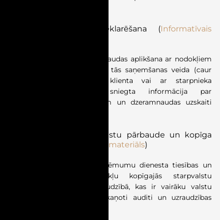
Ienākuma
no
dzeramnaudas
deklarēšana
(
Informatīvais
materiāls
)
Materiālā skaidrota dzeramnaudas aplikšana ar nodokļiem
un deklarēšana atkarībā no tās saņemšanas veida (caur
darba devēju, tieši no klienta vai ar starpnieka
starpniecību), kā arī sniegta informācija par
piemērojamajiem nodokļiem un dzeramnaudas uzskaiti
grāmatvedībā.
Nodokļu kopīgā starpvalstu pārbaude un kopīga
uzraudzība
(
Informatīvais materiāls
)
Materiāls skaidro Valsts ieņēmumu dienesta tiesības un
kārtību piedalīties nodokļu kopīgajās starpvalstu
pārbaudēs un kopīgā uzraudzībā, kas ir vairāku valstu
nodokļu administrāciju saskaņoti auditi un uzraudzības
pasākumi.