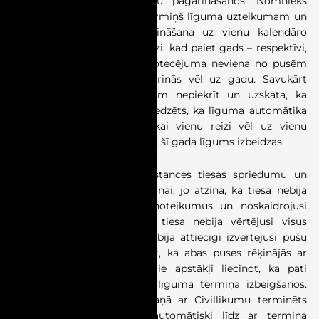
paredz līguma automātisku pagarināšanos. Nomnieks
uzskata, ka viena mēneša termiņš līguma uzteikumam un
automātiska līguma pagarināšana uz vienu kalendāro
gadu, attiecināmas katru reizi, kad paiet gads – respektīvi,
ja mēnesi pirms termiņa notecējuma neviena no pusēm
līgumu neizbeidz, tas pagarinās vēl uz gadu. Savukārt
atbildētājas šādam viedoklim nepiekrīt un uzskata, ka
minētajā punktā skaidri paredzēts, ka līguma automātika
pagarināšana, iespējama tikai vienu reizi vēl uz vienu
kalendāro gadu, savukārt pēc šī gada līgums izbeidzas.
Senāts atcēla apelācijas instances tiesas spriedumu un
nodeva lietu jaunai izskatīšanai, jo atzina, ka tiesa nebija
pareizi iztulkojusi līguma noteikumus un noskaidrojusi
pušu patieso gribu. Tāpat tiesa nebija vērtējusi visus
pierādījumus kopumā, jo nebija attiecīgi izvērtējusi pušu
saraksti no kuras var redzēt, ka abas puses rēķinājās ar
līguma termiņa beigām. Šie apstākļi liecinot, ka pati
Nomniece sākotnēji atzina līguma termiņa izbeigšanos.
Senāts atgādināja, ka saskaņā ar Civillikumu terminēts
nomas līgums izbeidzas automātiski līdz ar termiņa