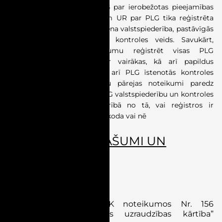
informāciju par viņu kā PLG par ierobežotas pieejamības
informāciju. Otrkārt, līdz šim UR par PLG tika reģistrēta
identificējoša informācija, viena valstspiederība, pastāvīgās
dzīvesvietas valsts, kā arī kontroles veids. Savukārt,
grozījumi paredz pienākumu reģistrēt visas PLG
valstspiederības, ja PLG ir vairākas, kā arī papildus
kontroles veidam reģistrēt arī PLG īstenotās kontroles
apjomu. Likuma grozījumu pārejas noteikumi paredz
atšķirīgu kārtību ziņu par PLG valstspiederību un kontroles
apjomu aktualizācijai, atkarībā no tā, vai reģistros ir
identificējams pēc personas koda vai nē
NEKUSTAMIE ĪPAŠUMI UN
BŪVNIECĪBA
Normatīvie akti
Pieņemti grozījumi MK noteikumos Nr. 156
“Būvizstrādājumu tirgus uzraudzības kārtība”