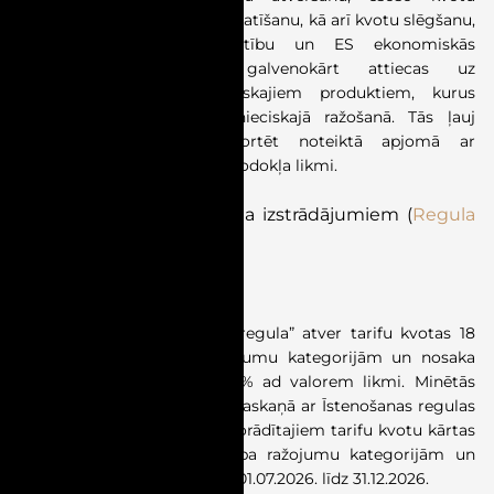
nosacījumu un apjomu pārskatīšanu, kā arī kvotu slēgšanu,
ņemot vērā tirgus attīstību un ES ekonomiskās
intereses. Tarifu kvotas galvenokārt attiecas uz
ķīmiskajiem un tehnoloģiskajiem produktiem, kurus
izmanto kā izejvielas rūpnieciskajā ražošanā. Tās ļauj
noteiktus produktus importēt noteiktā apjomā ar
samazinātu vai 0 % muitas nodokļa likmi.
Par
tarifu
kvotām
tērauda
izstrādājumiem
(
Regula
(ES) 2026/1457
)
Stājās spēkā 01.07.2026.
Regula 2026/1457 “Tērauda regula” atver tarifu kvotas 18
345 922 t apjomā 26 ražojumu kategorijām un nosaka
ārpuskvotas nodokli ar 50 % ad valorem likmi. Minētās
tarifu kvotas tiek piešķirtas saskaņā ar Īstenošanas regulas
(ES) 2026/1457 I pielikumā norādītajiem tarifu kvotu kārtas
numuriem, kas ir sadalīti pa ražojumu kategorijām un
valstīm. Regulu piemēro no 01.07.2026. līdz 31.12.2026.