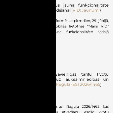
“Mans VID” lietotnē būs jauna funkcionalitāte
attaisnoto izdevumu norādīšanai (
VID: Jaunumi
)
Valsts ieņēmumu dienests informē, ka pirmdien, 29. jūnijā,
ir publicēta atjaunināta mobilās lietotnes “Mans VID”
versija, kurā ieviesta jauna funkcionalitāte sadaļā
“Attaisnotie izdevumi”.
MUITA
Normatīvie akti
Grozījumi autonomo Savienības tarifu kvotu
piemērošanā attiecībā uz lauksaimniecības un
rūpniecības produktiem (
Regula (ES) 2026/1465
)
Stājās spēkā 01.07.2026.
Eiropas Savienība ir pieņēmusi Regulu 2026/1465, kas
paredz jaunu tarifu kvotu atvēršanu, esošo kvotu