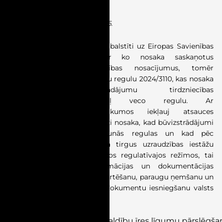
(
Projekta ID: 26-TA-340
)
Pieņemts MK sēdē 30.06.2026.
Pašreizējie
MK noteikumi ir balstīti u
z
Eiropas Savienības
(ES) regulu 305/2011
ar ko nosaka saskaņotus
būvizstrādājumu tirdzniecības nosacījumus
, tomēr
2024.
g
adā ES pieņēma jaunu regulu 2024/3110,
kas nosaka
saskaņotus būvizstrādājumu tirdzniecības
noteikumus
un
atceļ
veco
regulu
.
Ar
grozījumiem
MK
noteikumos
iekļauj atsauces
u
z
jauno
regulu
,
kā arī
precīzi nosaka,
kad būvizstrādājumi
tiek reglamentēti pēc jaunās regulas
un kad pēc
vecās
.
Grozījumi nostiprina tirgus uzraudzības iestāžu
tiesības un pienākumus abos regulatīvajos režīmos, tai
skaitā attiecībā uz informācijas un dokumentācijas
pieprasīšanu, atbilstības novērtēšanu, paraugu ņemšanu un
ekspertīžu veikšanu, kā arī dokumentu iesniegšanu valsts
valodā
.
Pieņemtas
izmaiņas
pašvaldību
īres
līgumu
pārslēgša