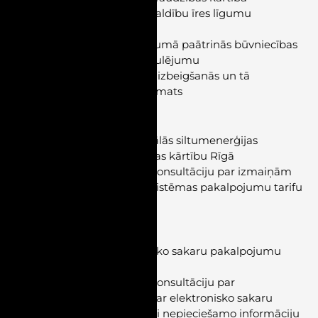
–
Pieņemtas izmaiņas pašvaldību īres līgumu
pārslēgšanas kārtībā
–
Grozījumi Būvniecības likumā paātrinās būvniecības
procesus un vienkāršos regulējumu
–
Terminēta nomas līguma izbeigšanās un tā
pagarināšanas tiesiskais pamats
ENERĢĒTIKA
–
SPRK apstiprina maksimālās siltumenerģijas
iepirkuma cenas noteikšanas kārtību Rīgā
–
SPRK izsludina publisko konsultāciju par izmaiņām
elektroenerģijas pārvades sistēmas pakalpojumu tarifu
aprēķināšanas metodikā
REGULĒTĀS TIESĪBAS
–
SPRK pilnveido elektronisko sakaru pakalpojumu
kvalitātes uzraudzību
–
SPRK izsludina publisko konsultāciju par
grozījumiem noteikumos par elektronisko sakaru
pakalpojumu tirgus analīzei nepieciešamo informāciju