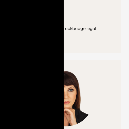
Spānijā.
(+371) 29344840
viktorija.cherkas@rockbridge.legal
UZZINĀT VAIRĀK