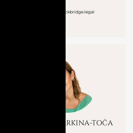
alisa.leskovica@rockbridge.legal
UZZINĀT VAIRĀK
VIKTORIJA JARKINA-TOČA