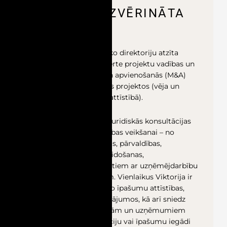
PARTNERE, ZVĒRINĀTA
ADVOKĀTE
Viktorija ir starptautisko direktoriju atzīta
Latvijas juridiskā eksperte projektu vadības un
uzņēmumu iegādes un apvienošanās (M&A)
jomās, t.sk. enerģētikas projektos (vēja un
saules parku projektu attīstībā).
Tāpat Viktorija sniedz juridiskās konsultācijas
ikdienas uzņēmējdarbības veikšanai – no
uzņēmumu dibināšanas, pārvaldības,
dalībnieku attiecību veidošanas,
restrukturizācijas un citiem ar uzņēmējdarbību
saistītiem jautājumiem. Vienlaikus Viktorija ir
arī eksperte nekustamo īpašumu attīstības,
iegādes un nomas jautājumos, kā arī sniedz
palīdzību privātpersonām un uzņēmumiem
jautājumos par relokāciju vai īpašumu iegādi