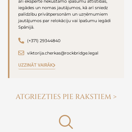
arī eksperte nekustamo īpašumu attīstības,
iegādes un nomas jautājumos, kā arī sniedz
palīdzību privātpersonām un uzņēmumiem
jautājumos par relokāciju vai īpašumu iegādi
Spānijā.
(+371) 29344840
viktorija.cherkas@rockbridge.legal
UZZINĀT VAIRĀK
ATGRIEZTIES PIE RAKSTIEM >