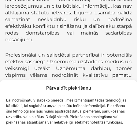
ierobežojumus un citu būtisku informāciju, kas nav
atklājama statūtu ietvaros. Līguma esamība palīdz
samazināt neskaidrību risku un nodrošina
efektīvāku konfliktu risināšanu, ja dalībnieku starpā
rodas domstarpības vai mainās sadarbības
nosacījumi.
Profesionālai un saliedētai partnerībai ir potenciāls
efektīvi sasniegt Uzņēmuma uzstādītos mērķus un
veiksmīgi uzsākt Uzņēmuma darbību, tomēr
vispirms vēlams nodrošināt kvalitatīvu pamatu
savstarpējo attiecību noregulēšanai.
Pārvaldīt piekrišanu
Ne katrs labs speciālists ir partneris
Lai nodrošinātu vislabāko pieredzi, mēs izmantojam tādas tehnoloģijas
kā sīkfaili, lai saglabātu un/vai piekļūtu ierīces informācijai. Piekrišana
Izvēloties potenciālo sadarbības partneri, būtiska
šīm tehnoloģijām ļaus mums apstrādāt datus, piemēram, pārlūkošanas
uzmanība jāpievērš arī dalībnieku un valdes locekļu
uzvedību vai unikālus ID šajā vietnē. Piekrišanas nesniegšana vai
piekrišanas atsaukšana var nelabvēlīgi ietekmēt noteiktas funkcijas.
funkciju nošķiršanai. Būtu jāizvērtē, vai potenciālais
partneris jāuzņem partneru jeb dalībnieku sastāvā.
Ja persona veiksmīgi orientējas plānotajā