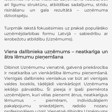
arī līgumu struktūru, atbildības sadalījumu, strīdu
risināšanu un gala rezultātā – uzņēmuma
dzīvotspēju.
Turpmāk rakstā fokusēsimies uz praksē populārāko
uzņēmējdarbības formu Latvijā – sabiedrību ar
ierobežotu atbildību (Uzņēmums).
Viena dalībnieka uzņēmums – neatkarīga un
ātra lēmumu pieņemšana
Dibinot Uzņēmumu vienatnē, galvenā priekšrocība
ir neatkarība un vienkāršība lēmumu pieņemšanā.
Vienīgais dalībnieks vienlaikus var būt arī vienīgais
valdes loceklis, tādējādi vienkāršojot Uzņēmuma
iekšējo pārvaldību. Šī pieeja ir īpaši piemērota
uzņēmējiem, kuri vēlas pieņemt ātrus, neatkarīgus
lēmumus – piemēram, individuālajiem
pakalpojumu sniedzējiem, radošo nozaru
profesionāļiem u.tml. Vienatnē dibināts Uzņēmums