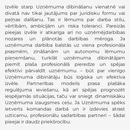
Izvēle starp Uzņēmuma dibināšanu vienatnē vai
divatā nav tikai jautājums par juridisku formu vai
peļņas dalīšanu. Tas ir lēmums par darba stilu,
vērtībām, ambīcijām un riska toleranci. Pareizās
pieejas izvēle ir atkarīga arī no uzņēmējdarbības
nozares un plānotās darbības mēroga. Ja
uzņēmuma darbība balstās uz viena profesionāļa
prasmēm, zināšanām un autonomu lēmumu
pieņemšanu, turklāt uzņēmuma dibinātājam
piemīt plaša profesionālā pieredze un spējas
efektīvi pārvaldīt uzņēmumu – būt par vienīgo
Uzņēmuma dibinātāju būs loģiska un efektīva
izvēle. Partnerības modelis prasa plašāka
regulējuma ieviešanu, kā arī spējas prognozēt
iespējamās situācijas, taču var sniegt dinamiskāku
Uzņēmuma izaugsmes ceļu. Ja Uzņēmuma spēks
ietverts komandas darbā un ir izdevies atrast
uzticamu, profesionālu sadarbības partneri – šādai
pieejai ir daudz priekšrocību.