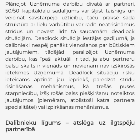
Plānojot Uzņēmuma darbību divatā ar partneri,
50/50 kapitāldaļu sadalījums var šķist taisnīgs un
veicināt savstarpējo uzticību, taču praksē šāda
struktūra ar lielu varbūtību var radīt neatrisināmus
strīdus un novest līdz tā saucamām deadlock
situācijām. Deadlock situācija iestājas gadījumā, ja
dalībnieki nespēj panākt vienošanos par būtiskiem
jautājumiem, tādējādi paralizējot Uzņēmuma
darbību, kas īpaši aktuāli ir tad, ja abu partneru
balsu skaits ir vienāds un nevienam nav izšķirošās
ietekmes Uzņēmumā. Deadlock situāciju risku
ieteicams apzināt jau iepriekš, paredzot strīdu
risināšanas mehānismus, kā trešās puses
starpniecību, izšķirošās balss piešķiršanu noteiktos
jautājumos (piemēram, atbilstoši katra partnera
specialitātei) vai izpirkšanas mehānismus.
Dalībnieku līgums – atslēga uz ilgtspēju
partnerībā