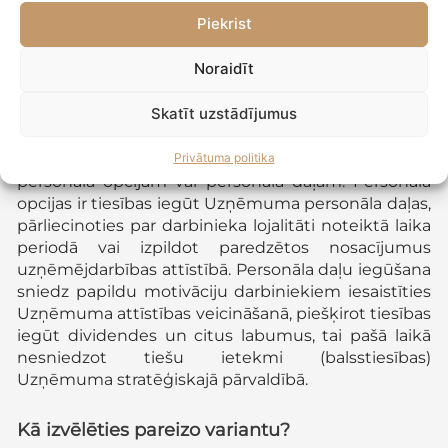
uzņēmējdarbības jomā vai Uzņēmuma darbībā,
Piekrist
iespējams, vismaz sākuma posmam piemērotāk ir
piedāvāt valdes locekļa amatu, nevis
Noraidīt
partnerattiecības Uzņēmuma dalībnieka statusā.
Skatīt uzstādījumus
Šādos gadījumos ilgtermiņa sadarbības
Privātuma politika
nodrošināšanai iespējams piešķirt tiesības uz
personāla opcijām vai personāla daļām. Personāla
opcijas ir tiesības iegūt Uzņēmuma personāla daļas,
pārliecinoties par darbinieka lojalitāti noteiktā laika
periodā vai izpildot paredzētos nosacījumus
uzņēmējdarbības attīstībā. Personāla daļu iegūšana
sniedz papildu motivāciju darbiniekiem iesaistīties
Uzņēmuma attīstības veicināšanā, piešķirot tiesības
iegūt dividendes un citus labumus, tai pašā laikā
nesniedzot tiešu ietekmi (balsstiesības)
Uzņēmuma stratēģiskajā pārvaldībā.
Kā izvēlēties pareizo variantu?