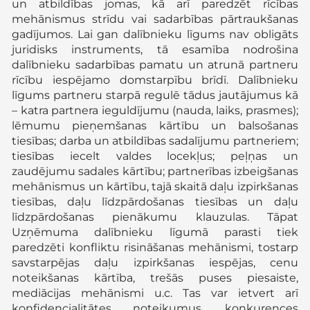
un atbildības jomas, kā arī paredzēt rīcības
mehānismus strīdu vai sadarbības pārtraukšanas
gadījumos. Lai gan dalībnieku līgums nav obligāts
juridisks instruments, tā esamība nodrošina
dalībnieku sadarbības pamatu un atrunā partneru
rīcību iespējamo domstarpību brīdī. Dalībnieku
līgums partneru starpā regulē tādus jautājumus kā
– katra partnera ieguldījumu (nauda, laiks, prasmes);
lēmumu pieņemšanas kārtību un balsošanas
tiesības; darba un atbildības sadalījumu partneriem;
tiesības iecelt valdes locekļus; peļņas un
zaudējumu sadales kārtību; partnerības izbeigšanas
mehānismus un kārtību, tajā skaitā daļu izpirkšanas
tiesības, daļu līdzpārdošanas tiesības un daļu
līdzpārdošanas pienākumu klauzulas. Tāpat
Uzņēmuma dalībnieku līgumā parasti tiek
paredzēti konfliktu risināšanas mehānismi, tostarp
savstarpējas daļu izpirkšanas iespējas, cenu
noteikšanas kārtība, trešās puses piesaiste,
mediācijas mehānismi u.c. Tas var ietvert arī
konfidencialitātes noteikumus, konkurences