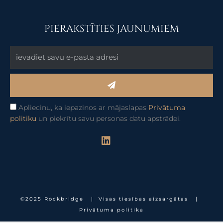
PIERAKSTĪTIES JAUNUMIEM
Submit
Apliecinu, ka iepazinos ar mājaslapas
Privātuma
politiku
un piekrītu savu personas datu apstrādei.
L
i
n
k
e
d
i
©2025 Rockbridge | Visas tiesības aizsargātas |
n
Privātuma politika