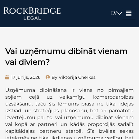
Skip
to
LV
content
Vai uzņēmumu dibināt vienam
vai diviem?
17 jūnijs, 2026
By Viktorija Cherkas
Uzņēmuma dibināšana ir viens no pirmajiem
soļiem ceļā uz veiksmīgu komercdarbības
uzsākšanu, taču šis lēmums prasa ne tikai idejas
izstrādi un stratēģijas plānošanu, bet arī pamatotu
izvērtējumu par to, vai uzņēmumu dibināt vienam
vai kopā ar partneri un kādās proporcijās sadalīt
kapitāldaļas partneru starpā. Šīs izvēles sekas
ietekmēs ne tikai ikdienas uzņēmuma vadību, bet