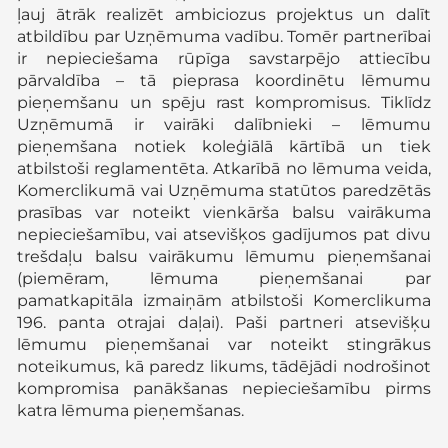
ļauj ātrāk realizēt ambiciozus projektus un dalīt
atbildību par Uzņēmuma vadību. Tomēr partnerībai
ir nepieciešama rūpīga savstarpējo attiecību
pārvaldība – tā pieprasa koordinētu lēmumu
pieņemšanu un spēju rast kompromisus. Tiklīdz
Uzņēmumā ir vairāki dalībnieki – lēmumu
pieņemšana notiek koleģiālā kārtībā un tiek
atbilstoši reglamentēta. Atkarībā no lēmuma veida,
Komerclikumā vai Uzņēmuma statūtos paredzētās
prasības var noteikt vienkārša balsu vairākuma
nepieciešamību, vai atsevišķos gadījumos pat divu
trešdaļu balsu vairākumu lēmumu pieņemšanai
(piemēram, lēmuma pieņemšanai par
pamatkapitāla izmaiņām atbilstoši Komerclikuma
196. panta otrajai daļai). Paši partneri atsevišķu
lēmumu pieņemšanai var noteikt stingrākus
noteikumus, kā paredz likums, tādējādi nodrošinot
kompromisa panākšanas nepieciešamību pirms
katra lēmuma pieņemšanas.