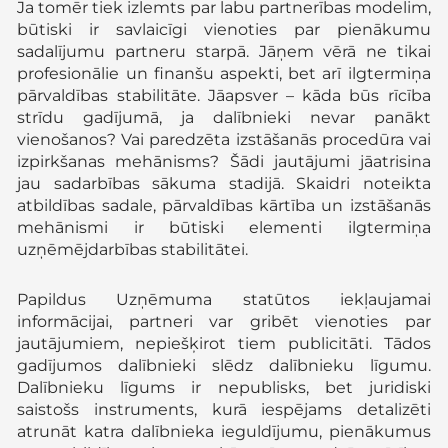
Ja tomēr tiek izlemts par labu partnerības modelim,
būtiski ir savlaicīgi vienoties par pienākumu
sadalījumu partneru starpā. Jāņem vērā ne tikai
profesionālie un finanšu aspekti, bet arī ilgtermiņa
pārvaldības stabilitāte. Jāapsver – kāda būs rīcība
strīdu gadījumā, ja dalībnieki nevar panākt
vienošanos? Vai paredzēta izstāšanās procedūra vai
izpirkšanas mehānisms? Šādi jautājumi jāatrisina
jau sadarbības sākuma stadijā. Skaidri noteikta
atbildības sadale, pārvaldības kārtība un izstāšanās
mehānismi ir būtiski elementi ilgtermiņa
uzņēmējdarbības stabilitātei.
Papildus Uzņēmuma statūtos iekļaujamai
informācijai, partneri var gribēt vienoties par
jautājumiem, nepiešķirot tiem publicitāti. Tādos
gadījumos dalībnieki slēdz dalībnieku līgumu.
Dalībnieku līgums ir nepublisks, bet juridiski
saistošs instruments, kurā iespējams detalizēti
atrunāt katra dalībnieka ieguldījumu, pienākumus