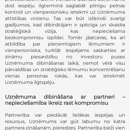
dod iespēju ilgtermiņā saglabāt pilnīgu peļņas
kontroli un vienpersonisku ietekmi uz Uzņēmuma
attīstības virzienu. Tas var būt izšķiroši svarīgi
gadījumos, kad dibinātājam ir spēcīga un skaidra
stratēģiskā vīzija, kas nepieciešama
bezkompromisu izpildei. Tomēr jāatceras, ka arī
atbildība par pieņemtajiem lēmumiem ir
vienpersoniska, turklāt iespējams saskarties ar
zināmu piesardzību no investoru puses
Uzņēmuma dibināšanas laikā, ņemot vērā visu
pārvaldības un stratēģisko lēmumu koncentrēšanu
vienas personas rokās, kas var ietekmēt
Uzņēmuma ilgtspēju.
Uzņēmuma dibināšana ar partneri –
nepieciešamība ikreiz rast kompromisu
Partnerība var piedāvāt lielākas iespējas un
resursus, Uzņēmums var gūt labumu no katra
partnera zināšanām, pieredzes. Partnerība bieži vien